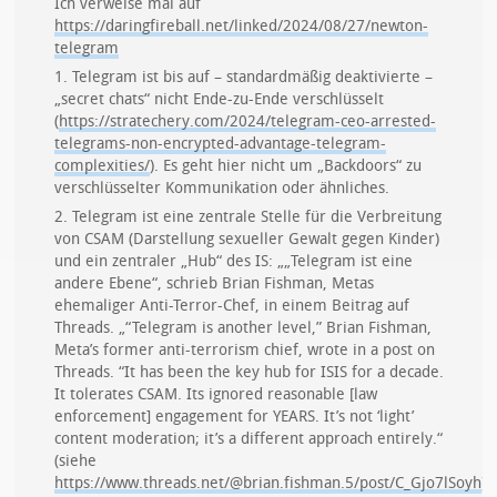
Ich verweise mal auf
https://daringfireball.net/linked/2024/08/27/newton-
telegram
1. Telegram ist bis auf – standardmäßig deaktivierte –
„secret chats“ nicht Ende-zu-Ende verschlüsselt
(
https://stratechery.com/2024/telegram-ceo-arrested-
telegrams-non-encrypted-advantage-telegram-
complexities/
). Es geht hier nicht um „Backdoors“ zu
verschlüsselter Kommunikation oder ähnliches.
2. Telegram ist eine zentrale Stelle für die Verbreitung
von CSAM (Darstellung sexueller Gewalt gegen Kinder)
und ein zentraler „Hub“ des IS: „„Telegram ist eine
andere Ebene“, schrieb Brian Fishman, Metas
ehemaliger Anti-Terror-Chef, in einem Beitrag auf
Threads. „“Telegram is another level,” Brian Fishman,
Meta’s former anti-terrorism chief, wrote in a post on
Threads. “It has been the key hub for ISIS for a decade.
It tolerates CSAM. Its ignored reasonable [law
enforcement] engagement for YEARS. It’s not ‘light’
content moderation; it’s a different approach entirely.“
(siehe
https://www.threads.net/@brian.fishman.5/post/C_Gjo7lSoyh
)