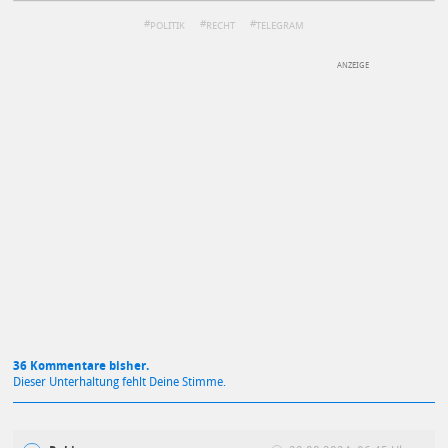
POLITIK
RECHT
TELEGRAM
DEINE ANMERKUNG ZUM ARTIKEL
Mit Absendung stimmst du unseren
Datenschutzbestimmungen
zu
36 Kommentare bisher.
Dieser Unterhaltung fehlt Deine Stimme.