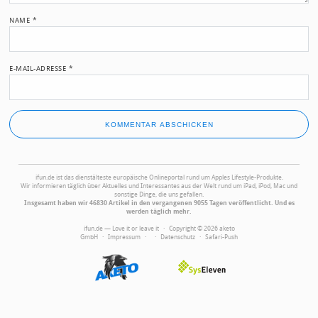
NAME
*
E-MAIL-ADRESSE
*
ifun.de ist das dienstälteste europäische Onlineportal rund um Apples Lifestyle-Produkte.
Wir informieren täglich über Aktuelles und Interessantes aus der Welt rund um iPad, iPod, Mac und
sonstige Dinge, die uns gefallen.
Insgesamt haben wir 46830 Artikel in den vergangenen 9055 Tagen veröffentlicht. Und es
werden täglich mehr.
ifun.de — Love it or leave it · Copyright © 2026 aketo
GmbH ·
Impressum
·
·
Datenschutz
·
Safari-Push