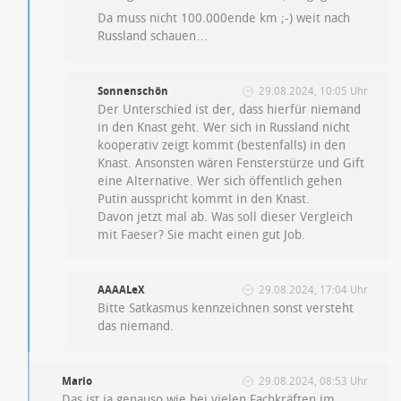
Da muss nicht 100.000ende km ;-) weit nach
Russland schauen…
Sonnenschön
29.08.2024, 10:05 Uhr
Der Unterschied ist der, dass hierfür niemand
in den Knast geht. Wer sich in Russland nicht
kooperativ zeigt kommt (bestenfalls) in den
Knast. Ansonsten wären Fensterstürze und Gift
eine Alternative. Wer sich öffentlich gehen
Putin ausspricht kommt in den Knast.
Davon jetzt mal ab. Was soll dieser Vergleich
mit Faeser? Sie macht einen gut Job.
AAAALeX
29.08.2024, 17:04 Uhr
Bitte Satkasmus kennzeichnen sonst versteht
das niemand.
Mario
29.08.2024, 08:53 Uhr
Das ist ja genauso wie bei vielen Fachkräften im