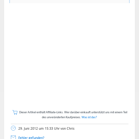
Dieser Artikel enthält Affiliate-Links. Wer darüber einkauft unterstützt uns mit einem Teil
des unveränderten Kaufpreises.
Was ist das?
29. Juni 2012 um 15:33 Uhr von Chris
Fehler gefunden?