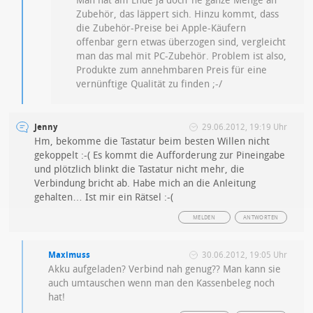
Man hat am Ende ja doch ’ne ganze Menge an
Zubehör, das läppert sich. Hinzu kommt, dass
die Zubehör-Preise bei Apple-Käufern
offenbar gern etwas überzogen sind, vergleicht
man das mal mit PC-Zubehör. Problem ist also,
Produkte zum annehmbaren Preis für eine
vernünftige Qualität zu finden ;-/
Jenny
29.06.2012, 19:19 Uhr
Hm, bekomme die Tastatur beim besten Willen nicht
gekoppelt :-( Es kommt die Aufforderung zur Pineingabe
und plötzlich blinkt die Tastatur nicht mehr, die
Verbindung bricht ab. Habe mich an die Anleitung
gehalten… Ist mir ein Rätsel :-(
MELDEN
ANTWORTEN
Maximuss
30.06.2012, 19:05 Uhr
Akku aufgeladen? Verbind nah genug?? Man kann sie
auch umtauschen wenn man den Kassenbeleg noch
hat!