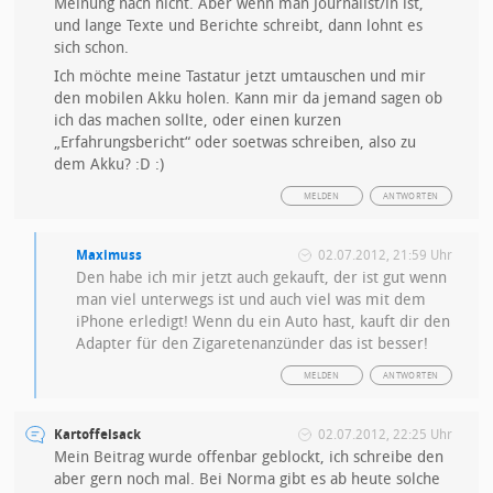
Meinung nach nicht. Aber wenn man Journalist/in ist,
und lange Texte und Berichte schreibt, dann lohnt es
sich schon.
Ich möchte meine Tastatur jetzt umtauschen und mir
den mobilen Akku holen. Kann mir da jemand sagen ob
ich das machen sollte, oder einen kurzen
„Erfahrungsbericht“ oder soetwas schreiben, also zu
dem Akku? :D :)
MELDEN
ANTWORTEN
Maximuss
02.07.2012, 21:59 Uhr
Den habe ich mir jetzt auch gekauft, der ist gut wenn
man viel unterwegs ist und auch viel was mit dem
iPhone erledigt! Wenn du ein Auto hast, kauft dir den
Adapter für den Zigaretenanzünder das ist besser!
MELDEN
ANTWORTEN
Kartoffelsack
02.07.2012, 22:25 Uhr
Mein Beitrag wurde offenbar geblockt, ich schreibe den
aber gern noch mal. Bei Norma gibt es ab heute solche