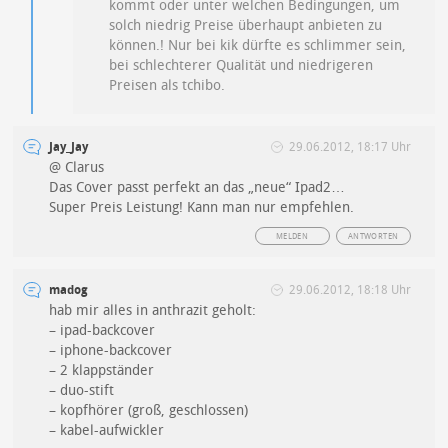
kommt oder unter welchen Bedingungen, um
solch niedrig Preise überhaupt anbieten zu
können.! Nur bei kik dürfte es schlimmer sein,
bei schlechterer Qualität und niedrigeren
Preisen als tchibo.
Jay_Jay
29.06.2012, 18:17 Uhr
@ Clarus
Das Cover passt perfekt an das „neue“ Ipad2…
Super Preis Leistung! Kann man nur empfehlen.
MELDEN
ANTWORTEN
madog
29.06.2012, 18:18 Uhr
hab mir alles in anthrazit geholt:
– ipad-backcover
– iphone-backcover
– 2 klappständer
– duo-stift
– kopfhörer (groß, geschlossen)
– kabel-aufwickler