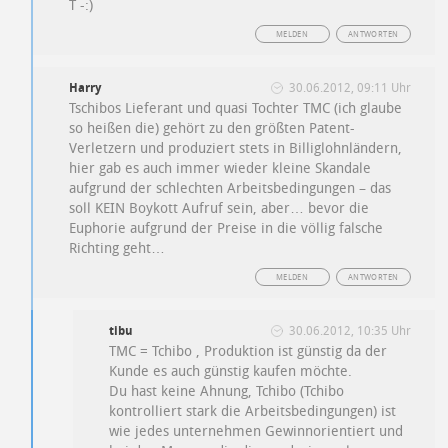
T -:)
MELDEN
ANTWORTEN
Harry
30.06.2012, 09:11 Uhr
Tschibos Lieferant und quasi Tochter TMC (ich glaube
so heißen die) gehört zu den größten Patent-
Verletzern und produziert stets in Billiglohnländern,
hier gab es auch immer wieder kleine Skandale
aufgrund der schlechten Arbeitsbedingungen – das
soll KEIN Boykott Aufruf sein, aber… bevor die
Euphorie aufgrund der Preise in die völlig falsche
Richting geht…
MELDEN
ANTWORTEN
tibu
30.06.2012, 10:35 Uhr
TMC = Tchibo , Produktion ist günstig da der
Kunde es auch günstig kaufen möchte.
Du hast keine Ahnung, Tchibo (Tchibo
kontrolliert stark die Arbeitsbedingungen) ist
wie jedes unternehmen Gewinnorientiert und