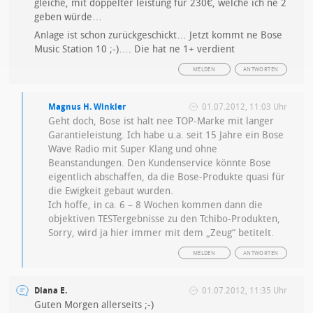
gleiche, mit doppelter leistung für 230€, welche ich ne 2
geben würde…
Anlage ist schon zurückgeschickt… Jetzt kommt ne Bose
Music Station 10 ;-)…. Die hat ne 1+ verdient
MELDEN
ANTWORTEN
Magnus H. Winkler
01.07.2012, 11:03 Uhr
Geht doch, Bose ist halt nee TOP-Marke mit langer
Garantieleistung. Ich habe u.a. seit 15 Jahre ein Bose
Wave Radio mit Super Klang und ohne
Beanstandungen. Den Kundenservice könnte Bose
eigentlich abschaffen, da die Bose-Produkte quasi für
die Ewigkeit gebaut wurden.
Ich hoffe, in ca. 6 – 8 Wochen kommen dann die
objektiven TESTergebnisse zu den Tchibo-Produkten,
Sorry, wird ja hier immer mit dem „Zeug“ betitelt.
MELDEN
ANTWORTEN
Diana E.
01.07.2012, 11:35 Uhr
Guten Morgen allerseits ;-)