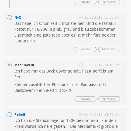
MELDEN
ANTWORTEN
NvQ
30.06.2012, 00:56 Uhr
Das habe ich schon seit 2 monate her. Und die tastatur
kostet nur 16,90€ in pink, grau und blau zubekommen.
Eigentlich eine gute idee aber es ist mehr fürs pc oder
laptop drin.
MELDEN
ANTWORTEN
Machiavelli
30.06.2012, 21:10 Uhr
Ich habe mir das Back Cover geholt. Passt perfekt am
3er.
Kleiner zusätzlicher Pluspunkt: das iPad passt inkl.
Backcover in ein iPad 1 Dock!!!
MELDEN
ANTWORTEN
Rebell
30.06.2012, 21:49 Uhr
Ich hab die Standanlage für 150€ bekommen.. Für den
Preis würde ich ne 4 geben… Bei Mediamarkt gibt’s die