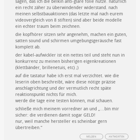
sagen, das ich die belkin anti-glare folie nutze. natürlich
ein recht zäher zu überwindender widerstand. nach
meinen selbstbauaktionen (das letzte mal nach eurem
videovergleich von 8 stiften) sind aber beide modelle
ein echter traum beim zeichnen.
die kopfhörer sitzen sehr angenehm, machen ein guten,
satten sound und schirmen umgebungsgeräusche fast
komplett ab.
der kabel-aufwickler ist ein nettes teil und steht nun in
konkurrenz zu meinen bisherigen eigenkreationen
(klettbänder, brillenetuis, etc) ;)
auf die tastatur habe ich erst mal verzichtet. wie die
leserin oben beschreibt, wäre diese nötige präzise
anschlagrichtung und der vermutlich recht späte
reaktionspunkt nichts für mich.
werde die tage eine testen können, mal schauen.
schließe mich meinem vorredner an und „…bin mir
sicher: die verdienen damit sogar GELD!
nur, weil manche hersteller es scheinbar gern
übertreiben.“
MELDEN
ANTWORTEN