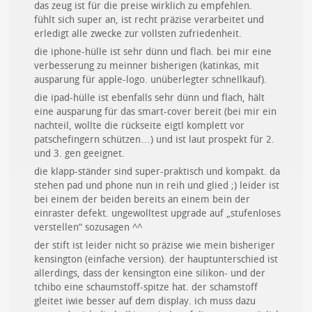
das zeug ist für die preise wirklich zu empfehlen.
fühlt sich super an, ist recht präzise verarbeitet und
erledigt alle zwecke zur vollsten zufriedenheit.
die iphone-hülle ist sehr dünn und flach. bei mir eine
verbesserung zu meinner bisherigen (katinkas, mit
ausparung für apple-logo. unüberlegter schnellkauf).
die ipad-hülle ist ebenfalls sehr dünn und flach, hält
eine ausparung für das smart-cover bereit (bei mir ein
nachteil, wollte die rückseite eigtl komplett vor
patschefingern schützen…) und ist laut prospekt für 2.
und 3. gen geeignet.
die klapp-ständer sind super-praktisch und kompakt. da
stehen pad und phone nun in reih und glied ;) leider ist
bei einem der beiden bereits an einem bein der
einraster defekt. ungewolltest upgrade auf „stufenloses
verstellen“ sozusagen ^^
der stift ist leider nicht so präzise wie mein bisheriger
kensington (einfache version). der hauptunterschied ist
allerdings, dass der kensington eine silikon- und der
tchibo eine schaumstoff-spitze hat. der schamstoff
gleitet iwie besser auf dem display. ich muss dazu