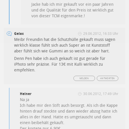
Jacke hab ich mir gekauft vor ein paar Jahren
und die Qualität für den Preis ist wirklich gut
von dieser TCM eigenmarke.!
Gelax
29.06.2012, 16:33 Uhr
Meibr Freundin hat die Schutzhülle gekauft muss sagen
wirklich klasse fühlt sich auch Super an ist Kunststoff
aber fühlt sich wie Gummi an so weich ist aber hart.
Denn Pen habe ich auch gekauft ist gut gerade für
iPhoto sehr präzise. Für 13€ mit Kulli wirklich zu
empfehlen.
MELDEN
ANTWORTEN
Heiner
30.06.2012, 17:49 Uhr
Na ja
Ich habe mir den Stift auch besorgt. Als ich die Kappe
hinten drauf steckte und dann wieder abzog hatte ich
alles in der Hand. Hatte es umgetauscht und dann
einen beibehält gekauft.
Der kostete nur 6,90€