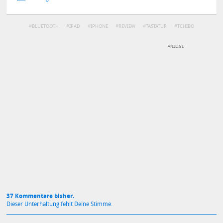
BLUETOOTH
IPAD
IPHONE
REVIEW
TASTATUR
TCHIBO
ZUBEHÖR
DEINE ANMERKUNG ZUM ARTIKEL
Mit Absendung stimmst du unseren
Datenschutzbestimmungen
zu
37 Kommentare bisher.
Dieser Unterhaltung fehlt Deine Stimme.