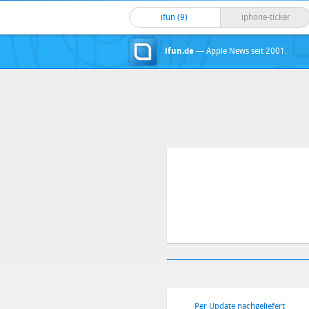
ifun (9)
iphone-ticker
ifun.de
— Apple News seit 2001.
Per Update nachgeliefert