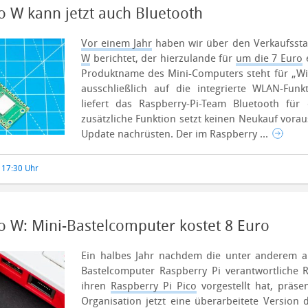
o W kann jetzt auch Bluetooth
Vor einem Jahr
haben wir über den Verkaufssta
W
berichtet, der hierzulande für
um die 7 Euro
e
Produktname des Mini-Computers steht für „Wir
ausschließlich auf die integrierte WLAN-Funk
liefert das Raspberry-Pi-Team Bluetooth fü
zusätzliche Funktion setzt keinen Neukauf vorau
Update nachrüsten.
Der im Raspberry ...
, 17:30 Uhr
o W: Mini-Bastelcomputer kostet 8 Euro
Ein halbes Jahr nachdem die unter anderem a
Bastelcomputer Raspberry Pi verantwortliche 
ihren
Raspberry Pi Pico
vorgestellt hat, präse
Organisation jetzt eine überarbeitete Version 