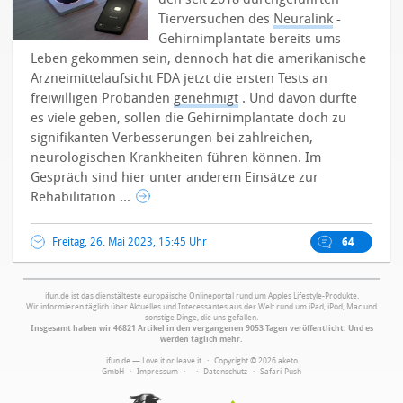
Tierversuchen des
Neuralink
-
Gehirnimplantate bereits ums
Leben gekommen sein, dennoch hat die amerikanische
Arzneimittelaufsicht FDA jetzt die ersten Tests an
freiwilligen Probanden
genehmigt
. Und davon dürfte
es viele geben, sollen die Gehirnimplantate doch zu
signifikanten Verbesserungen bei zahlreichen,
neurologischen Krankheiten führen können. Im
Gespräch sind hier unter anderem Einsätze zur
Rehabilitation ...
Freitag, 26. Mai 2023, 15:45 Uhr
64
ifun.de ist das dienstälteste europäische Onlineportal rund um Apples Lifestyle-Produkte.
Wir informieren täglich über Aktuelles und Interessantes aus der Welt rund um iPad, iPod, Mac und
sonstige Dinge, die uns gefallen.
Insgesamt haben wir 46821 Artikel in den vergangenen 9053 Tagen veröffentlicht. Und es
werden täglich mehr.
ifun.de — Love it or leave it · Copyright © 2026 aketo
GmbH ·
Impressum
·
·
Datenschutz
·
Safari-Push