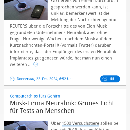
Ob bereits von einem Durchbruch
gesprochen werden kann, ist
unklar, bemerkenswert ist die
Meldung der Nachrichtenagentur
REUTERS über die Fortschritte des von Elon Musk
gegründeten Unternehmens Neuralink aber ohne
Frage. Nur wenige Wochen, nachdem Musk auf dem
Kurznachrichten-Portal X (vormals Twitter) darüber
informierte, dass der Empfänger des ersten Neuralink-
Implantates gut genesen würde, hat man nun einen
weiteren ...
Donnerstag, 22. Feb. 2024, 6:52 Uhr
55
Computerchips fürs Gehirn
Musk-Firma Neuralink: Grünes Licht
für Tests an Menschen
Über
1500 Versuchstiere
sollen bei
den seit 2018 durchgeführten