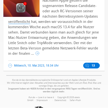
Nachdem Apple gestern die
sogenannten Release-Candidate-
oder auch RC-Versionen seiner
nächsten Betriebssystem-Updates
veröffentlicht
hat, werden wir voraussichtlich in der
kommenden Woche auch macOS 13.4 für alle Nutzer
sehen. Damit verbunden kann man auch gleich für jene
Mac-Nutzer Entwarnung geben, die Anwendungen wie
Little Snitch oder TripMode verwenden. Der mit der
letzten Beta-Version gemeldete Netzwerk-Fehler wurde
in der finalen ...
Mittwoch, 10. Mai 2023, 18:34 Uhr
13
ifun.de ist das dienstälteste europäische Onlineportal rund um Apples Lifestyle-Produkte.
Wir informieren täglich über Aktuelles und Interessantes aus der Welt rund um iPad, iPod, Mac und
sonstige Dinge, die uns gefallen.
Insgesamt haben wir 46830 Artikel in den vergangenen 9056 Tagen veröffentlicht. Und es
werden täglich mehr.
ifun.de — Love it or leave it · Copyright © 2026 aketo
GmbH ·
Impressum
·
·
Datenschutz
·
Safari-Push