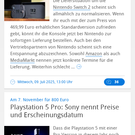
Die Liefersituation um die
Nintendo Switch 2
scheint sich
allmählich zu normalisieren. Wenn
ihr euch mit der zum Preis von
469,99 Euro erhältlichen Standardversion zufrieden
gebt, könnt ihr die Konsole jetzt bei Nintendo zur
sofortigen Lieferung bestellen. Auch bei den
Vertriebspartnern von Nintendo scheint sich eine
Entspannung abzuzeichnen. Sowohl
Amazon
als auch
MediaMarkt
nennen jetzt konkrete Termine für die
Lieferung.
Weiterhin schlecht ...
Mittwoch, 09. Juli 2025, 13:00 Uhr
36
Am 7. November für 800 Euro
Playstation 5 Pro: Sony nennt Preise
und Erscheinungsdatum
Dass die Playstation 5 mit einer
Pro Version in diesem Jahr noch