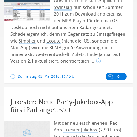
Obwohl sich die Mac-Applikation
Swinsian
nun schon seit Sommer
2011 zum Download anbietet, ist
der MP3-Player für den macOS-
Desktop noch nicht auf unserem Radar gelandet.
Schade eigentlich, denn im Gegensatz zu Eintagsfliegen
wie
Simplier
und
Ecoute
(nicht die iOS, sondern die
Mac-App) wird die 30MB große Anwendung noch
immer aktiv weiterentwickelt.
Zuletzt Ende Januar auf
Version 2.1 aktualisiert, orientiert sich ...
Donnerstag, 03. Mai 2018, 16:15 Uhr
6
Jukester: Neue Party-Jukebox-App
fürs iPad angetestet
Mit der neu erschienenen iPad-
App
Jukester Jukebox
(2,99 Euro)
können sich die Gäste auf eurer