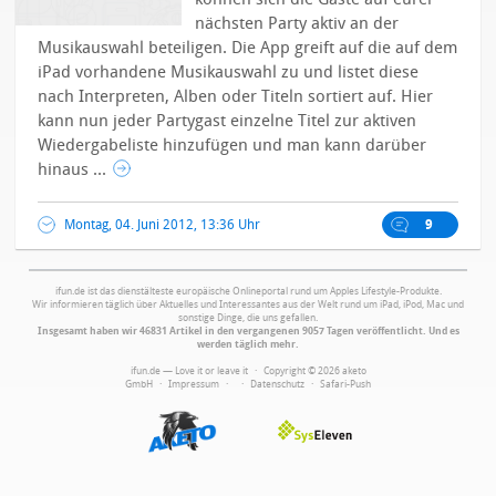
nächsten Party aktiv an der
Musikauswahl beteiligen. Die App greift auf die auf dem
iPad vorhandene Musikauswahl zu und listet diese
nach Interpreten, Alben oder Titeln sortiert auf. Hier
kann nun jeder Partygast einzelne Titel zur aktiven
Wiedergabeliste hinzufügen und man kann darüber
hinaus ...
Montag, 04. Juni 2012, 13:36 Uhr
9
ifun.de ist das dienstälteste europäische Onlineportal rund um Apples Lifestyle-Produkte.
Wir informieren täglich über Aktuelles und Interessantes aus der Welt rund um iPad, iPod, Mac und
sonstige Dinge, die uns gefallen.
Insgesamt haben wir 46831 Artikel in den vergangenen 9057 Tagen veröffentlicht. Und es
werden täglich mehr.
ifun.de — Love it or leave it · Copyright © 2026 aketo
GmbH ·
Impressum
·
·
Datenschutz
·
Safari-Push