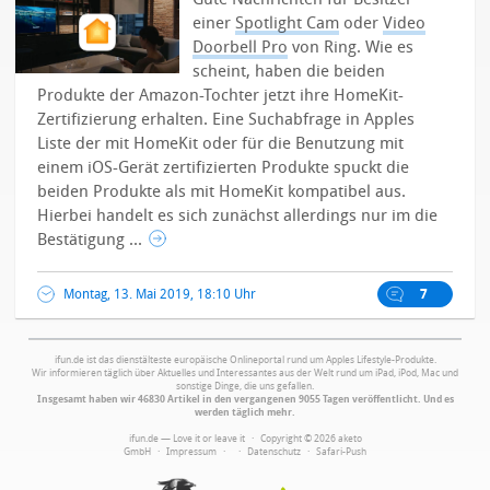
einer
Spotlight Cam
oder
Video
Doorbell Pro
von Ring. Wie es
scheint, haben die beiden
Produkte der Amazon-Tochter jetzt ihre HomeKit-
Zertifizierung erhalten.
Eine Suchabfrage in Apples
Liste der mit HomeKit oder für die Benutzung mit
einem iOS-Gerät zertifizierten Produkte spuckt die
beiden Produkte als mit HomeKit kompatibel aus.
Hierbei handelt es sich zunächst allerdings nur im die
Bestätigung ...
Montag, 13. Mai 2019, 18:10 Uhr
7
ifun.de ist das dienstälteste europäische Onlineportal rund um Apples Lifestyle-Produkte.
Wir informieren täglich über Aktuelles und Interessantes aus der Welt rund um iPad, iPod, Mac und
sonstige Dinge, die uns gefallen.
Insgesamt haben wir 46830 Artikel in den vergangenen 9055 Tagen veröffentlicht. Und es
werden täglich mehr.
ifun.de — Love it or leave it · Copyright © 2026 aketo
GmbH ·
Impressum
·
·
Datenschutz
·
Safari-Push