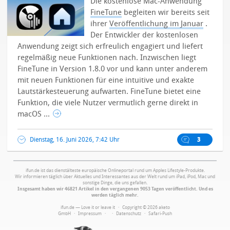
Die kostenlose Mac-Anwendung
FineTune
begleiten wir bereits seit
ihrer
Veröffentlichung im Januar
.
Der Entwickler der kostenlosen
Anwendung zeigt sich erfreulich engagiert und liefert
regelmäßig neue Funktionen nach. Inzwischen liegt
FineTune in Version 1.8.0 vor und kann unter anderem
mit neuen Funktionen für eine intuitive und exakte
Lautstärkesteuerung aufwarten. FineTune bietet eine
Funktion, die viele Nutzer vermutlich gerne direkt in
macOS ...
Dienstag, 16. Juni 2026, 7:42 Uhr
3
ifun.de ist das dienstälteste europäische Onlineportal rund um Apples Lifestyle-Produkte.
Wir informieren täglich über Aktuelles und Interessantes aus der Welt rund um iPad, iPod, Mac und
sonstige Dinge, die uns gefallen.
Insgesamt haben wir 46821 Artikel in den vergangenen 9053 Tagen veröffentlicht. Und es
werden täglich mehr.
ifun.de — Love it or leave it · Copyright © 2026 aketo
GmbH ·
Impressum
·
·
Datenschutz
·
Safari-Push