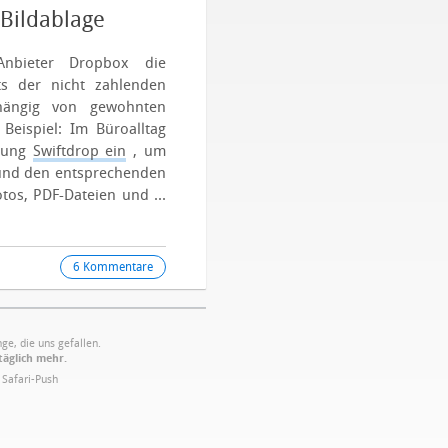
Bildablage
Anbieter Dropbox die
ts der nicht zahlenden
bhängig von gewohnten
 Beispiel: Im Büroalltag
ndung
Swiftdrop ein
, um
 und den entsprechenden
tos, PDF-Dateien und ...
6 Kommentare
ge, die uns gefallen.
täglich mehr.
·
Safari-Push