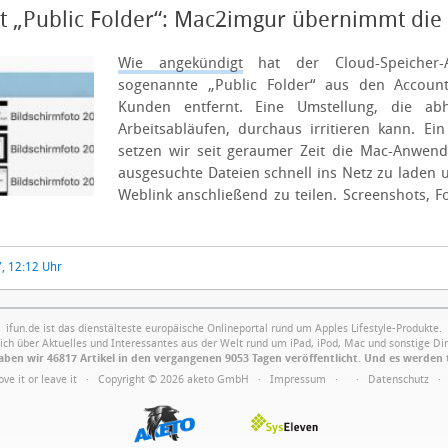
t „Public Folder“: Mac2imgur übernimmt die 
Wie angekündigt
hat der Cloud-Speicher-
sogenannte „Public Folder“ aus den Accoun
Kunden entfernt. Eine Umstellung, die a
Arbeitsabläufen, durchaus irritieren kann.
Ein
setzen wir seit geraumer Zeit die Mac-Anwe
ausgesuchte Dateien schnell ins Netz zu laden
Weblink anschließend zu teilen. Screenshots, Fo
, 12:12 Uhr
ifun.de ist das dienstälteste europäische Onlineportal rund um Apples Lifestyle-Produkte.
ich über Aktuelles und Interessantes aus der Welt rund um iPad, iPod, Mac und sonstige Din
ben wir 46817 Artikel in den vergangenen 9053 Tagen veröffentlicht. Und es werden 
Love it or leave it · Copyright © 2026 aketo GmbH ·
Impressum
·
·
Datenschutz