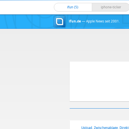
ifun (5)
iphone-ticker
ifun.de
— Apple News seit 2001.
Upload, Zwischenablage, Direkt