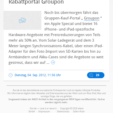
Rabattportal Groupon
Noch bis übermorgen fährt das
Gruppen-Kauf-Portal „
Groupon
“
ein Apple Special und bietet 16
iPhone- und iPad-spezifische
Hardware-Angebote mit Preisreduzierungen von Teils
mehr als 50% an. Vom Solar-Ladegerät und dem 3
Meter langen Synchronisations-Kabel, über einen iPad-
Adapter für den Foto-Import von SD-Karten bis hin zu
Armbändern und Akku-Cases sind die Angebote so weit
gestreut, dass wir auf ...
Dienstag, 04. Sep. 2012, 11:56 Uhr
20
ifun.de ist das dienstälteste europäische Onlineportal rund um Apples Lifestyle-Produkte.
Wir informieren täglich über Aktuelles und Interessantes aus der Welt rund um iPad, iPod, Mac und
sonstige Dinge, die uns gefallen.
Insgesamt haben wir 46821 Artikel in den vergangenen 9054 Tagen veröffentlicht. Und es
werden täglich mehr.
ifun.de — Love it or leave it · Copyright © 2026 aketo
GmbH ·
Impressum
·
·
Datenschutz
·
Safari-Push