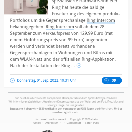
spezialisierte Hardware-Anbieter
Ring hat heute die baldige
Erweiterung des eigenen produkt-
Portfolios um die Gegensprechanlage
Ring Intercom
bekanntgegeben.
Ring Intercom
soll ab dem 28.
September zum Verkaufspreis von 129,99 Euro (mit
einem Einführungspreis von 99 Euro) angeboten
werden und verbindet bereits vorhandene
Gegensprechanlagen in Wohnungen und Büros mit
dem WLAN-Netz und der offiziellen Ring-Applikation.
Nach der Installation der Ring ...
Donnerstag, 01. Sep. 2022, 19:31 Uhr
39
ifun.de ist das dienstälteste europäische Onlineportal rund um Apples Lifestyle-Produkte.
Wir informieren täglich über Aktuelles und Interessantes aus der Welt rund um iPad, iPod, Mac und
sonstige Dinge, die uns gefallen.
Insgesamt haben wir 46830 Artikel in den vergangenen 9056 Tagen veröffentlicht. Und es
werden täglich mehr.
ifun.de — Love it or leave it · Copyright © 2026 aketo
GmbH ·
Impressum
·
·
Datenschutz
·
Safari-Push