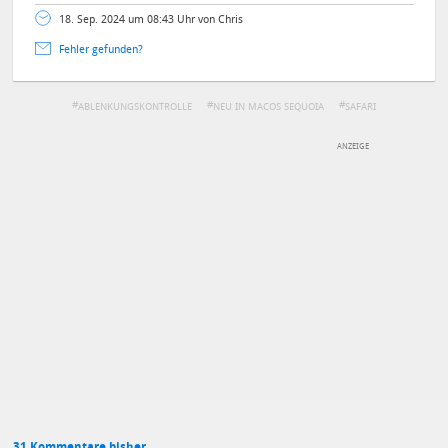
18. Sep. 2024 um 08:43 Uhr von Chris
Fehler gefunden?
ABLENKUNGSKONTROLLE
NEU IN MACOS SEQUOIA
SAFARI
DEINE ANMERKUNG ZUM ARTIKEL
Mit Absendung stimmst du unseren
Datenschutzbestimmungen
zu
31 Kommentare bisher.