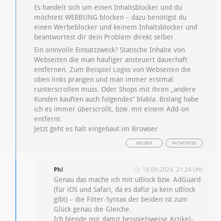
Es handelt sich um einen Inhaltsblocker und du
möchtest WERBUNG blocken – dazu benötigst du
einen Werbeblocker und keinem Inhaltsblocker und
beantwortest dir dein Problem direkt selber.
Ein sinnvolle Einsatzzweck? Statische Inhalte von
Webseiten die man häufiger ansteuert dauerhaft
entfernen. Zum Beispiel Logos von Webseiten die
oben links prangen und man immer erstmal
runterscrollen muss. Oder Shops mit ihren „andere
Kunden kauften auch folgendes“ blabla. Bislang habe
ich es immer überscrollt, bzw. mit einem Add-on
entfernt.
Jetzt geht es halt eingebaut im Browser
MELDEN
ANTWORTEN
Phi
18.09.2024, 21:24 Uhr
Genau das mache ich mit uBlock bzw. AdGuard
(für iOS und Safari, da es dafür ja kein uBlock
gibt) – die Filter-Syntax der beiden ist zum
Glück genau die Gleiche.
Ich blende mir damit beispielsweise Artikel-