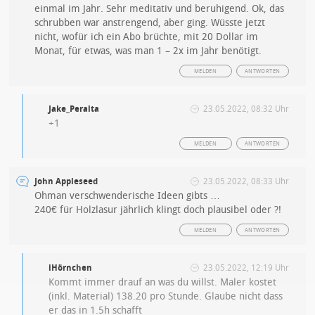
einmal im Jahr. Sehr meditativ und beruhigend. Ok, das
schrubben war anstrengend, aber ging. Wüsste jetzt
nicht, wofür ich ein Abo brüchte, mit 20 Dollar im
Monat, für etwas, was man 1 – 2x im Jahr benötigt.
MELDEN
ANTWORTEN
Jake_Peralta
23.05.2022, 08:32 Uhr
+1
MELDEN
ANTWORTEN
John Appleseed
23.05.2022, 08:33 Uhr
Ohman verschwenderische Ideen gibts …
240€ für Holzlasur jährlich klingt doch plausibel oder ?!
MELDEN
ANTWORTEN
iHörnchen
23.05.2022, 12:19 Uhr
Kommt immer drauf an was du willst. Maler kostet
(inkl. Material) 138.20 pro Stunde. Glaube nicht dass
er das in 1.5h schafft