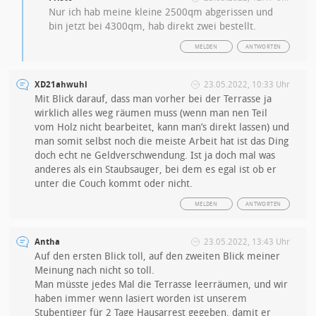
Nur ich hab meine kleine 2500qm abgerissen und
bin jetzt bei 4300qm, hab direkt zwei bestellt.
MELDEN
ANTWORTEN
XD21ahwuhi
23.05.2022, 10:33 Uhr
Mit Blick darauf, dass man vorher bei der Terrasse ja
wirklich alles weg räumen muss (wenn man nen Teil
vom Holz nicht bearbeitet, kann man’s direkt lassen) und
man somit selbst noch die meiste Arbeit hat ist das Ding
doch echt ne Geldverschwendung. Ist ja doch mal was
anderes als ein Staubsauger, bei dem es egal ist ob er
unter die Couch kommt oder nicht.
MELDEN
ANTWORTEN
Antha
23.05.2022, 13:43 Uhr
Auf den ersten Blick toll, auf den zweiten Blick meiner
Meinung nach nicht so toll.
Man müsste jedes Mal die Terrasse leerräumen, und wir
haben immer wenn lasiert worden ist unserem
Stubentiger für 2 Tage Hausarrest gegeben, damit er