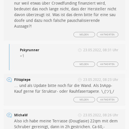
nur weil etwas über Crowdfunding finanziert wird,
bedeutet das noch lange nicht, dass der Hersteller nicht
davon überzeugt ist. Was ist das denn bitte für eine sau
doofe und dazu noch falsche pauschalisierende
Aussage?!
MELDEN
ANTWORTEN
Pskyrunner
23.05.2022, 08:31 Uhr
+1
MELDEN
ANTWORTEN
Flitzpiepe
23.05.2022, 08:23 Uhr
… und als Update bitte noch für die Wand. Als InApp-
Kauf gerne für Struktur- oder Rauhfasertapete. \_(ツ)_/
MELDEN
ANTWORTEN
MichaW
23.05.2022, 08:26 Uhr
Also ich habe meine Terrasse (Douglasie) 22qm mit dem
Schruber gereinigt, dann in 2h gestrichen. Ca 60,-