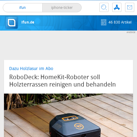
ifun
iphone-ticker
ifun.de
46 830 Artikel
Dazu Holzlasur im Abo
RoboDeck: HomeKit-Roboter soll
Holzterrassen reinigen und behandeln