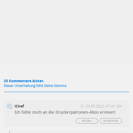
Mit Absendung stimmst du unseren
Datenschutzbestimmungen
zu
33 Kommentare bisher.
Dieser Unterhaltung fehlt Deine Stimme.
iChef
23.05.2022, 07:41 Uhr
Ich fühle mich an die Druckerpatronen-Abos erinnert
MELDEN
ANTWORTEN