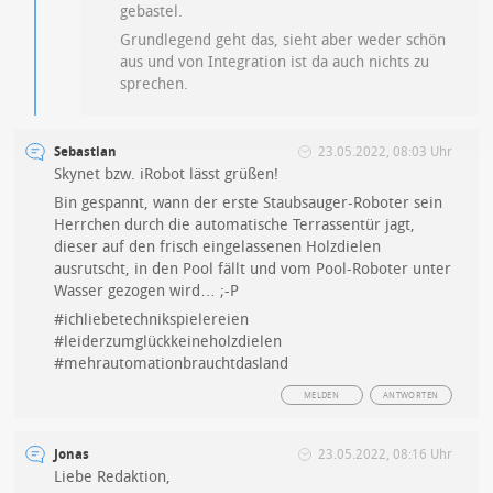
gebastel.
Grundlegend geht das, sieht aber weder schön
aus und von Integration ist da auch nichts zu
sprechen.
Sebastian
23.05.2022, 08:03 Uhr
Skynet bzw. iRobot lässt grüßen!
Bin gespannt, wann der erste Staubsauger-Roboter sein
Herrchen durch die automatische Terrassentür jagt,
dieser auf den frisch eingelassenen Holzdielen
ausrutscht, in den Pool fällt und vom Pool-Roboter unter
Wasser gezogen wird… ;-P
#ichliebetechnikspielereien
#leiderzumglückkeineholzdielen
#mehrautomationbrauchtdasland
MELDEN
ANTWORTEN
Jonas
23.05.2022, 08:16 Uhr
Liebe Redaktion,