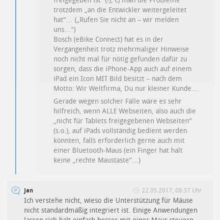
freigegeben ist“ (!), c) man die Probleme
trotzdem „an die Entwickler weitergeleitet
hat“… („Rufen Sie nicht an – wir melden
uns…“)
Bosch (eBike Connect) hat es in der
Vergangenheit trotz mehrmaliger Hinweise
noch nicht mal für nötig gefunden dafür zu
sorgen, dass die iPhone-App auch auf einem
iPad ein Icon MIT Bild besitzt – nach dem
Motto: Wir Weltfirma, Du nur kleiner Kunde…
Gerade wegen solcher Fälle wäre es sehr
hilfreich, wenn ALLE Webseiten, also auch die
„nicht für Tablets freigegebenen Webseiten“
(s.o.), auf iPads vollständig bedient werden
könnten, falls erforderlich gerne auch mit
einer Bluetooth-Maus (ein Finger hat halt
keine „rechte Maustaste“…)
jan
22.05.2017, 08:37 Uhr
Ich verstehe nicht, wieso die Unterstützung für Mäuse
nicht standardmäßig integriert ist. Einige Anwendungen