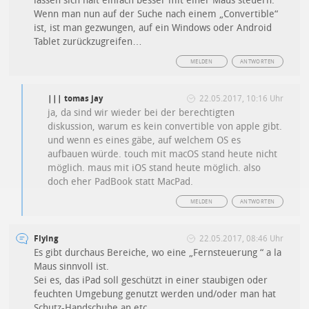
lassen sich halt einfach besser mit einer Maus steuern.
Wenn man nun auf der Suche nach einem „Convertible“
ist, ist man gezwungen, auf ein Windows oder Android
Tablet zurückzugreifen…
MELDEN
ANTWORTEN
||| tomas jay
22.05.2017, 10:16 Uhr
ja, da sind wir wieder bei der berechtigten
diskussion, warum es kein convertible von apple gibt.
und wenn es eines gäbe, auf welchem OS es
aufbauen würde. touch mit macOS stand heute nicht
möglich. maus mit iOS stand heute möglich. also
doch eher PadBook statt MacPad.
MELDEN
ANTWORTEN
Flying
22.05.2017, 08:46 Uhr
Es gibt durchaus Bereiche, wo eine „Fernsteuerung “ a la
Maus sinnvoll ist.
Sei es, das iPad soll geschützt in einer staubigen oder
feuchten Umgebung genutzt werden und/oder man hat
Schutz-Handschuhe an etc.