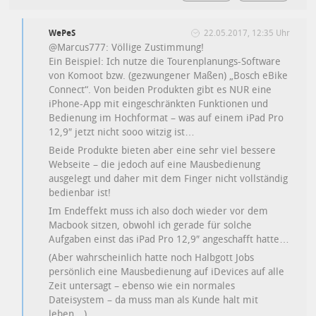
WePeS
22.05.2017, 12:35 Uhr
@Marcus777: Völlige Zustimmung!
Ein Beispiel: Ich nutze die Tourenplanungs-Software
von Komoot bzw. (gezwungener Maßen) „Bosch eBike
Connect“. Von beiden Produkten gibt es NUR eine
iPhone-App mit eingeschränkten Funktionen und
Bedienung im Hochformat – was auf einem iPad Pro
12,9″ jetzt nicht sooo witzig ist…
Beide Produkte bieten aber eine sehr viel bessere
Webseite – die jedoch auf eine Mausbedienung
ausgelegt und daher mit dem Finger nicht vollständig
bedienbar ist!
Im Endeffekt muss ich also doch wieder vor dem
Macbook sitzen, obwohl ich gerade für solche
Aufgaben einst das iPad Pro 12,9″ angeschafft hatte…
(Aber wahrscheinlich hatte noch Halbgott Jobs
persönlich eine Mausbedienung auf iDevices auf alle
Zeit untersagt – ebenso wie ein normales
Dateisystem – da muss man als Kunde halt mit
leben…)