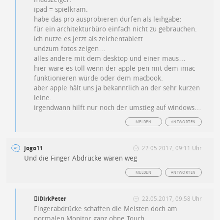
ipad = spielkram.
habe das pro ausprobieren dürfen als leihgabe:
für ein architekturbüro einfach nicht zu gebrauchen.
ich nutze es jetzt als zeichentablett.
undzum fotos zeigen…
alles andere mit dem desktop und einer maus…
hier wäre es toll wenn der apple pen mit dem imac
funktionieren würde oder dem macbook.
aber apple hält uns ja bekanntlich an der sehr kurzen
leine.
irgendwann hilft nur noch der umstieg auf windows…
MELDEN
ANTWORTEN
jogo11
22.05.2017, 09:11 Uhr
Und die Finger Abdrücke wären weg
MELDEN
ANTWORTEN
iDirkPeter
22.05.2017, 09:58 Uhr
Fingerabdrücke schaffen die Meisten doch am
normalen Monitor ganz ohne Touch…