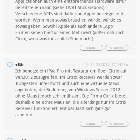
Applicationen auch eine entsprechende Hardware dafür
bereitstellen kann (siehe DVBT Stick Gedöns).
Verschiedene API’s sind dafür von Apple bereitgestellt
worden. Wenn man sowas brauchen würde, würde es
sowas geben. Sowohl Apple als auch andere „App“
Firmen sehen hierfür einen Mehrwert (außer natürlich
Citrix, wo sowas tatsächlich Sinn macht).
MELDEN
ANTWORTEN
eBär
22.05.2017, 17:14 Uhr
Ich benutze ein iPad Pro mit Tastatur um über Citrix auf
Win2012 zuzugreifen. Im Citrix Receiver werden zwar
Tuchgesten unterstützt und auch eine virtuelle Maus
angeboten, die Bedienung von Windows Server 2012
ohne Maus jedoch sehr mühsam. Die Firma Citrix bietet
deshalb eine echte Maus an, die allerdings nur im Citrix
Receiver funktioniert. Mit der lässt sich ganz gut
arbeiten.
MELDEN
ANTWORTEN