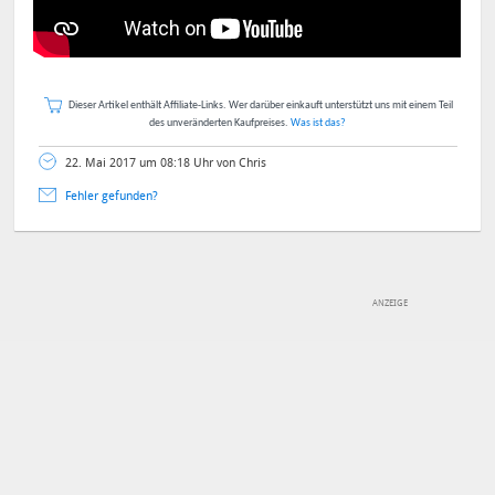
Dieser Artikel enthält Affiliate-Links. Wer darüber einkauft unterstützt uns mit einem Teil
des unveränderten Kaufpreises.
Was ist das?
22. Mai 2017 um 08:18 Uhr von Chris
Fehler gefunden?
DEINE ANMERKUNG ZUM ARTIKEL
Mit Absendung stimmst du unseren
Datenschutzbestimmungen
zu