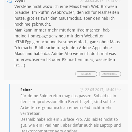
pppfff
22.05.2017, 17:15 Uhr
Verstehe nicht wozu ich eine Maus beim Web-Browsen
brauche. Im Puffin Webbrowser, den ich für Flashseiten
nutze, gibt es zwar den Mausmodus, aber den hab ich
noch nie gebraucht.
Man kann immer mehr mit dem iPad machen, hab
meine Homepage ganz neu mit dem Webeditor
HTMLEgg gemacht und ist supereinfach, ganz ohne Maus.
Ich mache Bildbearbeitung in den Adobe Apps ohne
Maus und habe das Adobe Abo wenn ich doch mal was
im erwachsenen LR oder PS machen muss, was selten
ist. :-)
MELDEN
ANTWORTEN
Rainer
22.05.2017, 18:40 Uhr
Für deine Spielereien mag das passen. Sobald es in
den semiprofessionellen Bereich geht, sind solche
Arbeiten ergonomisch an einem iPad nicht mehr
vertretbar.
Deshalb habe ich ein Surface Pro. Als Tablet nicht so
gut, wie ein iPad Mini, aber dafür auch als Laptop und
Desktopcomputer verwendbar.