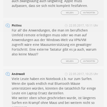
auch zwangsläufig auch langweilig. Apple muss
aufpassen, dass sie sich nicht komplett festfahren.
MELDEN
ANTWORTEN
Philinx
22.05.2017, 10:11 Uhr
Für all‘ die Anwendungen, die man im beruflichen
Umfeld remote erledigen muss oder wo man auf
Anwendungen aus der Windows-Welt via VPN/VM
zugreift wäre eine Mausunterstützung ein gewaltiger
Fortschritt. Eine externe Tastatur gibt es ja auch, warum
also keine Maus!?
MELDEN
ANTWORTEN
Andreas0
22.05.2017, 10:25 Uhr
Viele Leute haben ein Notebook z.b. nur zum Surfen.
Wenn die ipads endlich mal Bluetooth Mäuse
unterstützen würden, könnten die tatsächlich für einige
Leute ein Laptop Ersatz darstellen.
Wie weiter oben schon geschrieben wurde, ist längeres
Surfen ein Krampf ohne Maus und bei weitem nicht so