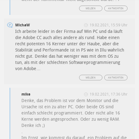
MELDEN
ANTWORTEN
MichaW
19.02.2021, 15:59 Uhr
Ich arbeite leider in der Firma auf Win PC und da läuft
die Adobe CC auch alles andere als rund. Habe einen
recht potenten 16 Kerner unter der Haube, aber die
Stabilität und Performande ist in PS wie in Illu wahrlich
nicht gut. Denke das hat weniger was mit dem OS zu
tun, als mit der schlechten Softwareprogrammierung
von Adobe…
MELDEN
ANTWORTEN
mike
19.02.2021, 17:36 Uhr
Denke, das Problem ist vor dem Monitor und die
Ursache ist ein zu alter PC. Oder beide OS sind
einfach schlecht programmiert. Oder nicht alle 16
Kerne werden angesprochen. Oder zu wenig RAM.
Denke ich ;)
.
Im Ernst, wie kommst du darauf, ein Problem auf die