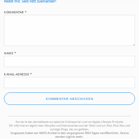
Redet mit. Seid nett zueinander!
KOMMENTAR
*
NAME
*
E-MAIL-ADRESSE
*
ifun.de ist das dienstälteste europäische Onlineportal rund um Apples Lifestyle-Produkte.
Wir informieren täglich über Aktuelles und Interessantes aus der Welt rund um iPad, iPod, Mac und
sonstige Dinge, die uns gefallen.
Insgesamt haben wir 46815 Artikel in den vergangenen 9053 Tagen veröffentlicht. Und es
werden täglich mehr.