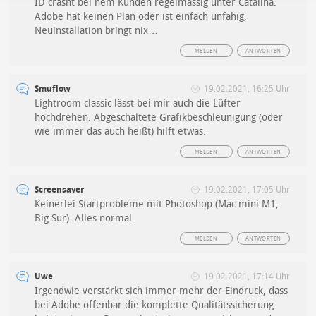
ID crasht bei nem Kunden regelmässig unter Catalina.
Adobe hat keinen Plan oder ist einfach unfähig,
Neuinstallation bringt nix…
MELDEN
ANTWORTEN
Smuflow
19.02.2021, 16:25 Uhr
Lightroom classic lässt bei mir auch die Lüfter
hochdrehen. Abgeschaltete Grafikbeschleunigung (oder
wie immer das auch heißt) hilft etwas.
MELDEN
ANTWORTEN
Screensaver
19.02.2021, 17:05 Uhr
Keinerlei Startprobleme mit Photoshop (Mac mini M1,
Big Sur). Alles normal.
MELDEN
ANTWORTEN
Uwe
19.02.2021, 17:14 Uhr
Irgendwie verstärkt sich immer mehr der Eindruck, dass
bei Adobe offenbar die komplette Qualitätssicherung