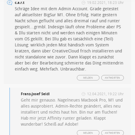
c.a.r.t
19.02.2021, 18:23 Uhr
Schräge Idee mit dem Admin Account. Grade getestet
auf aktuellster BigSur M1. Ohne Erfolg. Hatte gestern
Nacht schon geflucht und alles dreimal rauf und runter
gespielt…grmbl. Indesign läuft ohne Probleme aber PS
& Illu starten nicht und werden nach einigen Minuten
vom OS gekillt. Bei Illu gab es tatsächlich eine (Teil)
Lösung: wirklich jeden Mist händisch vom System
kratzen, dann über CreativeCloud frisch installieren und
nicht standalone wie zuvor. Dann klappt es zunächst
aber bei der Bearbeitung schmierte das Ding mittendrin
einfach weg. Mehrfach. Unbrauchbar.
MELDEN
ANTWORTEN
Franz-Josef Seidl
12.04.2021, 19:22 Uhr
Geht mir genauso. Nagelneues Macbook Pro, M1 und
alles ausprobiert. Admin-Rechte geändert, alles neu
installiert und nichts haut hin. Bin nur am fluchen!
Hab mir jetzt Affinity runter geladen. Klappt
wunderbar! Scheiß auf Adobe!
MELDEN
ANTWORTEN