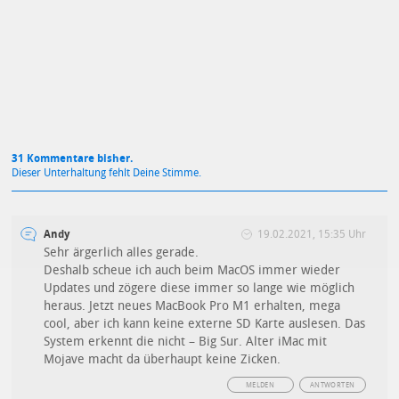
Mit Absendung stimmst du unseren
Datenschutzbestimmungen
zu
31 Kommentare bisher.
Dieser Unterhaltung fehlt Deine Stimme.
Andy
19.02.2021, 15:35 Uhr
Sehr ärgerlich alles gerade.
Deshalb scheue ich auch beim MacOS immer wieder
Updates und zögere diese immer so lange wie möglich
heraus. Jetzt neues MacBook Pro M1 erhalten, mega
cool, aber ich kann keine externe SD Karte auslesen. Das
System erkennt die nicht – Big Sur. Alter iMac mit
Mojave macht da überhaupt keine Zicken.
MELDEN
ANTWORTEN