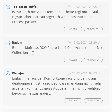
TeeTassenTrüffel
19.02.2021, 21:05 Uhr
is mir noch nie voegekommen. arbeite tägl mit PS auf
BigSur. aber klar sau ärgerlich wenn das mitten im
Prozess passiert…
MELDEN
ANTWORTEN
Radom
19.02.2021, 23:20 Uhr
Bei mir läuft das DXO Photo Lab 4.0 einwandfrei mit Nik
Collection. :-))
MELDEN
ANTWORTEN
Plebejer
20.02.2021, 08:03 Uhr
Einfach mal aus der Komfortzone raus und den Kram
deabonnieren. Ist ja nicht so, dass man dann nicht mehr
arbeiten könnte. Es muss Adobe einmal richtig wehtun,
bevor sich etwas ändert.
MELDEN
ANTWORTEN