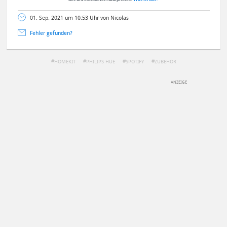
01. Sep. 2021 um 10:53 Uhr von Nicolas
Fehler gefunden?
HOMEKIT
PHILIPS HUE
SPOTIFY
ZUBEHÖR
DEINE ANMERKUNG ZUM ARTIKEL
Mit Absendung stimmst du unseren
Datenschutzbestimmungen
zu