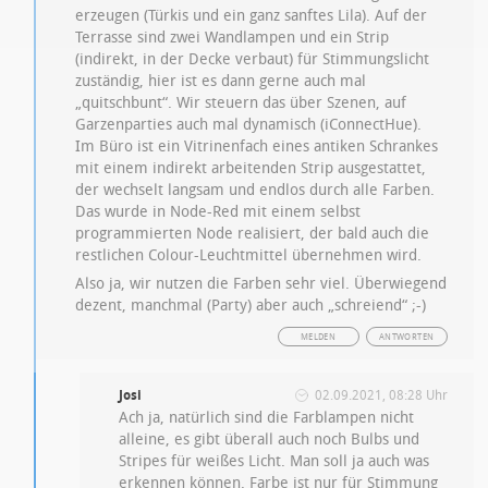
erzeugen (Türkis und ein ganz sanftes Lila). Auf der
Terrasse sind zwei Wandlampen und ein Strip
(indirekt, in der Decke verbaut) für Stimmungslicht
zuständig, hier ist es dann gerne auch mal
„quitschbunt“. Wir steuern das über Szenen, auf
Garzenparties auch mal dynamisch (iConnectHue).
Im Büro ist ein Vitrinenfach eines antiken Schrankes
mit einem indirekt arbeitenden Strip ausgestattet,
der wechselt langsam und endlos durch alle Farben.
Das wurde in Node-Red mit einem selbst
programmierten Node realisiert, der bald auch die
restlichen Colour-Leuchtmittel übernehmen wird.
Also ja, wir nutzen die Farben sehr viel. Überwiegend
dezent, manchmal (Party) aber auch „schreiend“ ;-)
MELDEN
ANTWORTEN
Josi
02.09.2021, 08:28 Uhr
Ach ja, natürlich sind die Farblampen nicht
alleine, es gibt überall auch noch Bulbs und
Stripes für weißes Licht. Man soll ja auch was
erkennen können. Farbe ist nur für Stimmung