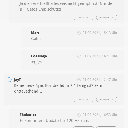
Ja die zerschießt alles was nicht geimpft ist. Nur der
Bill Gates Chip schützt!
MELDEN
ANTWORTEN
Marc
01.09.2021, 15:13 Uhr
Gähn
iMassage
01.09.2021, 16:41 Uhr
ᕙ(‸‶)ᕗ
JayT
01.09.2021, 12:47 Uhr
Keine neue Sync Box die hdmi 2.1 fähig ist? Sehr
enttäuschend…
MELDEN
ANTWORTEN
Thekorioz
01.09.2021, 16:53 Uhr
Es kommt ein Update für 120 HZ raus.