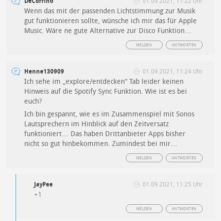
DeCorrino
01.09.2021, 11:22 Uhr
Wenn das mit der passenden Lichtstimmung zur Musik
gut funktionieren sollte, wünsche ich mir das für Apple
Music. Wäre ne gute Alternative zur Disco Funktion…
MELDEN
ANTWORTEN
Henne130909
01.09.2021, 11:24 Uhr
Ich sehe im „explore/entdecken“ Tab leider keinen
Hinweis auf die Spotify Sync Funktion. Wie ist es bei
euch?
Ich bin gespannt, wie es im Zusammenspiel mit Sonos
Lautsprechern im Hinblick auf den Zeitversatz
funktioniert… Das haben Drittanbieter Apps bisher
nicht so gut hinbekommen. Zumindest bei mir…
MELDEN
ANTWORTEN
JayPee
01.09.2021, 11:25 Uhr
+1
MELDEN
ANTWORTEN