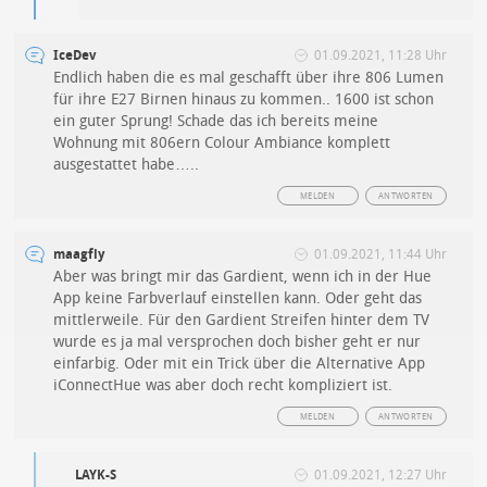
IceDev
01.09.2021, 11:28 Uhr
Endlich haben die es mal geschafft über ihre 806 Lumen
für ihre E27 Birnen hinaus zu kommen.. 1600 ist schon
ein guter Sprung! Schade das ich bereits meine
Wohnung mit 806ern Colour Ambiance komplett
ausgestattet habe…..
MELDEN
ANTWORTEN
maagfly
01.09.2021, 11:44 Uhr
Aber was bringt mir das Gardient, wenn ich in der Hue
App keine Farbverlauf einstellen kann. Oder geht das
mittlerweile. Für den Gardient Streifen hinter dem TV
wurde es ja mal versprochen doch bisher geht er nur
einfarbig. Oder mit ein Trick über die Alternative App
iConnectHue was aber doch recht kompliziert ist.
MELDEN
ANTWORTEN
LAYK-S
01.09.2021, 12:27 Uhr