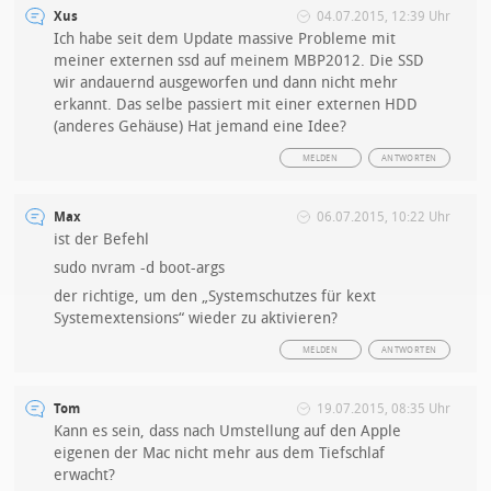
Xus
04.07.2015, 12:39 Uhr
Ich habe seit dem Update massive Probleme mit
meiner externen ssd auf meinem MBP2012. Die SSD
wir andauernd ausgeworfen und dann nicht mehr
erkannt. Das selbe passiert mit einer externen HDD
(anderes Gehäuse) Hat jemand eine Idee?
MELDEN
ANTWORTEN
Max
06.07.2015, 10:22 Uhr
ist der Befehl
sudo nvram -d boot-args
der richtige, um den „Systemschutzes für kext
Systemextensions“ wieder zu aktivieren?
MELDEN
ANTWORTEN
Tom
19.07.2015, 08:35 Uhr
Kann es sein, dass nach Umstellung auf den Apple
eigenen der Mac nicht mehr aus dem Tiefschlaf
erwacht?