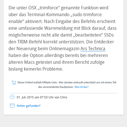
Die unter OSX „trimforce“ genannte Funktion wird
über das Terminal-Kommando „sudo trimforce
enable“ aktiviert. Nach Eingabe des Befehls erscheint
eine umfassende Warnmeldung mit Blick darauf, dass
möglicherweise nicht alle damit „bearbeiteten“ SSDs
den TRIM-Befehl korrekt unterstützen. Die Entdecker
der Neuerung beim Onlinemagazin
Ars Technica
haben die Option allerdings bereits bei mehreren
älteren Macs getestet und ihrem Bericht zufolge
bislang keinerlei Probleme.
Dieser Artikel enthält Affiliate-Links. Wer darüber einkauft unterstützt uns mit einem Teil
des unveränderten Kaufpreises.
Was ist das?
01. Juli 2015 um 07:53 Uhr von Chris
Fehler gefunden?