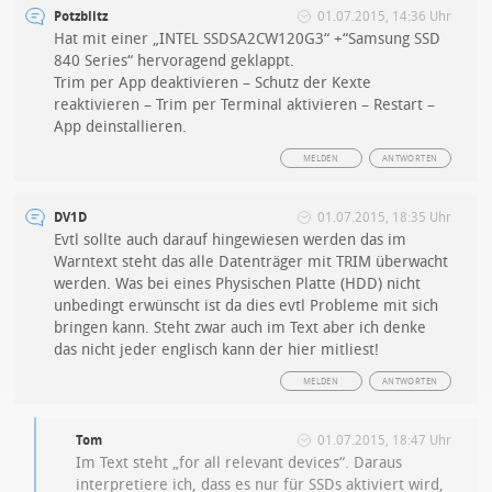
Potzblitz
01.07.2015, 14:36 Uhr
Hat mit einer „INTEL SSDSA2CW120G3“ +“Samsung SSD
840 Series“ hervoragend geklappt.
Trim per App deaktivieren – Schutz der Kexte
reaktivieren – Trim per Terminal aktivieren – Restart –
App deinstallieren.
MELDEN
ANTWORTEN
DV1D
01.07.2015, 18:35 Uhr
Evtl sollte auch darauf hingewiesen werden das im
Warntext steht das alle Datenträger mit TRIM überwacht
werden. Was bei eines Physischen Platte (HDD) nicht
unbedingt erwünscht ist da dies evtl Probleme mit sich
bringen kann. Steht zwar auch im Text aber ich denke
das nicht jeder englisch kann der hier mitliest!
MELDEN
ANTWORTEN
Tom
01.07.2015, 18:47 Uhr
Im Text steht „for all relevant devices“. Daraus
interpretiere ich, dass es nur für SSDs aktiviert wird,