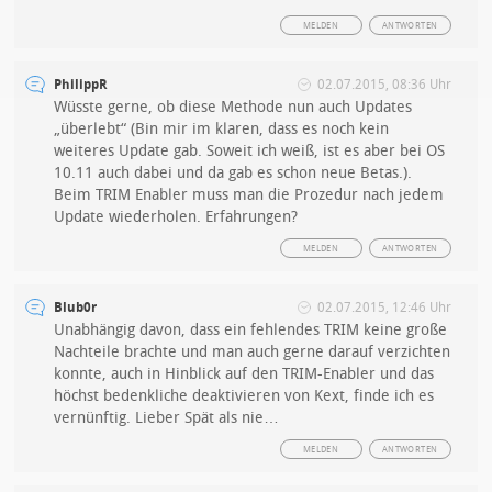
MELDEN
ANTWORTEN
PhilippR
02.07.2015, 08:36 Uhr
Wüsste gerne, ob diese Methode nun auch Updates
„überlebt“ (Bin mir im klaren, dass es noch kein
weiteres Update gab. Soweit ich weiß, ist es aber bei OS
10.11 auch dabei und da gab es schon neue Betas.).
Beim TRIM Enabler muss man die Prozedur nach jedem
Update wiederholen. Erfahrungen?
MELDEN
ANTWORTEN
Blub0r
02.07.2015, 12:46 Uhr
Unabhängig davon, dass ein fehlendes TRIM keine große
Nachteile brachte und man auch gerne darauf verzichten
konnte, auch in Hinblick auf den TRIM-Enabler und das
höchst bedenkliche deaktivieren von Kext, finde ich es
vernünftig. Lieber Spät als nie…
MELDEN
ANTWORTEN