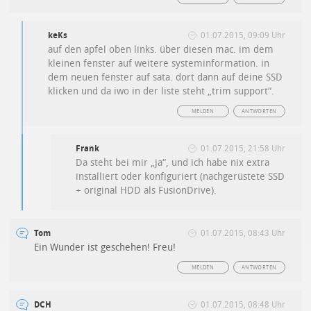
keKs
01.07.2015, 09:09 Uhr
auf den apfel oben links. über diesen mac. im dem
kleinen fenster auf weitere systeminformation. in
dem neuen fenster auf sata. dort dann auf deine SSD
klicken und da iwo in der liste steht „trim support“.
MELDEN
ANTWORTEN
Frank
01.07.2015, 21:58 Uhr
Da steht bei mir „ja“, und ich habe nix extra
installiert oder konfiguriert (nachgerüstete SSD
+ original HDD als FusionDrive).
Tom
01.07.2015, 08:43 Uhr
Ein Wunder ist geschehen! Freu!
MELDEN
ANTWORTEN
DCH
01.07.2015, 08:48 Uhr