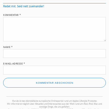
Redet mit. Seid nett zueinander!
KOMMENTAR
*
NAME
*
E-MAIL-ADRESSE
*
ifun.de ist das dienstälteste europäische Onlineportal rund um Apples Lifestyle-Produkte.
Wir informieren täglich über Aktuelles und Interessantes aus der Welt rund um iPad, iPod, Mac und
sonstige Dinge, die uns gefallen.