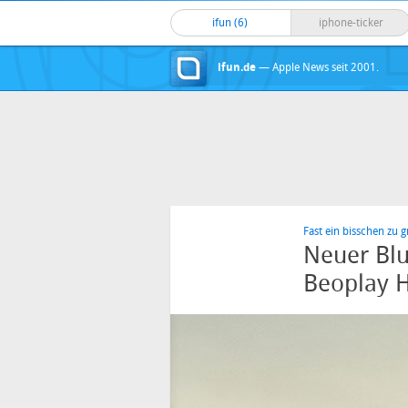
ifun (6)
iphone-ticker
ifun.de
— Apple News seit 2001.
Fast ein bisschen zu 
Neuer Blu
Beoplay H