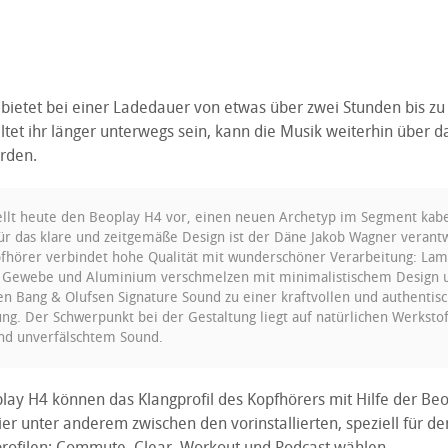
bietet bei einer Ladedauer von etwas über zwei Stunden bis zu
lltet ihr länger unterwegs sein, kann die Musik weiterhin über d
rden.
llt heute den Beoplay H4 vor, einen neuen Archetyp im Segment kabe
ür das klare und zeitgemäße Design ist der Däne Jakob Wagner verantw
fhörer verbindet hohe Qualität mit wunderschöner Verarbeitung: La
s Gewebe und Aluminium verschmelzen mit minimalistischem Design
 Bang & Olufsen Signature Sound zu einer kraftvollen und authentis
ng. Der Schwerpunkt bei der Gestaltung liegt auf natürlichen Werkstof
nd unverfälschtem Sound.
lay H4 können das Klangprofil des Kopfhörers mit Hilfe der Be
ier unter anderem zwischen den vorinstallierten, speziell für d
profilen: Commute, Clear, Workout und Podcast wählen.