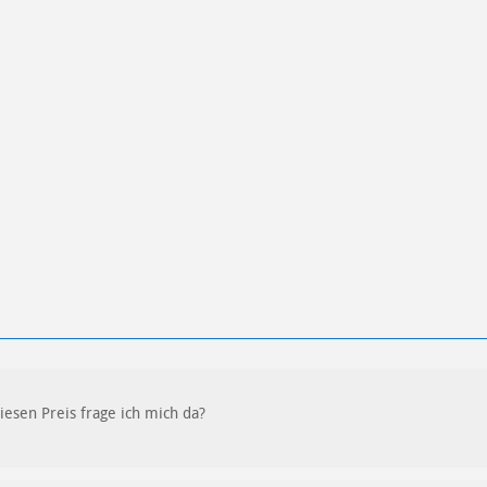
ren
Datenschutzbestimmungen
zu
esen Preis frage ich mich da?