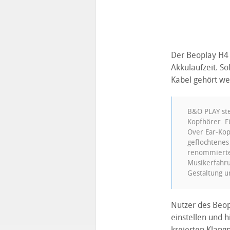
Der Beoplay H4 
Akkulaufzeit. So
Kabel gehört we
B&O PLAY ste
Kopfhörer. F
Over Ear-Kop
geflochtene
renommierten
Musikerfahru
Gestaltung u
Nutzer des Beop
einstellen und h
kreierten Klang