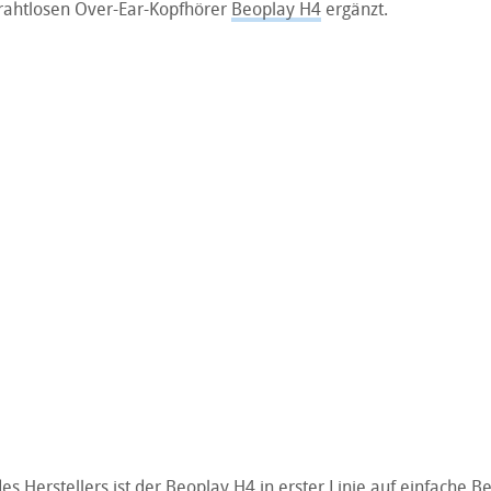
rahtlosen Over-Ear-Kopfhörer
Beoplay H4
ergänzt.
 Herstellers ist der Beoplay H4 in erster Linie auf einfache B