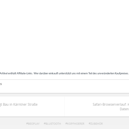
Artikel enthält Affiliate-Links. Wer darüber einkauft unterstützt uns mit einem Teil des unveränderten Kaufpreises
as
gt Bau in Kärntner Straße
Safari-Browserverlauf: 
Daten
BEOPLAY
BLUETOOTH
KOPFHOERER
ZUBEHÖR