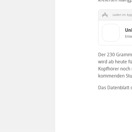
Laden im App
Un
Entw
Der 230 Gramm s
wird ab heute f
Kopfhörer noch m
kommenden Stu
Das Datenblatt 