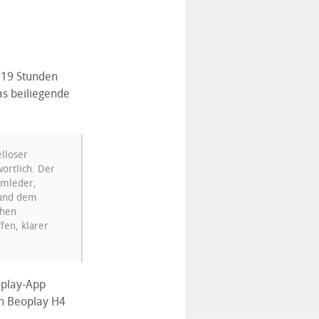
 19 Stunden
as beiliegende
lloser
ortlich. Der
mmleder,
 und dem
chen
fen, klarer
oplay-App
en Beoplay H4