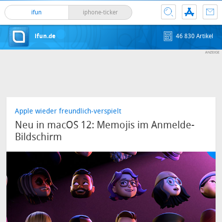
ifun
iphone-ticker
ifun.de
46 830 Artikel
Apple wieder freundlich-verspielt
Neu in macOS 12: Memojis im Anmelde-
Bildschirm