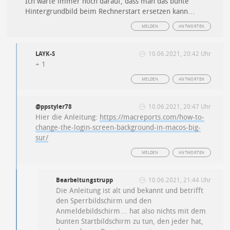
Ich warte immer noch darauf, dass man das bunte
Hintergrundbild beim Rechnerstart ersetzen kann…
MELDEN
ANTWORTEN
LAYK-S
10.06.2021, 20:42 Uhr
+ 1
MELDEN
ANTWORTEN
@ppstyler78
10.06.2021, 20:47 Uhr
Hier die Anleitung:
https://macreports.com/how-to-
change-the-login-screen-background-in-macos-big-
sur/
MELDEN
ANTWORTEN
Bearbeitungstrupp
10.06.2021, 21:44 Uhr
Die Anleitung ist alt und bekannt und betrifft
den Sperrbildschirm und den
Anmeldebildschirm… hat also nichts mit dem
bunten Startbildschirm zu tun, den jeder hat,