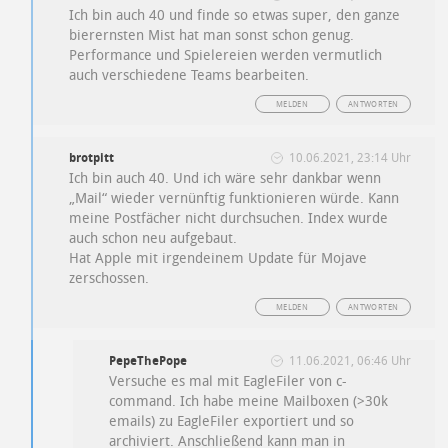
Ich bin auch 40 und finde so etwas super, den ganze
bierernsten Mist hat man sonst schon genug.
Performance und Spielereien werden vermutlich
auch verschiedene Teams bearbeiten.
MELDEN
ANTWORTEN
brotpitt
10.06.2021, 23:14 Uhr
Ich bin auch 40. Und ich wäre sehr dankbar wenn
„Mail“ wieder vernünftig funktionieren würde. Kann
meine Postfächer nicht durchsuchen. Index wurde
auch schon neu aufgebaut.
Hat Apple mit irgendeinem Update für Mojave
zerschossen.
MELDEN
ANTWORTEN
PepeThePope
11.06.2021, 06:46 Uhr
Versuche es mal mit EagleFiler von c-
command. Ich habe meine Mailboxen (>30k
emails) zu EagleFiler exportiert und so
archiviert. Anschließend kann man in