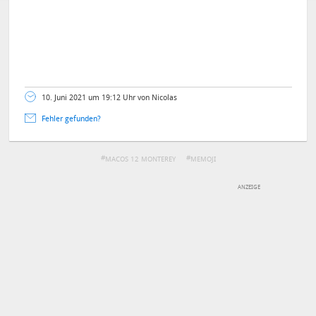
10. Juni 2021 um 19:12 Uhr von Nicolas
Fehler gefunden?
MACOS 12 MONTEREY
MEMOJI
DEINE ANMERKUNG ZUM ARTIKEL
Mit Absendung stimmst du unseren
Datenschutzbestimmungen
zu