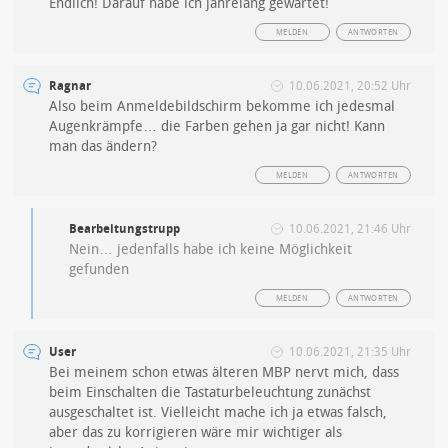
Endlich! Darauf habe ich jahrelang gewartet!
MELDEN
ANTWORTEN
Ragnar
10.06.2021, 20:52 Uhr
Also beim Anmeldebildschirm bekomme ich jedesmal
Augenkrämpfe… die Farben gehen ja gar nicht! Kann
man das ändern?
MELDEN
ANTWORTEN
Bearbeitungstrupp
10.06.2021, 21:46 Uhr
Nein… jedenfalls habe ich keine Möglichkeit
gefunden
MELDEN
ANTWORTEN
User
10.06.2021, 21:35 Uhr
Bei meinem schon etwas älteren MBP nervt mich, dass
beim Einschalten die Tastaturbeleuchtung zunächst
ausgeschaltet ist. Vielleicht mache ich ja etwas falsch,
aber das zu korrigieren wäre mir wichtiger als