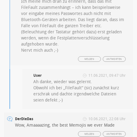
Ich meine mich dran zu erinnern, dass das mit
FileFault zusammenhängt – ich kann beispielsweise
vor eingabe meines Passwortes auch nicht mit
Bluetooth-Geräten arbeiten. Das liegt daran, dass im
Falle von FileFault die ganzen Treiber etc.
(Beleuchtung der Tastatur gehört dazu) erst geladen
werden, wenn die Festplattenverschlüsselung
aufgehoben wurde.
Nervt mich auch ;-)
MELDEN
ANTWORTEN
User
11.06.2021, 09:47 Uhr
Ah danke, wieder was gelernt.
Obwohl ich bei „FileFault“ (sic) zunächst kurz
erschrak und dachte irgendwelche Dateien
seien defekt ;-)
DerDieDas
10.06.2021, 22:08 Uhr
Wow, Amaaaazing, the best Memojis we ever Made
MELDEN
ANTWORTEN