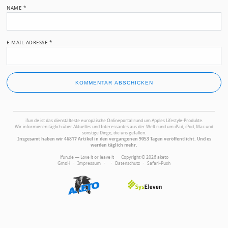
NAME
*
E-MAIL-ADRESSE
*
ifun.de ist das dienstälteste europäische Onlineportal rund um Apples Lifestyle-Produkte.
Wir informieren täglich über Aktuelles und Interessantes aus der Welt rund um iPad, iPod, Mac und
sonstige Dinge, die uns gefallen.
Insgesamt haben wir 46817 Artikel in den vergangenen 9053 Tagen veröffentlicht. Und es
werden täglich mehr.
ifun.de — Love it or leave it · Copyright © 2026 aketo
GmbH ·
Impressum
·
·
Datenschutz
·
Safari-Push