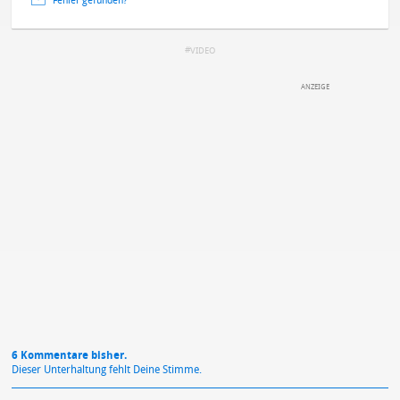
Fehler gefunden?
VIDEO
DEINE ANMERKUNG ZUM ARTIKEL
Mit Absendung stimmst du unseren
Datenschutzbestimmungen
zu
6 Kommentare bisher.
Dieser Unterhaltung fehlt Deine Stimme.