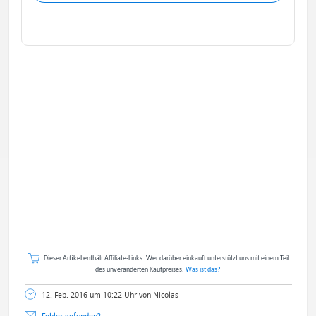
Dieser Artikel enthält Affiliate-Links. Wer darüber einkauft unterstützt uns mit einem Teil
des unveränderten Kaufpreises.
Was ist das?
12. Feb. 2016 um 10:22 Uhr von Nicolas