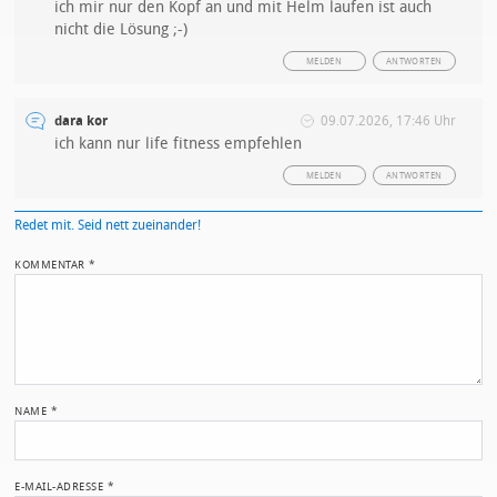
ich mir nur den Kopf an und mit Helm laufen ist auch
nicht die Lösung ;-)
MELDEN
ANTWORTEN
dara kor
09.07.2026, 17:46 Uhr
ich kann nur life fitness empfehlen
MELDEN
ANTWORTEN
Redet mit. Seid nett zueinander!
KOMMENTAR
*
NAME
*
E-MAIL-ADRESSE
*