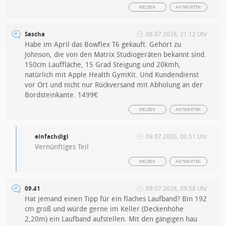
MELDEN
ANTWORTEN
Sascha
08.07.2026, 21:12 Uhr
Habe im April das Bowflex T6 gekauft. Gehört zu
Johnson, die von den Matrix Studiogeräten bekannt sind.
150cm Lauffläche, 15 Grad Steigung und 20kmh,
natürlich mit Apple Health GymKit. Und Kundendienst
vor Ort und nicht nur Rückversand mit Abholung an der
Bordsteinkante. 1499€
MELDEN
ANTWORTEN
einfachdigi
09.07.2026, 00:51 Uhr
Vernünftiges Teil
MELDEN
ANTWORTEN
09.41
09.07.2026, 09:58 Uhr
Hat jemand einen Tipp für ein flaches Laufband? Bin 192
cm groß und würde gerne im Keller (Deckenhöhe
2,20m) ein Laufband aufstellen. Mit den gängigen hau