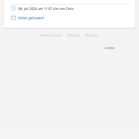
08. Juli 2026 um 11:07 Uhr von Chris
Fehler gefunden?
APPLE HEALTH
FITNESS
MERACH
DEINE ANMERKUNG ZUM ARTIKEL
Mit Absendung stimmst du unseren
Datenschutzbestimmungen
zu