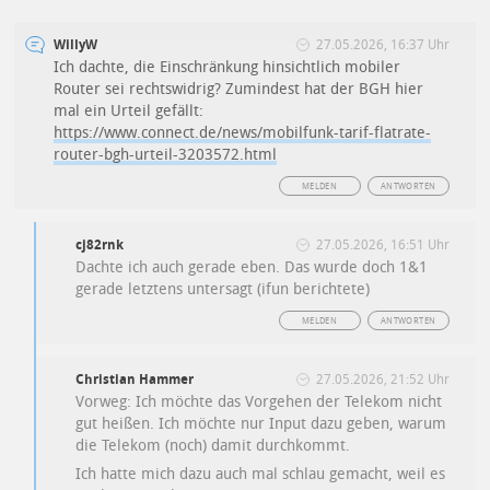
WillyW
27.05.2026, 16:37 Uhr
Ich dachte, die Einschränkung hinsichtlich mobiler
Router sei rechtswidrig? Zumindest hat der BGH hier
mal ein Urteil gefällt:
https://www.connect.de/news/mobilfunk-tarif-flatrate-
router-bgh-urteil-3203572.html
MELDEN
ANTWORTEN
cj82rnk
27.05.2026, 16:51 Uhr
Dachte ich auch gerade eben. Das wurde doch 1&1
gerade letztens untersagt (ifun berichtete)
MELDEN
ANTWORTEN
Christian Hammer
27.05.2026, 21:52 Uhr
Vorweg: Ich möchte das Vorgehen der Telekom nicht
gut heißen. Ich möchte nur Input dazu geben, warum
die Telekom (noch) damit durchkommt.
Ich hatte mich dazu auch mal schlau gemacht, weil es