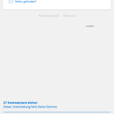
Fehler gefunden?
DATENVOLUMEN
TELEKOM
DEINE ANMERKUNG ZUM ARTIKEL
Mit Absendung stimmst du unseren
Datenschutzbestimmungen
zu
27 Kommentare bisher.
Dieser Unterhaltung fehlt Deine Stimme.