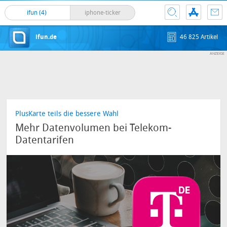
ifun (4)
iphone-ticker
ifun.de
46 825 Artikel
PlusKarte teils die bessere Wahl
Mehr Datenvolumen bei Telekom-
Datentarifen