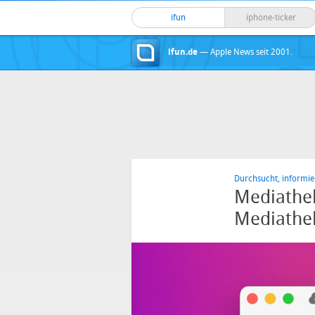
ifun
iphone-ticker
ifun.de
— Apple News seit 2001.
Durchsucht, informier
Mediathek
Mediathe