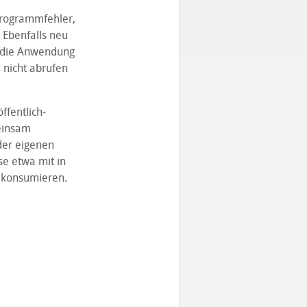
Programmfehler,
 Ebenfalls neu
rt die Anwendung
 nicht abrufen
ffentlich-
einsam
der eigenen
se etwa mit in
 konsumieren.