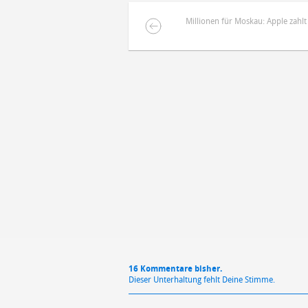
Millionen für Moskau: Apple zahlt 
DEINE ANMERKUNG ZUM ARTIKEL
Mit Absendung stimmst du unse
16 Kommentare bisher.
Dieser Unterhaltung fehlt Deine Stimme.