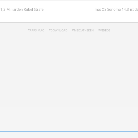
1,2 Milliarden Rubel Strafe
macOS Sonoma 14.3 ist da
APPS MAC
DOWNLOAD
MEDIATHEKEN
VIDEOS
ren
Datenschutzbestimmungen
zu