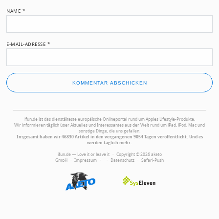
NAME
*
E-MAIL-ADRESSE
*
ifun.de ist das dienstälteste europäische Onlineportal rund um Apples Lifestyle-Produkte.
Wir informieren täglich über Aktuelles und Interessantes aus der Welt rund um iPad, iPod, Mac und
sonstige Dinge, die uns gefallen.
Insgesamt haben wir 46830 Artikel in den vergangenen 9054 Tagen veröffentlicht. Und es
werden täglich mehr.
ifun.de — Love it or leave it · Copyright © 2026 aketo
GmbH ·
Impressum
·
·
Datenschutz
·
Safari-Push