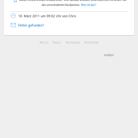
Dieser Artikel enthält Affiliate-Links. Wer darüber einkauft unterstützt uns mit einem Teil
des unveränderten Kaufpreises.
Was ist das?
18. März 2011 um 09:02 Uhr von Chris
Fehler gefunden?
IFUN
MAC
SCHWEIZ
STATISTIK
DEINE ANMERKUNG ZUM ARTIKEL
Mit Absendung stimmst du unseren
Datenschutzbestimmungen
zu