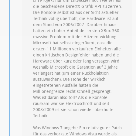
Ein Projekt nur um Entwickler noch weiter auf
die bescheidene DirectX Grafik-API zu zerren.
Die Konsole selbst ist aus der Sicht aktueller
Technik völlig überholt, die Hardware ist auf
dem Stand von 2006/2007. Darüber hinaus
hatten ein hoher Anteil der ersten XBox 360
massive Problem mit der Hitzeentwicklung.
Microsoft hat selbst eingeräumt, dass die
ersten 11 Millionen verkauften Einheiten alle
einen kritischen Designfehler haben und die
Hardware über kurz oder lang versagen wird
weshalb Microsoft die Garantien auf 3 Jahre
verlängert hat (um einer Rückholaktion
auszuweichen). Die Höhe der wirklich
eingetretenen Ausfälle hatten die
Millionengrenze recht schnell gesprengt.
Was ist daran also toll? Als die Konsole
rauskam war sie Elektroschrott und seit
2008/2009 ist sie schon wieder überholte
Technik.
—
Was Windows 7 angeht: Ein relativ guter Patch
für das verkorkste Windows Vista wurde als