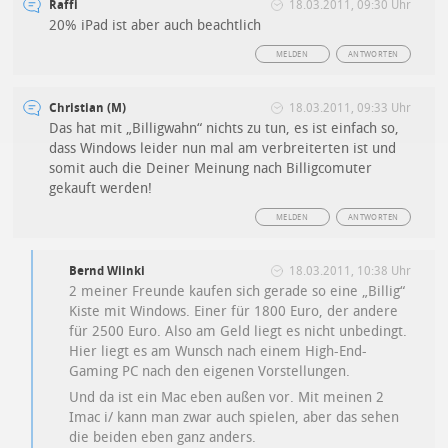
Raffi
18.03.2011, 09:30 Uhr
20% iPad ist aber auch beachtlich
MELDEN
ANTWORTEN
Christian (M)
18.03.2011, 09:33 Uhr
Das hat mit „Billigwahn“ nichts zu tun, es ist einfach so,
dass Windows leider nun mal am verbreiterten ist und
somit auch die Deiner Meinung nach Billigcomuter
gekauft werden!
MELDEN
ANTWORTEN
Bernd Wiinki
18.03.2011, 10:38 Uhr
2 meiner Freunde kaufen sich gerade so eine „Billig“
Kiste mit Windows. Einer für 1800 Euro, der andere
für 2500 Euro. Also am Geld liegt es nicht unbedingt.
Hier liegt es am Wunsch nach einem High-End-
Gaming PC nach den eigenen Vorstellungen.
Und da ist ein Mac eben außen vor. Mit meinen 2
Imac i/ kann man zwar auch spielen, aber das sehen
die beiden eben ganz anders.