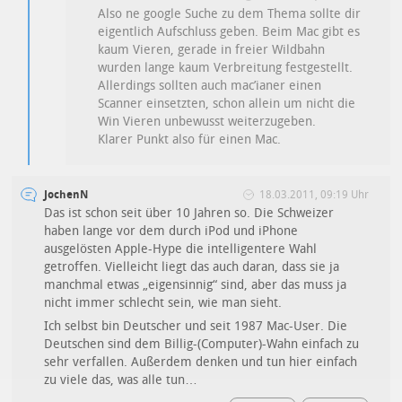
Also ne google Suche zu dem Thema sollte dir
eigentlich Aufschluss geben. Beim Mac gibt es
kaum Vieren, gerade in freier Wildbahn
wurden lange kaum Verbreitung festgestellt.
Allerdings sollten auch mac’ianer einen
Scanner einsetzten, schon allein um nicht die
Win Vieren unbewusst weiterzugeben.
Klarer Punkt also für einen Mac.
JochenN
18.03.2011, 09:19 Uhr
Das ist schon seit über 10 Jahren so. Die Schweizer
haben lange vor dem durch iPod und iPhone
ausgelösten Apple-Hype die intelligentere Wahl
getroffen. Vielleicht liegt das auch daran, dass sie ja
manchmal etwas „eigensinnig“ sind, aber das muss ja
nicht immer schlecht sein, wie man sieht.
Ich selbst bin Deutscher und seit 1987 Mac-User. Die
Deutschen sind dem Billig-(Computer)-Wahn einfach zu
sehr verfallen. Außerdem denken und tun hier einfach
zu viele das, was alle tun…