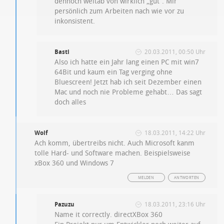
dennoch weitab von wirklich „gut“. Mir
persönlich zum Arbeiten nach wie vor zu
inkonsistent.
Basti
20.03.2011, 00:50 Uhr
Also ich hatte ein Jahr lang einen PC mit win7
64Bit und kaum ein Tag verging ohne
Bluescreen! Jetzt hab ich seit Dezember einen
Mac und noch nie Probleme gehabt… Das sagt
doch alles
Wolf
18.03.2011, 14:22 Uhr
Ach komm, übertreibs nicht. Auch Microsoft kanm
tolle Hard- und Software machen. Beispielsweise
xBox 360 und Windows 7
MELDEN
ANTWORTEN
Pazuzu
18.03.2011, 23:16 Uhr
Name it correctly. directXBox 360