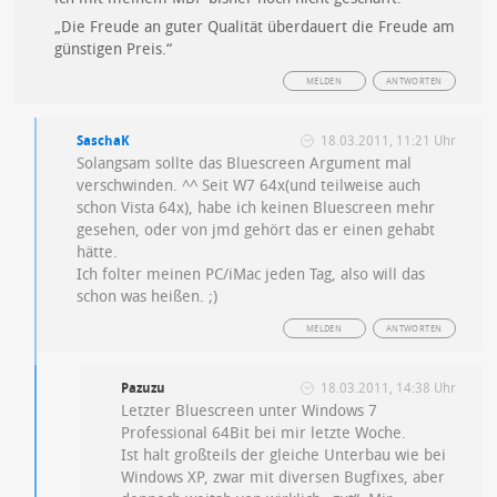
„Die Freude an guter Qualität überdauert die Freude am
günstigen Preis.“
MELDEN
ANTWORTEN
SaschaK
18.03.2011, 11:21 Uhr
Solangsam sollte das Bluescreen Argument mal
verschwinden. ^^ Seit W7 64x(und teilweise auch
schon Vista 64x), habe ich keinen Bluescreen mehr
gesehen, oder von jmd gehört das er einen gehabt
hätte.
Ich folter meinen PC/iMac jeden Tag, also will das
schon was heißen. ;)
MELDEN
ANTWORTEN
Pazuzu
18.03.2011, 14:38 Uhr
Letzter Bluescreen unter Windows 7
Professional 64Bit bei mir letzte Woche.
Ist halt großteils der gleiche Unterbau wie bei
Windows XP, zwar mit diversen Bugfixes, aber