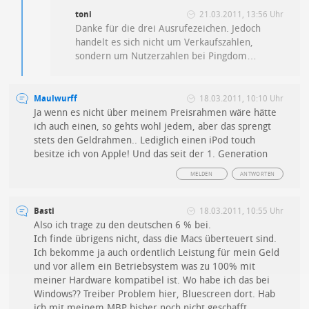
toni
21.03.2011, 13:56 Uhr
Danke für die drei Ausrufezeichen. Jedoch
handelt es sich nicht um Verkaufszahlen,
sondern um Nutzerzahlen bei Pingdom…
Maulwurff
18.03.2011, 10:10 Uhr
Ja wenn es nicht über meinem Preisrahmen wäre hätte
ich auch einen, so gehts wohl jedem, aber das sprengt
stets den Geldrahmen.. Lediglich einen iPod touch
besitze ich von Apple! Und das seit der 1. Generation
MELDEN
ANTWORTEN
Basti
18.03.2011, 10:55 Uhr
Also ich trage zu den deutschen 6 % bei.
Ich finde übrigens nicht, dass die Macs überteuert sind.
Ich bekomme ja auch ordentlich Leistung für mein Geld
und vor allem ein Betriebsystem was zu 100% mit
meiner Hardware kompatibel ist. Wo habe ich das bei
Windows?? Treiber Problem hier, Bluescreen dort. Hab
ich mit meinem MBP bisher noch nicht geschafft.