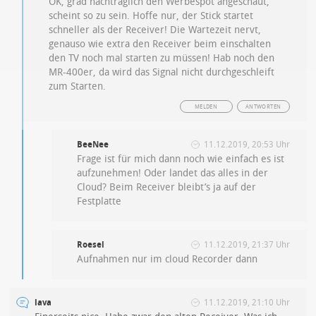
OK, grad nachträglich den Werbespot angeschaut,
scheint so zu sein. Hoffe nur, der Stick startet
schneller als der Receiver! Die Wartezeit nervt,
genauso wie extra den Receiver beim einschalten
den TV noch mal starten zu müssen! Hab noch den
MR-400er, da wird das Signal nicht durchgeschleift
zum Starten.
MELDEN
ANTWORTEN
BeeNee
11.12.2019, 20:53 Uhr
Frage ist für mich dann noch wie einfach es ist
aufzunehmen! Oder landet das alles in der
Cloud? Beim Receiver bleibt’s ja auf der
Festplatte
Roesel
11.12.2019, 21:37 Uhr
Aufnahmen nur im cloud Recorder dann
lava
11.12.2019, 21:10 Uhr