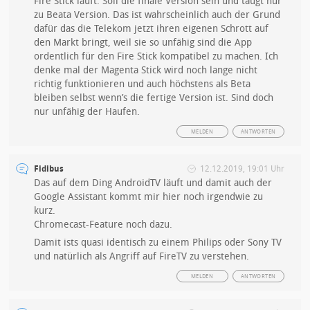
Fire Stick läuft. Soll die finale Version sein und taugt nur
zu Beata Version. Das ist wahrscheinlich auch der Grund
dafür das die Telekom jetzt ihren eigenen Schrott auf
den Markt bringt, weil sie so unfähig sind die App
ordentlich für den Fire Stick kompatibel zu machen. Ich
denke mal der Magenta Stick wird noch lange nicht
richtig funktionieren und auch höchstens als Beta
bleiben selbst wenn’s die fertige Version ist. Sind doch
nur unfähig der Haufen.
MELDEN
ANTWORTEN
Fidibus
12.12.2019, 19:01 Uhr
Das auf dem Ding AndroidTV läuft und damit auch der
Google Assistant kommt mir hier noch irgendwie zu
kurz.
Chromecast-Feature noch dazu.
Damit ists quasi identisch zu einem Philips oder Sony TV
und natürlich als Angriff auf FireTV zu verstehen.
MELDEN
ANTWORTEN