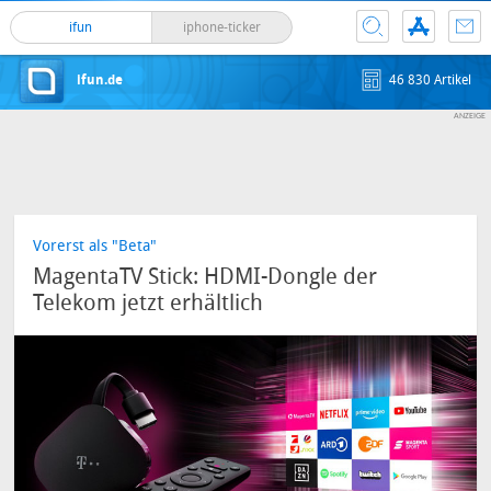
ifun
iphone-ticker
ifun.de
46 830 Artikel
Vorerst als "Beta"
MagentaTV Stick: HDMI-Dongle der
Telekom jetzt erhältlich