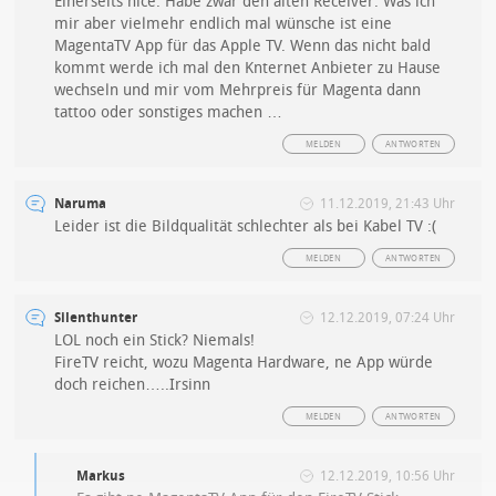
Einerseits nice. Habe zwar den alten Receiver. Was ich
mir aber vielmehr endlich mal wünsche ist eine
MagentaTV App für das Apple TV. Wenn das nicht bald
kommt werde ich mal den Knternet Anbieter zu Hause
wechseln und mir vom Mehrpreis für Magenta dann
tattoo oder sonstiges machen …
MELDEN
ANTWORTEN
Naruma
11.12.2019, 21:43 Uhr
Leider ist die Bildqualität schlechter als bei Kabel TV :(
MELDEN
ANTWORTEN
Silenthunter
12.12.2019, 07:24 Uhr
LOL noch ein Stick? Niemals!
FireTV reicht, wozu Magenta Hardware, ne App würde
doch reichen…..Irsinn
MELDEN
ANTWORTEN
Markus
12.12.2019, 10:56 Uhr