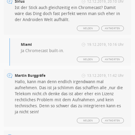
Sirius
12.12.2019, 20:10 Uhr
Ist der Stick auch gleichzeitig ein Chromecast? Damit
wäre das Ding doch fast perfekt wenn man sich eher in
der Androiden Welt aufhällt.
MELDEN
ANTWORTEN
Miami
19.12.2019, 10:16 Uhr
Ja Chromecast built-in.
MELDEN
ANTWORTEN
Martin Burggräfe
13.12.2019, 11:42 Uhr
Hallo, kann man denn endlich irgendwann mal
aufnehmen. Das ist ja schlimm das schaffen alle ,nur die
Telekom nicht.ch denke das ist aber eher ein Lizenz
rechtliches Problem mit dem Aufnahmen ,und kein
technisches. Denn so schwer das zu integrieren kann es
ja nicht sein!
MELDEN
ANTWORTEN