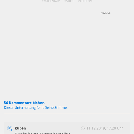
MAGENTATV
STICK
TELEKOM
DEINE ANMERKUNG ZUM ARTIKEL
Mit Absendung stimmst du unseren
Datenschutzbestimmungen
zu
56 Kommentare bisher.
Dieser Unterhaltung fehlt Deine Stimme.
Ruben
11.12.2019, 17:20 Uhr