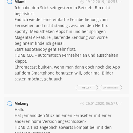
Miami
19.12.2019, 10:25 Uhr
Ich habe den Stick seit gestern in Betrieb. Bin echt
begeistert.
Endlich wieder eine einfache Fernbedienung zum
Fernsehen und nicht ständig zwischen den Netflix,
Spotify, Mediatheken Apps hin und her springen.
MagentaTV Feature „laufende Sendung von vorne
beginnen“ finde ich genial.
Start aus Standby geht sehr flott.
HDMI CEC – automatisch Fernseher an und ausschalten
klappt.
Chromecast built-in, wenn man dann doch noch die App
auf dem Smartphone benutzen will, oder mal Bilder
casten möchte, geht auch.
MELDEN
ANTWORTEN
Mekong
26.01.2020, 06:57 Uhr
Hallo
Hat jemand den Stick an einen Fernseher mit einer
anderen hdmi Version angeschlossen?
HDMI 2.1 ist angeblich abwärts kompatibel mit den