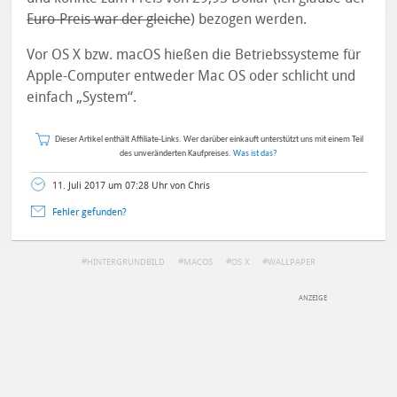
Euro-Preis war der gleiche
) bezogen werden.
Vor OS X bzw. macOS hießen die Betriebssysteme für
Apple-Computer entweder Mac OS oder schlicht und
einfach „System“.
Dieser Artikel enthält Affiliate-Links. Wer darüber einkauft unterstützt uns mit einem Teil
des unveränderten Kaufpreises.
Was ist das?
11. Juli 2017 um 07:28 Uhr von Chris
Fehler gefunden?
HINTERGRUNDBILD
MACOS
OS X
WALLPAPER
DEINE ANMERKUNG ZUM ARTIKEL