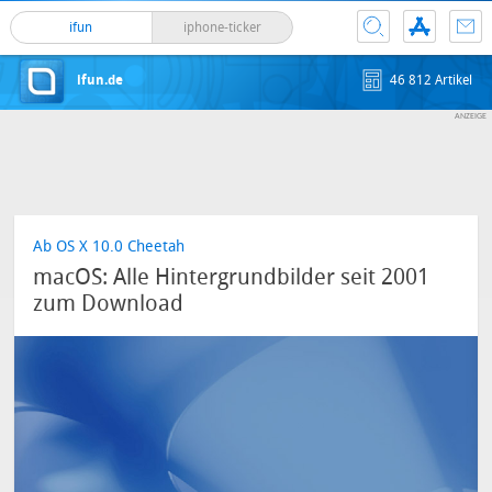
ifun
iphone-ticker
ifun.de
46 812 Artikel
Ab OS X 10.0 Cheetah
macOS: Alle Hintergrundbilder seit 2001
zum Download