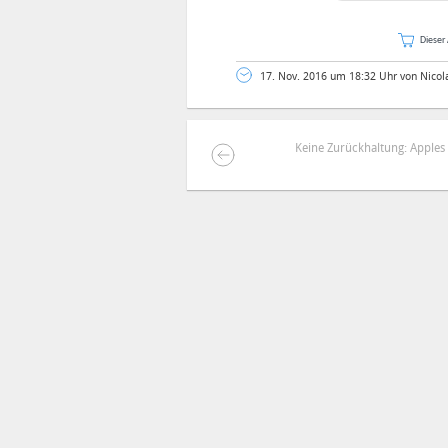
Dieser 
17. Nov. 2016 um 18:32 Uhr von Nicol
Keine Zurückhaltung: Apple
DEINE ANMERKUNG ZUM ARTIKEL
Mit Absendung stimmst du unse