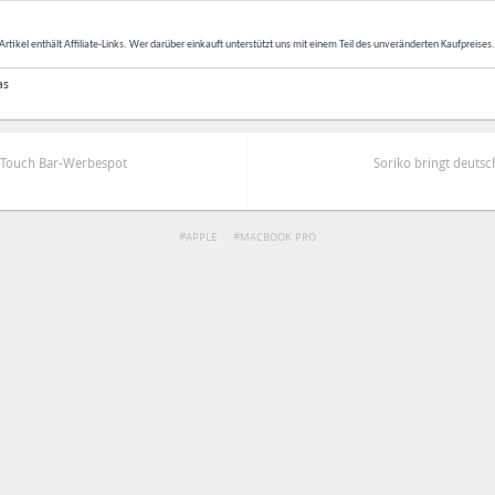
Artikel enthält Affiliate-Links. Wer darüber einkauft unterstützt uns mit einem Teil des unveränderten Kaufpreises
as
s Touch Bar-Werbespot
Soriko bringt deuts
APPLE
MACBOOK PRO
ren
Datenschutzbestimmungen
zu