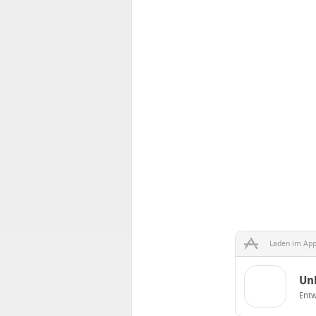
Laden im App
Un
Entw