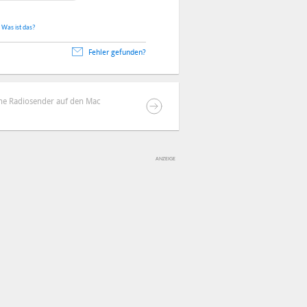
.
Was ist das?
Fehler gefunden?
che Radiosender auf den Mac