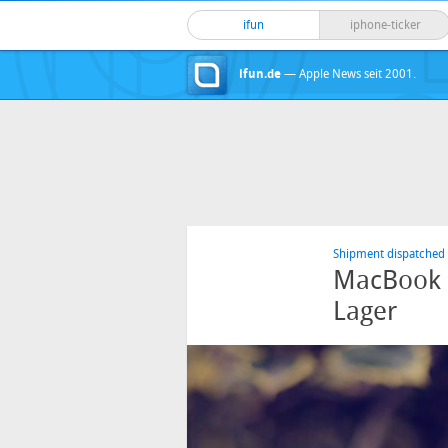
ifun
iphone-ticker
ifun.de
— Apple News seit 2001.
Shipment dispatched
MacBook P
Lager