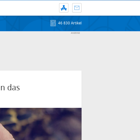
46 830 Artikel
en das