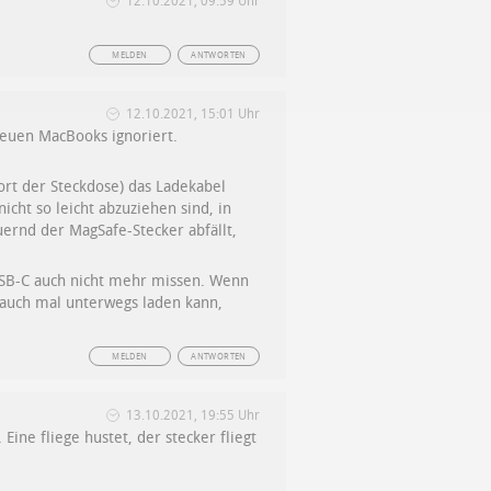
12.10.2021, 09:59 Uhr
MELDEN
ANTWORTEN
12.10.2021, 15:01 Uhr
neuen MacBooks ignoriert.
ort der Steckdose) das Ladekabel
icht so leicht abzuziehen sind, in
uernd der MagSafe-Stecker abfällt,
USB-C auch nicht mehr missen. Wenn
k auch mal unterwegs laden kann,
MELDEN
ANTWORTEN
13.10.2021, 19:55 Uhr
ine fliege hustet, der stecker fliegt