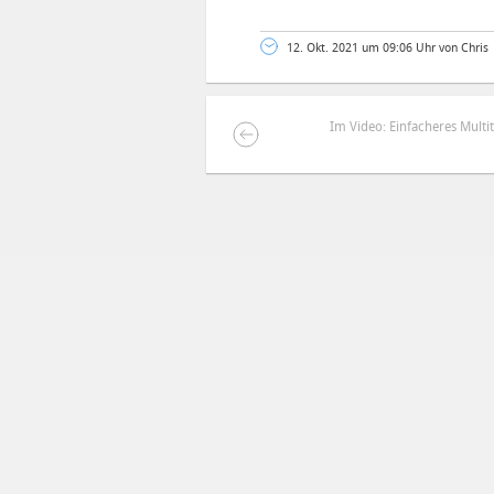
12. Okt. 2021 um 09:06 Uhr von Chris
Im Video: Einfacheres Multi
DEINE ANMERKUNG ZUM ARTIKEL
Mit Absendung stimmst du unse