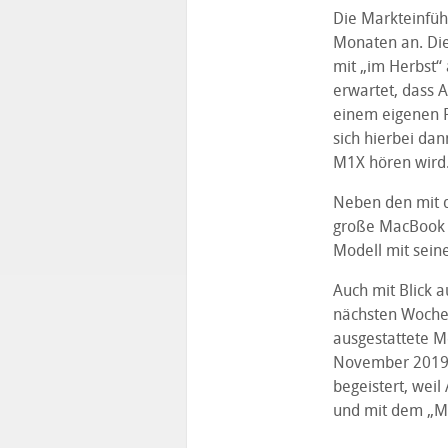
Die Markteinfüh
Monaten an. Die
mit „im Herbst“
erwartet, dass 
einem eigenen P
sich hierbei da
M1X hören wird
Neben den mit d
große MacBook P
Modell mit sein
Auch mit Blick 
nächsten Wochen
ausgestattete M
November 2019 v
begeistert, weil
und mit dem „Ma