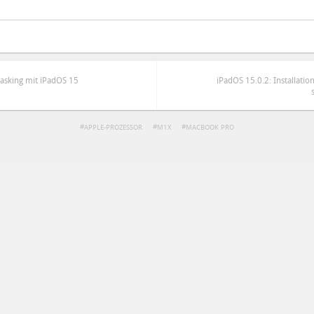
tasking mit iPadOS 15
iPadOS 15.0.2: Installati
APPLE-PROZESSOR
M1X
MACBOOK PRO
ren
Datenschutzbestimmungen
zu