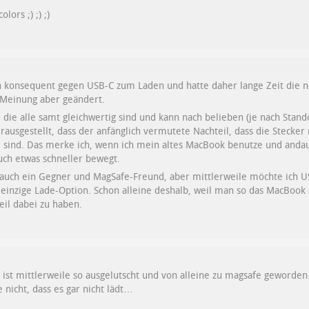
ors ;) ;) ;)
uch konsequent gegen USB-C zum Laden und hatte daher lange Zeit die 
 Meinung aber geändert.
 die alle samt gleichwertig sind und kann nach belieben (je nach Stand
rausgestellt, dass der anfänglich vermutete Nachteil, dass die Stecker n
il sind. Das merke ich, wenn ich mein altes MacBook benutze und anda
uch etwas schneller bewegt.
s auch ein Gegner und MagSafe-Freund, aber mittlerweile möchte ich 
s einzige Lade-Option. Schon alleine deshalb, weil man so das MacBoo
eil dabei zu haben.
ist mittlerweile so ausgelutscht und von alleine zu magsafe geworden. E
 nicht, dass es gar nicht lädt…