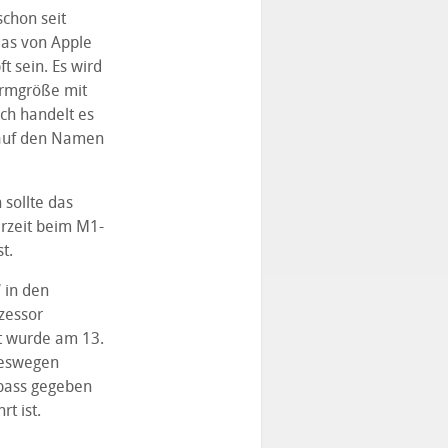
chon seit
das von Apple
 sein. Es wird
irmgröße mit
ch handelt es
 auf den Namen
sollte das
rzeit beim M1-
t.
 in den
zessor
ät wurde am 13.
deswegen
fpass gegeben
t ist.