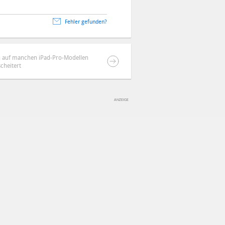
Fehler gefunden?
on auf manchen iPad-Pro-Modellen
scheitert