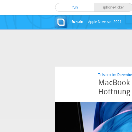
ifun
iphone-ticker
ifun.de
— Apple News seit 2001.
Teils erst im Dezember
MacBook P
Hoffnung 