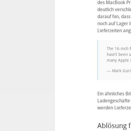
des MacBook Pro
deutlich versch
darauf hin, das
noch auf Lager 
Lieferzeiten an
The 16-inch M
hasn’t been u
many Apple s
— Mark Gur
Ein ähnliches Bi
Ladengeschäfte 
werden Lieferze
Ablösung f