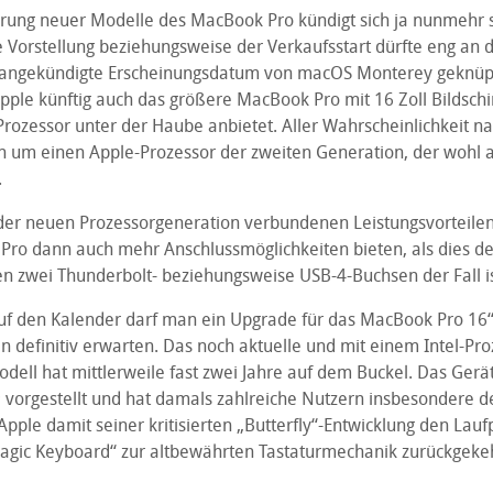
rung neuer Modelle des MacBook Pro kündigt sich ja nunmehr s
 Vorstellung beziehungsweise der Verkaufsstart dürfte eng an 
 angekündigte Erscheinungsdatum von macOS Monterey geknüpft
Apple künftig auch das größere MacBook Pro mit 16 Zoll Bildsch
rozessor unter der Haube anbietet. Aller Wahrscheinlichkeit na
nn um einen Apple-Prozessor der zweiten Generation, der wohl
.
er neuen Prozessorgeneration verbundenen Leistungsvorteilen 
ro dann auch mehr Anschlussmöglichkeiten bieten, als dies de
en zwei Thunderbolt- beziehungsweise USB-4-Buchsen der Fall is
auf den Kalender darf man ein Upgrade für das MacBook Pro 16“
 definitiv erwarten. Das noch aktuelle und mit einem Intel-Pro
odell hat mittlerweile fast zwei Jahre auf dem Buckel. Das Ger
orgestellt und hat damals zahlreiche Nutzern insbesondere 
 Apple damit seiner kritisierten „Butterfly“-Entwicklung den Lau
gic Keyboard“ zur altbewährten Tastaturmechanik zurückgekehr