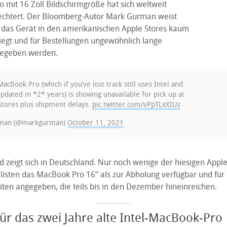
 mit 16 Zoll Bildschirmgröße hat sich weltweit
lechtert. Der Bloomberg-Autor Mark Gurman weist
s das Gerät in den amerikanischen Apple Stores kaum
liegt und für Bestellungen ungewöhnlich lange
gegeben werden.
acBook Pro (which if you’ve lost track still uses Intel and
pdated in *2* years) is showing unavailable for pick up at
tores plus shipment delays.
pic.twitter.com/vPpTLxXIUz
man (@markgurman)
October 11, 2021
ld zeigt sich in Deutschland. Nur noch wenige der hiesigen Apple
listen das MacBook Pro 16“ als zur Abholung verfügbar und für
iten angegeben, die teils bis in den Dezember hineinreichen.
ür das zwei Jahre alte Intel-MacBook-Pro