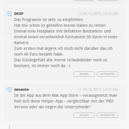
DROP
03.12.2015, 10:50 Uhr
Das Programm ist sehr zu empfehlen.
Hat mir schon 2x geholfen meine Daten zu retten.
Einmal eine Festplatte mit defektem Bootsektor und
einmal einen versehentlich formatiete SD Karte in einer
Kamera.
Zum ersten mal ärgere ich mich nicht darüber das ich
noch 40 Euro bezahlt habe.
Das Glücksgefühl alle meine Urlaubsbilder noch zu
besitzen, ist immer noch da :-)
MELDEN
ANTWORTEN
dawaske
03.12.2015, 12:31 Uhr
Ist die App aus dem Mac App Store – vorausgesetzt man
holt sich diese Helper-App – vergleichbar mit der PRO
Version oder wo liegen die Unterschiede?
MELDEN
ANTWORTEN