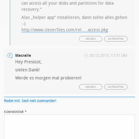
can access all your disks and partitions for data
recovery.“
Also „helper app“ installieren, dann sollte alles gehen
:-)
http://www.cleverfiles.com/rel.....access.pkg
MELDEN
ANTWORTEN
Macralle
03.12.2015, 17:31 Uhr
Hey Presscot,
vielen Dank!
Werde es morgen mal probieren!
MELDEN
ANTWORTEN
Redet mit. Seid nett zueinander!
KOMMENTAR
*