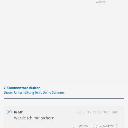
DEINE ANMERKUNG ZUM ARTIKEL
Mit Absendung stimmst du unseren
Datenschutzbestimmungen
zu
7 Kommentare bisher.
Dieser Unterhaltung fehlt Deine Stimme.
iGott
03.12.2015, 10:21 Uhr
Werde ich mir sichern
MELDEN
ANTWORTEN