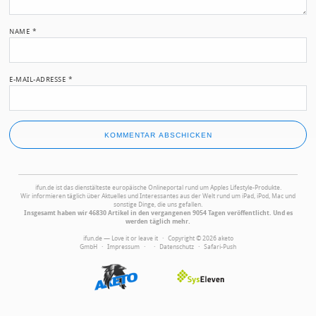
NAME
*
E-MAIL-ADRESSE
*
ifun.de ist das dienstälteste europäische Onlineportal rund um Apples Lifestyle-Produkte.
Wir informieren täglich über Aktuelles und Interessantes aus der Welt rund um iPad, iPod, Mac und
sonstige Dinge, die uns gefallen.
Insgesamt haben wir 46830 Artikel in den vergangenen 9054 Tagen veröffentlicht. Und es
werden täglich mehr.
ifun.de — Love it or leave it · Copyright © 2026 aketo
GmbH ·
Impressum
·
·
Datenschutz
·
Safari-Push