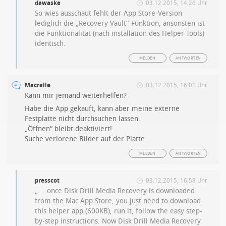
dawaske
03.12.2015, 14:26 Uhr
So wies ausschaut fehlt der App Store-Version
lediglich die „Recovery Vault“-Funktion, ansonsten ist
die Funktionalität (nach installation des Helper-Tools)
identisch.
MELDEN
ANTWORTEN
Macralle
03.12.2015, 16:01 Uhr
Kann mir jemand weiterhelfen?
Habe die App gekauft, kann aber meine externe
Festplatte nicht durchsuchen lassen.
„Öffnen“ bleibt deaktiviert!
Suche verlorene Bilder auf der Platte
MELDEN
ANTWORTEN
presscot
03.12.2015, 16:58 Uhr
„… once Disk Drill Media Recovery is downloaded
from the Mac App Store, you just need to download
this helper app (600KB), run it, follow the easy step-
by-step instructions. Now Disk Drill Media Recovery