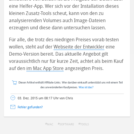
eine Helfer-App. Wer sich vor der Installation dieses
kleinen Zusatz-Tools scheut, kann von den zu
analysierenden Volumes auch Image-Dateien
erzeugen und diese dann untersuchen lassen.
Für alle, die trotz des niedrigen Preises vorab testen
wollen, steht auf der
Webseite der Entwickler
eine
Demo-Version bereit. Das aktuelle Angebot gilt
voraussichtlich nur für kurze Zeit, achtet als beim Kauf
auf den
im Mac App Store
angezeigten Preis.
Dieser Artikel enthält Affiliate-Links. Wer darüber einkauft unterstützt uns mit einem Teil
des unveränderten Kaufpreises.
Was ist das?
03. Dez. 2015 um 08:17 Uhr von Chris
Fehler gefunden?
MAC
SOFTWARE
TOOLS