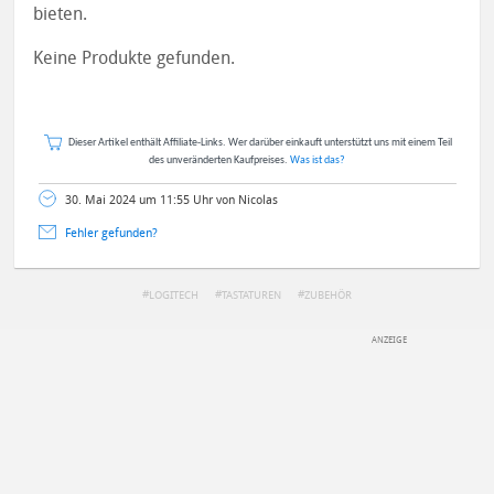
bieten.
Keine Produkte gefunden.
Dieser Artikel enthält Affiliate-Links. Wer darüber einkauft unterstützt uns mit einem Teil
des unveränderten Kaufpreises.
Was ist das?
30. Mai 2024 um 11:55 Uhr von Nicolas
Fehler gefunden?
LOGITECH
TASTATUREN
ZUBEHÖR
DEINE ANMERKUNG ZUM ARTIKEL
Mit Absendung stimmst du unseren