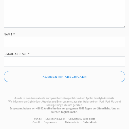
NAME
*
E-MAIL-ADRESSE
*
ifun.de ist das dienstälteste europäische Onlineportal rund um Apples Lifestyle-Produkte.
Wir informieren täglich über Aktuelles und Interessantes aus der Welt rund um iPad, iPod, Mac und
sonstige Dinge, die uns gefallen.
Insgesamt haben wir 46812 Artikel in den vergangenen 9053 Tagen veröffentlicht. Und es
werden täglich mehr.
ifun.de — Love it or leave it · Copyright © 2026 aketo
GmbH ·
Impressum
·
·
Datenschutz
·
Safari-Push