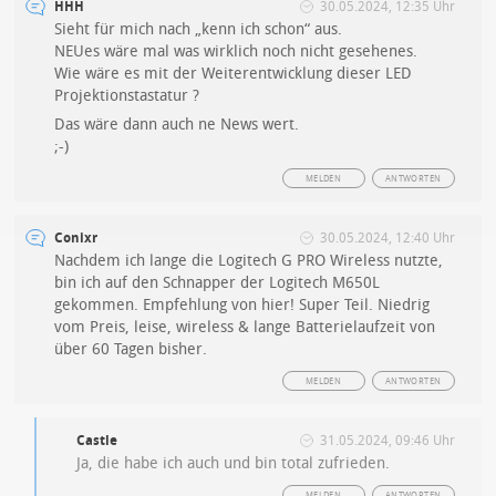
HHH
30.05.2024, 12:35 Uhr
Sieht für mich nach „kenn ich schon“ aus.
NEUes wäre mal was wirklich noch nicht gesehenes.
Wie wäre es mit der Weiterentwicklung dieser LED
Projektionstastatur ?
Das wäre dann auch ne News wert.
;-)
MELDEN
ANTWORTEN
Conixr
30.05.2024, 12:40 Uhr
Nachdem ich lange die Logitech G PRO Wireless nutzte,
bin ich auf den Schnapper der Logitech M650L
gekommen. Empfehlung von hier! Super Teil. Niedrig
vom Preis, leise, wireless & lange Batterielaufzeit von
über 60 Tagen bisher.
MELDEN
ANTWORTEN
Castle
31.05.2024, 09:46 Uhr
Ja, die habe ich auch und bin total zufrieden.
MELDEN
ANTWORTEN