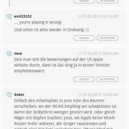
MELDEN
ANTWORTEN
andi25252
01.02.2017, 00:13 Uhr
… you’re placing it wrong!
Und schon ist alles wieder in Ordnung :-)
MELDEN
ANTWORTEN
dave
01.02.2017, 08:52 Uhr
liest man sich die bewertungen auf der US apple
website durch, dann ist das ding ja in keiner hinsicht
empfehlenswert.
MELDEN
ANTWORTEN
Gabor
01.02.2017, 14:49 Uhr
Einfach den Arbeitsplatz in jene Ecke des Raumes
verschieben, wo der WLAN Empfang am schwächsten ist
damit der bildschirm weniger gestört wird. Oder gleich
Nägel mit Köpfen machen: jetzt, wo Apple keine WLAN
Router mehr anbietet, die Dinger rausreissen und