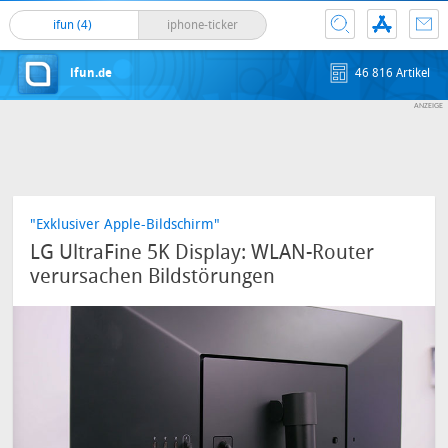
ifun (4)
iphone-ticker
ifun.de
46 816 Artikel
"Exklusiver Apple-Bildschirm"
LG UltraFine 5K Display: WLAN-Router
verursachen Bildstörungen