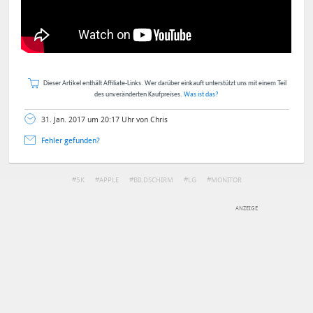
Dieser Artikel enthält Affiliate-Links. Wer darüber einkauft unterstützt uns mit einem Teil
des unveränderten Kaufpreises.
Was ist das?
31. Jan. 2017 um 20:17 Uhr von Chris
Fehler gefunden?
5K
APPLE
BILDSCHIRM
LG
MONITOR
DEINE ANMERKUNG ZUM ARTIKEL
Mit Absendung stimmst du unseren