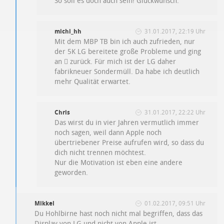
So soll es doch auch sein! Glückwunsch.
michi_hh
31.01.2017, 22:19 Uhr
Mit dem MBP TB bin ich auch zufrieden, nur
der 5K LG bereitete große Probleme und ging
an  zurück. Für mich ist der LG daher
fabrikneuer Sondermüll. Da habe ich deutlich
mehr Qualität erwartet.
Chris
31.01.2017, 22:22 Uhr
Das wirst du in vier Jahren vermutlich immer
noch sagen, weil dann Apple noch
übertriebener Preise aufrufen wird, so dass du
dich nicht trennen möchtest.
Nur die Motivation ist eben eine andere
geworden.
Mikkel
01.02.2017, 09:51 Uhr
Du Hohlbirne hast noch nicht mal begriffen, dass das
Display von LG und nicht von Apple ist…