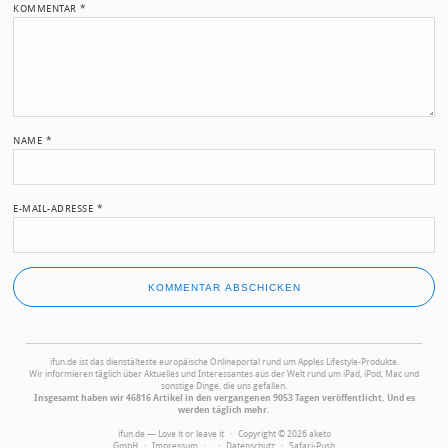
KOMMENTAR
*
NAME
*
E-MAIL-ADRESSE
*
ifun.de ist das dienstälteste europäische Onlineportal rund um Apples Lifestyle-Produkte.
Wir informieren täglich über Aktuelles und Interessantes aus der Welt rund um iPad, iPod, Mac und
sonstige Dinge, die uns gefallen.
Insgesamt haben wir 46816 Artikel in den vergangenen 9053 Tagen veröffentlicht. Und es
werden täglich mehr.
ifun.de — Love it or leave it · Copyright © 2026 aketo
GmbH ·
Impressum
·
·
Datenschutz
·
Safari-Push