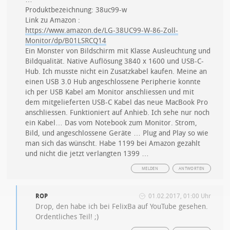
Produktbezeichnung: 38uc99-w
Link zu Amazon :
https://www.amazon.de/LG-38UC99-W-86-Zoll-
Monitor/dp/B01LSRCQ14
Ein Monster von Bildschirm mit Klasse Ausleuchtung und
Bildqualität. Native Auflösung 3840 x 1600 und USB-C-
Hub. Ich musste nicht ein Zusatzkabel kaufen. Meine an
einen USB 3.0 Hub angeschlossene Peripherie konnte
ich per USB Kabel am Monitor anschliessen und mit
dem mitgelieferten USB-C Kabel das neue MacBook Pro
anschliessen. Funktioniert auf Anhieb. Ich sehe nur noch
ein Kabel… Das vom Notebook zum Monitor. Strom,
Bild, und angeschlossene Geräte … Plug and Play so wie
man sich das wünscht. Habe 1199 bei Amazon gezahlt
und nicht die jetzt verlangten 1399 …
MELDEN
ANTWORTEN
ROP
01.02.2017, 01:00 Uhr
Drop, den habe ich bei FelixBa auf YouTube gesehen.
Ordentliches Teil! ;)