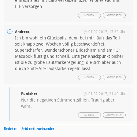
einfach alles mit Cat6 verkabeln bzw. iPhone/iPad mit
LTE versorgen.
MELDEN
ANTWORTEN
Andreas
01.02.2017, 17:32 Uhr
Ich bin wohl ein Glückspilz, denn bei mir läuft das Teil
seit knapp zwei Wochen völlig beschwerdefrei.
Superscharfer, wunderschöner Bildschirm und am 13″
MacBook flüssig und schnell. Einziger Knackpunkt bisher
ist die zu grobe Lautstärkeregelung, die sich aber auch
durch Shift+Alt+Lautstärke regeln lässt.
MELDEN
ANTWORTEN
Punisher
01.02.2017, 21:40 Uhr
Nur die negativen Stimmen zählen. Traurig aber
wahr.
MELDEN
ANTWORTEN
Redet mit. Seid nett zueinander!