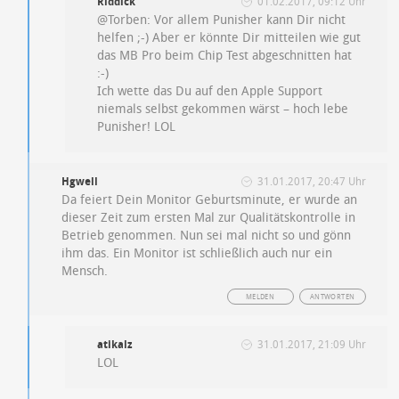
Riddick
01.02.2017, 09:12 Uhr
@Torben: Vor allem Punisher kann Dir nicht
helfen ;-) Aber er könnte Dir mitteilen wie gut
das MB Pro beim Chip Test abgeschnitten hat
:-)
Ich wette das Du auf den Apple Support
niemals selbst gekommen wärst – hoch lebe
Punisher! LOL
Hgwell
31.01.2017, 20:47 Uhr
Da feiert Dein Monitor Geburtsminute, er wurde an
dieser Zeit zum ersten Mal zur Qualitätskontrolle in
Betrieb genommen. Nun sei mal nicht so und gönn
ihm das. Ein Monitor ist schließlich auch nur ein
Mensch.
MELDEN
ANTWORTEN
atikalz
31.01.2017, 21:09 Uhr
LOL