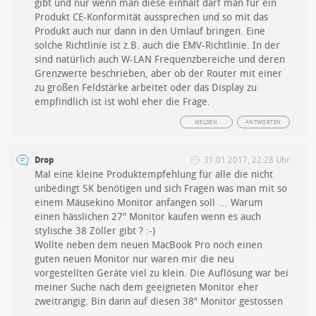
gibt und nur wenn man diese einhält darf man für ein
Produkt CE-Konformität aussprechen und so mit das
Produkt auch nur dann in den Umlauf bringen. Eine
solche Richtlinie ist z.B. auch die EMV-Richtlinie. In der
sind natürlich auch W-LAN Frequenzbereiche und deren
Grenzwerte beschrieben, aber ob der Router mit einer
zu großen Feldstärke arbeitet oder das Display zu
empfindlich ist ist wohl eher die Frage.
MELDEN
ANTWORTEN
Drop
31.01.2017, 22:28 Uhr
Mal eine kleine Produktempfehlung für alle die nicht
unbedingt 5K benötigen und sich Fragen was man mit so
einem Mäusekino Monitor anfangen soll … Warum
einen hässlichen 27″ Monitor kaufen wenn es auch
stylische 38 Zöller gibt ? :-)
Wollte neben dem neuen MacBook Pro noch einen
guten neuen Monitor nur waren mir die neu
vorgestellten Geräte viel zu klein. Die Auflösung war bei
meiner Suche nach dem geeigneten Monitor eher
zweitrangig. Bin dann auf diesen 38″ Monitor gestossen
…