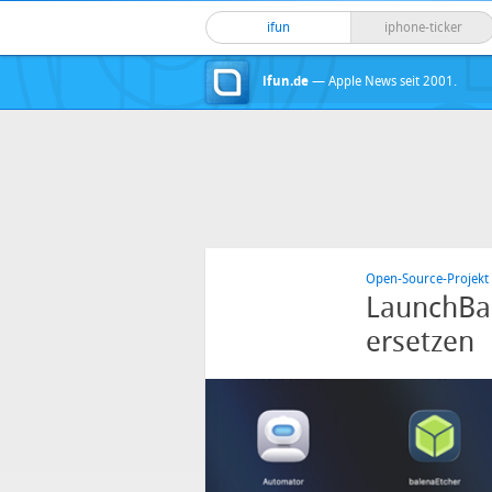
ifun
iphone-ticker
ifun.de
— Apple News seit 2001.
Open-Source-Projekt 
LaunchBa
ersetzen