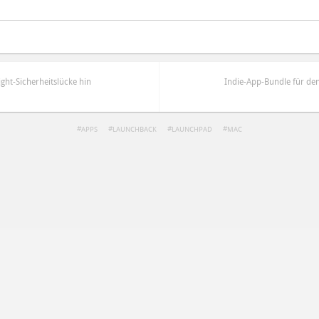
ight-Sicherheitslücke hin
Indie-App-Bundle für den
APPS
LAUNCHBACK
LAUNCHPAD
MAC
ren
Datenschutzbestimmungen
zu