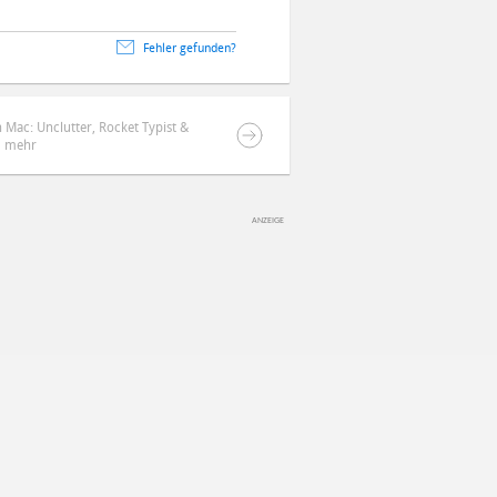
Fehler gefunden?
 Mac: Unclutter, Rocket Typist &
mehr