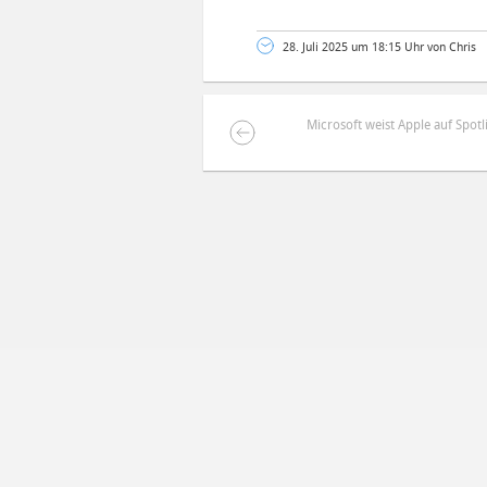
28. Juli 2025 um 18:15 Uhr von Chris
Microsoft weist Apple auf Spotl
DEINE ANMERKUNG ZUM ARTIKEL
Mit Absendung stimmst du unse