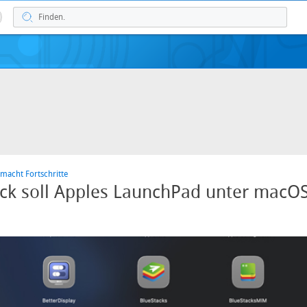
macht Fortschritte
ck soll Apples LaunchPad unter macO