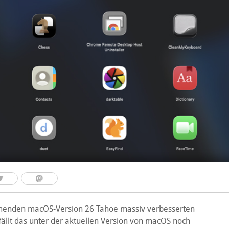
menden macOS-Version 26 Tahoe massiv verbesserten
ällt das unter der aktuellen Version von macOS noch