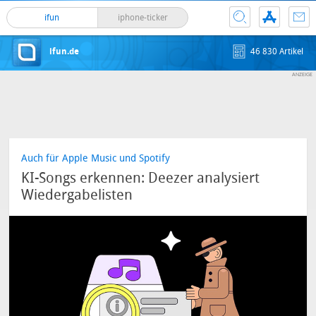
ifun
iphone-ticker
ifun.de
46 830 Artikel
Auch für Apple Music und Spotify
KI-Songs erkennen: Deezer analysiert
Wiedergabelisten