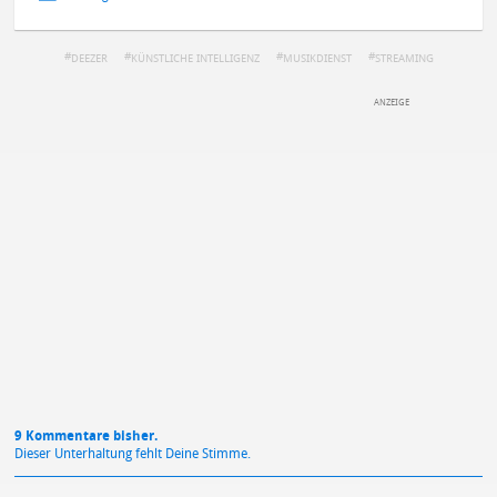
DEEZER
KÜNSTLICHE INTELLIGENZ
MUSIKDIENST
STREAMING
DEINE ANMERKUNG ZUM ARTIKEL
Mit Absendung stimmst du unseren
Datenschutzbestimmungen
zu
9 Kommentare bisher.
Dieser Unterhaltung fehlt Deine Stimme.