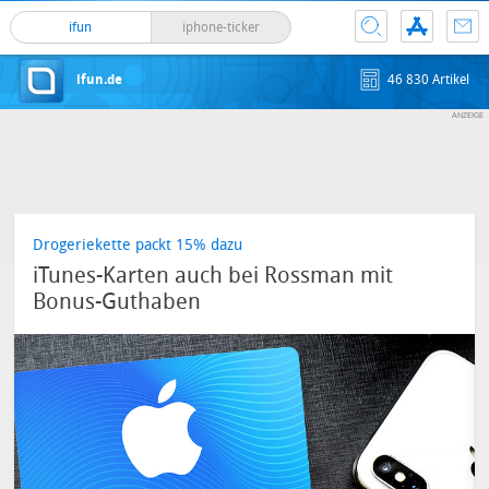
ifun
iphone-ticker
ifun.de
46 830 Artikel
Drogeriekette packt 15% dazu
iTunes-Karten auch bei Rossman mit
Bonus-Guthaben