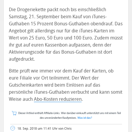
Die Drogeriekette packt noch bis einschließlich
Samstag, 21. September beim Kauf von iTunes-
Guthaben 15 Prozent Bonus-Guthaben obendrauf. Das
Angebot gilt allerdings nur für die iTunes-Karten im
Wert von 25 Euro, 50 Euro und 100 Euro. Zudem müsst
ihr gut auf euren Kassenbon aufpassen, denn der
Aktivierungscode für das Bonus-Guthaben ist dort
aufgedruckt.
Bitte prüft wie immer vor dem Kauf der Karten, ob
eure Filiale vor Ort teilnimmt. Der Wert der
Gutscheinkarten wird beim Einlösen auf das
persönliche iTunes-Guthaben verbucht und kann somit
Weise auch
Abo-Kosten reduzieren
.
Dieser Artikel enthält Affiliate-Links. Wer darüber einkauft unterstützt uns mit einem Teil
des unveränderten Kaufpreises.
Was ist das?
18. Sep. 2018 um 11:41 Uhr von Chris