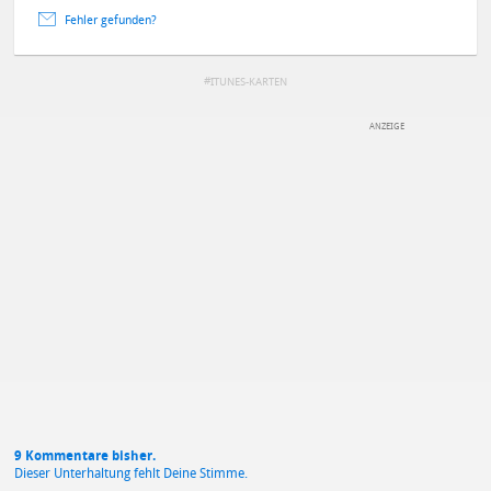
Fehler gefunden?
ITUNES-KARTEN
DEINE ANMERKUNG ZUM ARTIKEL
Mit Absendung stimmst du unseren
Datenschutzbestimmungen
zu
9 Kommentare bisher.
Dieser Unterhaltung fehlt Deine Stimme.