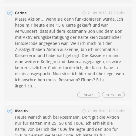
Carina
21.09.2018, 17:20 Uhr
Klasse Aktion… wenn sie denn funktionieren würde. Ich
habe mir heute eine 15 € Karte gekauft und war
verwundert, dass auf dem Rossmann-Bon und dem Bon
mit Aktivierungsbestätigung der Karte kein zusätzlicher
Einlösecode angegeben war. Weil ich mich mit der
Zusatzguthaben-Aktion auskenne, bin ich nochmal zur
Kassiererin und habe nachgefragt. Die Kassiererin und
eine weitere Kollegin sind davon ausgegangen, es wäre
kein zusätzlicher Code erforderlich, die Kasse habe ja
nichts ausgespuckt. Nun sitze ich hier und überlege, wen
ich anschreiben muss. Rossmann? iTunes? Echt
ärgerlich…
MELDEN
ANTWORTEN
iPoditiv
21.09.2018, 19:06 Uhr
Heute war ich auch bei Rossmann. Dort gilt die Aktion
nur für Karten mit 25, 50 und 100€. Ich erhielt die
Karte, von der ich die 100€ freilegte und den Bon für
15€ mit einem weiteren Code. Ich hätte da für