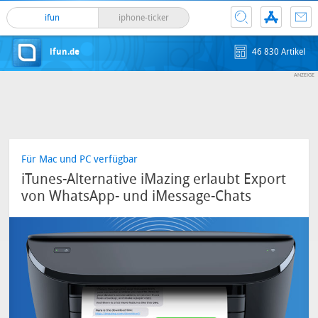
ifun
iphone-ticker
ifun.de
46 830 Artikel
Für Mac und PC verfügbar
iTunes-Alternative iMazing erlaubt Export
von WhatsApp- und iMessage-Chats