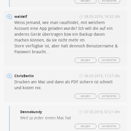
MELDEN
ANTWORTEN
waldelf
06.03.2019, 16:32 Uhr
Weiss jemand, wie man rausfindet, mit welchem
Account eine App geladen wurde? Ich will die auf ein
anderes Gerät übertragen bzw ein Backup davon
machen können, da sie nicht mehr im
Store verfügbar ist, aber halt dennoch Benutzername &
Passwort braucht…
MELDEN
ANTWORTEN
ChrisBerlin
06.03.2019, 17:27 Uhr
Drucken am Mac und dann als PDF sichern ist schnell
und kostet nix.
MELDEN
ANTWORTEN
Dennobundy
07.03.2019, 07:21 Uhr
Weil ja jeder einen Mac hat
MELDEN
ANTWORTEN