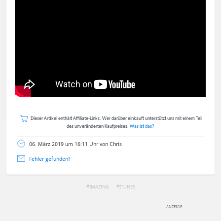
Dieser Artikel enthält Affiliate-Links. Wer darüber einkauft unterstützt uns mit einem Teil
des unveränderten Kaufpreises.
Was ist das?
06. März 2019 um 16:11 Uhr von Chris
Fehler gefunden?
IMAZING
ITUNES
DEINE ANMERKUNG ZUM ARTIKEL