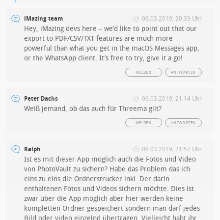
iMazing team
06.03.2019, 20:39 Uhr
Hey, iMazing devs here – we’d like to point out that our
export to PDF/CSV/TXT features are much more
powerful than what you get in the macOS Messages app,
or the WhatsApp client. It’s free to try, give it a go!
MELDEN
ANTWORTEN
Peter Dachs
06.03.2019, 21:14 Uhr
Weiß jemand, ob das auch für Threema gilt?
MELDEN
ANTWORTEN
Ralph
06.03.2019, 21:57 Uhr
Ist es mit dieser App möglich auch die Fotos und Video
von PhotoVault zu sichern? Habe das Problem das ich
eins zu eins die Ordnerstrucker inkl. Der darin
enthaltenen Fotos und Videos sichern möchte. Dies ist
zwar über die App möglich aber hier werden keine
kompletten Ordner gespeichert sondern man darf jedes
Bild oder video einzelnd übertragen. Vielleicht habt ihr