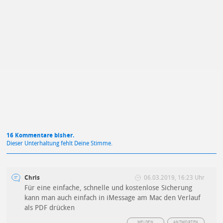
Mit Absendung stimmst du unseren
Datenschutzbestimmungen
zu
16 Kommentare bisher.
Dieser Unterhaltung fehlt Deine Stimme.
Chris
06.03.2019, 16:23 Uhr
Für eine einfache, schnelle und kostenlose Sicherung
kann man auch einfach in iMessage am Mac den Verlauf
als PDF drücken
MELDEN
ANTWORTEN