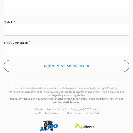
NAME
*
E-MAIL-ADRESSE
*
ifun.de ist das dienstälteste europäische Onlineportal rund um Apples Lifestyle-Produkte.
Wir informieren täglich über Aktuelles und Interessantes aus der Welt rund um iPad, iPod, Mac und
sonstige Dinge, die uns gefallen.
Insgesamt haben wir 46830 Artikel in den vergangenen 9055 Tagen veröffentlicht. Und es
werden täglich mehr.
ifun.de — Love it or leave it · Copyright © 2026 aketo
GmbH ·
Impressum
·
·
Datenschutz
·
Safari-Push