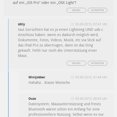
auf ein „iOS Pro“ oder ein „OSX Light“!
MELDEN
ANTWORTEN
zölly
03.09.2015, 07:41 Uhr
laut Gerüchten hat es ja einen Lightning UND usb-c
Anschluss haben. wenn es dadurch möglich wird,
Dokumente, Fotos, Videos, Musik, etc via Stick auf
das iPad Pro zu übertragen, dann ist das Ding
gekauft. Fehlt nur noch die Unterstützung einer
Maus.
MELDEN
ANTWORTEN
Minijobber
03.09.2015, 07:44 Uhr
Hahaha…klasse Wünsche.
Ouzo
03.09.2015, 08:03 Uhr
Dateisystem, Mausunterstützung und freies
Bluetooth wären schon ein Anfang für eine
professionellere Nutzung. Selbst wenn es nur