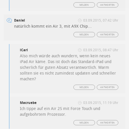
MELDEN
ANTWORTEN
Daniel
03.09.2015, 07:42 Uhr
natürlich kommt ein Air 3, mit A9X Chip…
MELDEN
ANTWORTEN
iCarl
03.09.2015, 08:47 Uhr
Also mich würde auch wundern, wenn kein neues
iPad Air käme. Das ist doch das Standard-iPad und
sicherlich für guten Absatz verantwortlich. Warm
sollten sie es nicht zumindest updaten und schneller
machen?
MELDEN
ANTWORTEN
Macruebe
03.09.2015, 11:19 Uhr
Ich tippe auf ein Air 2S mit Force Touch und
aufgebohrtem Prozessor.
MELDEN
ANTWORTEN