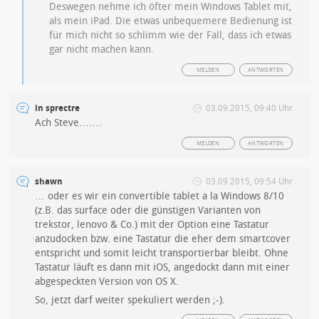
Deswegen nehme ich öfter mein Windows Tablet mit,
als mein iPad. Die etwas unbequemere Bedienung ist
für mich nicht so schlimm wie der Fall, dass ich etwas
gar nicht machen kann.
MELDEN
ANTWORTEN
in sprectre
03.09.2015, 09:40 Uhr
Ach Steve…….
MELDEN
ANTWORTEN
shawn
03.09.2015, 09:54 Uhr
… oder es wir ein convertible tablet a la Windows 8/10
(z.B. das surface oder die günstigen Varianten von
trekstor, lenovo & Co.) mit der Option eine Tastatur
anzudocken bzw. eine Tastatur die eher dem smartcover
entspricht und somit leicht transportierbar bleibt. Ohne
Tastatur läuft es dann mit iOS, angedockt dann mit einer
abgespeckten Version von OS X.
So, jetzt darf weiter spekuliert werden ;-).