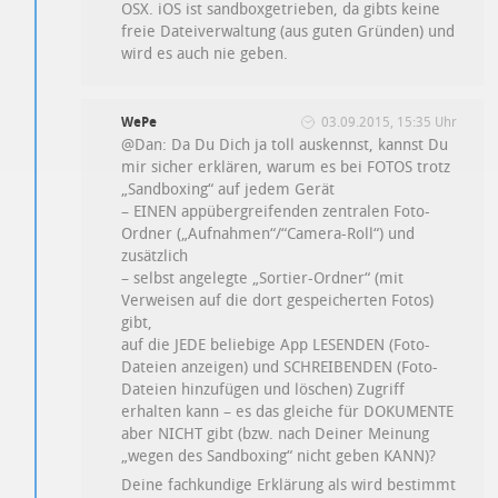
OSX. iOS ist sandboxgetrieben, da gibts keine
freie Dateiverwaltung (aus guten Gründen) und
wird es auch nie geben.
WePe
03.09.2015, 15:35 Uhr
@Dan: Da Du Dich ja toll auskennst, kannst Du
mir sicher erklären, warum es bei FOTOS trotz
„Sandboxing“ auf jedem Gerät
– EINEN appübergreifenden zentralen Foto-
Ordner („Aufnahmen“/“Camera-Roll“) und
zusätzlich
– selbst angelegte „Sortier-Ordner“ (mit
Verweisen auf die dort gespeicherten Fotos)
gibt,
auf die JEDE beliebige App LESENDEN (Foto-
Dateien anzeigen) und SCHREIBENDEN (Foto-
Dateien hinzufügen und löschen) Zugriff
erhalten kann – es das gleiche für DOKUMENTE
aber NICHT gibt (bzw. nach Deiner Meinung
„wegen des Sandboxing“ nicht geben KANN)?
Deine fachkundige Erklärung als wird bestimmt