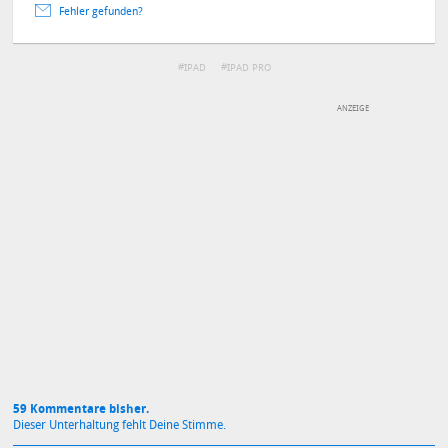
Fehler gefunden?
IPAD
IPAD PRO
DEINE ANMERKUNG ZUM ARTIKEL
Mit Absendung stimmst du unseren
Datenschutzbestimmungen
zu
59 Kommentare bisher.
Dieser Unterhaltung fehlt Deine Stimme.