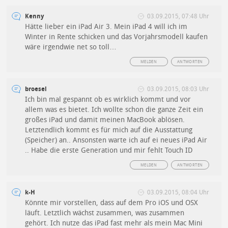
Kenny
03.09.2015, 07:48 Uhr
Hätte lieber ein iPad Air 3. Mein iPad 4 will ich im
Winter in Rente schicken und das Vorjahrsmodell kaufen
wäre irgendwie net so toll…
MELDEN
ANTWORTEN
broesel
03.09.2015, 08:03 Uhr
Ich bin mal gespannt ob es wirklich kommt und vor
allem was es bietet. Ich wollte schon die ganze Zeit ein
großes iPad und damit meinen MacBook ablösen.
Letztendlich kommt es für mich auf die Ausstattung
(Speicher) an.. Ansonsten warte ich auf ei neues iPad Air
.. Habe die erste Generation und mir fehlt Touch ID
MELDEN
ANTWORTEN
k-H
03.09.2015, 08:04 Uhr
Könnte mir vorstellen, dass auf dem Pro iOS und OSX
läuft. Letztlich wächst zusammen, was zusammen
gehört. Ich nutze das iPad fast mehr als mein Mac Mini