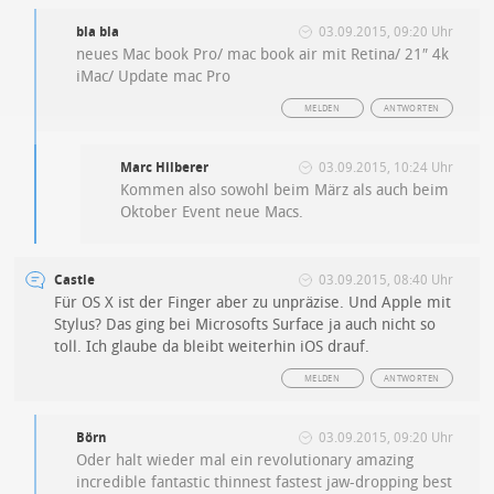
bla bla
03.09.2015, 09:20 Uhr
neues Mac book Pro/ mac book air mit Retina/ 21″ 4k
iMac/ Update mac Pro
MELDEN
ANTWORTEN
Marc Hilberer
03.09.2015, 10:24 Uhr
Kommen also sowohl beim März als auch beim
Oktober Event neue Macs.
Castle
03.09.2015, 08:40 Uhr
Für OS X ist der Finger aber zu unpräzise. Und Apple mit
Stylus? Das ging bei Microsofts Surface ja auch nicht so
toll. Ich glaube da bleibt weiterhin iOS drauf.
MELDEN
ANTWORTEN
Börn
03.09.2015, 09:20 Uhr
Oder halt wieder mal ein revolutionary amazing
incredible fantastic thinnest fastest jaw-dropping best