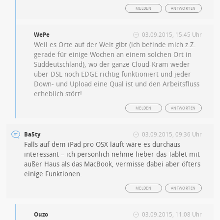
MELDEN
ANTWORTEN
WePe
03.09.2015, 15:45 Uhr
Weil es Orte auf der Welt gibt (ich befinde mich z.Z.
gerade für einige Wochen an einem solchen Ort in
Süddeutschland), wo der ganze Cloud-Kram weder
über DSL noch EDGE richtig funktioniert und jeder
Down- und Upload eine Qual ist und den Arbeitsfluss
erheblich stört!
MELDEN
ANTWORTEN
Ba5ty
03.09.2015, 09:36 Uhr
Falls auf dem iPad pro OSX läuft wäre es durchaus
interessant – ich persönlich nehme lieber das Tablet mit
außer Haus als das MacBook, vermisse dabei aber öfters
einige Funktionen.
MELDEN
ANTWORTEN
Ouzo
03.09.2015, 11:08 Uhr