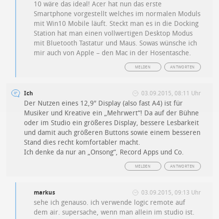
10 wäre das ideal! Acer hat nun das erste
Smartphone vorgestellt welches im normalen Moduls
mit Win10 Mobile läuft. Steckt man es in die Docking
Station hat man einen vollwertigen Desktop Modus
mit Bluetooth Tastatur und Maus. Sowas wünsche ich
mir auch von Apple – den Mac in der Hosentasche.
MELDEN
ANTWORTEN
Ich
03.09.2015, 08:11 Uhr
Der Nutzen eines 12,9″ Display (also fast A4) ist für
Musiker und Kreative ein „Mehrwert“! Da auf der Bühne
oder im Studio ein größeres Display, bessere Lesbarkeit
und damit auch größeren Buttons sowie einem besseren
Stand dies recht komfortabler macht.
Ich denke da nur an „Onsong“, Record Apps und Co.
MELDEN
ANTWORTEN
markus
03.09.2015, 09:13 Uhr
sehe ich genauso. ich verwende logic remote auf
dem air. supersache, wenn man allein im studio ist.