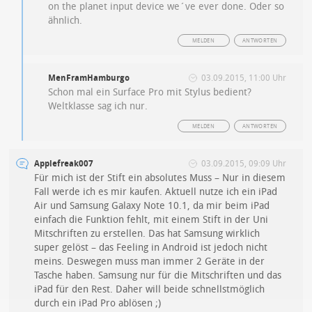
on the planet input device we´ve ever done. Oder so
ähnlich.
MELDEN
ANTWORTEN
MenFramHamburgo
03.09.2015, 11:00 Uhr
Schon mal ein Surface Pro mit Stylus bedient?
Weltklasse sag ich nur.
MELDEN
ANTWORTEN
Applefreak007
03.09.2015, 09:09 Uhr
Für mich ist der Stift ein absolutes Muss – Nur in diesem
Fall werde ich es mir kaufen. Aktuell nutze ich ein iPad
Air und Samsung Galaxy Note 10.1, da mir beim iPad
einfach die Funktion fehlt, mit einem Stift in der Uni
Mitschriften zu erstellen. Das hat Samsung wirklich
super gelöst – das Feeling in Android ist jedoch nicht
meins. Deswegen muss man immer 2 Geräte in der
Tasche haben. Samsung nur für die Mitschriften und das
iPad für den Rest. Daher will beide schnellstmöglich
durch ein iPad Pro ablösen ;)