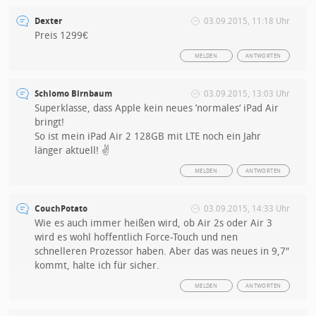
Dexter
03.09.2015, 11:18 Uhr
Preis 1299€
MELDEN
ANTWORTEN
Schlomo Birnbaum
03.09.2015, 13:03 Uhr
Superklasse, dass Apple kein neues ’normales‘ iPad Air
bringt!
So ist mein iPad Air 2 128GB mit LTE noch ein Jahr
länger aktuell! ✌
MELDEN
ANTWORTEN
CouchPotato
03.09.2015, 14:33 Uhr
Wie es auch immer heißen wird, ob Air 2s oder Air 3
wird es wohl hoffentlich Force-Touch und nen
schnelleren Prozessor haben. Aber das was neues in 9,7″
kommt, halte ich für sicher.
MELDEN
ANTWORTEN