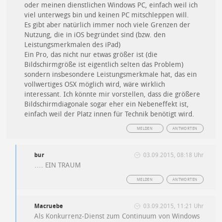
oder meinen dienstlichen Windows PC, einfach weil ich
viel unterwegs bin und keinen PC mitschleppen will.
Es gibt aber natürlich immer noch viele Grenzen der
Nutzung, die in iOS begründet sind (bzw. den
Leistungsmerkmalen des iPad)
Ein Pro, das nicht nur etwas größer ist (die
Bildschirmgröße ist eigentlich selten das Problem)
sondern insbesondere Leistungsmerkmale hat, das ein
vollwertiges OSX möglich wird, wäre wirklich
interessant. Ich könnte mir vorstellen, dass die größere
Bildschirmdiagonale sogar eher ein Nebeneffekt ist,
einfach weil der Platz innen für Technik benötigt wird.
MELDEN
ANTWORTEN
bur
03.09.2015, 08:18 Uhr
…. EIN TRAUM
MELDEN
ANTWORTEN
Macruebe
03.09.2015, 11:21 Uhr
Als Konkurrenz-Dienst zum Continuum von Windows