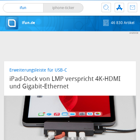
ifun
iphone-ticker
ifun.de
46 830 Artikel
Erweiterungsleiste für USB-C
iPad-Dock von LMP verspricht 4K-HDMI
und Gigabit-Ethernet