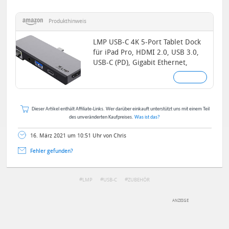
Produkthinweis
LMP USB-C 4K 5-Port Tablet Dock
für iPad Pro, HDMI 2.0, USB 3.0,
USB-C (PD), Gigabit Ethernet,
3,5mm Audio, Space Grey
Dieser Artikel enthält Affiliate-Links. Wer darüber einkauft unterstützt uns mit einem Teil
des unveränderten Kaufpreises.
Was ist das?
16. März 2021 um 10:51 Uhr von Chris
Fehler gefunden?
LMP
USB-C
ZUBEHÖR
DEINE ANMERKUNG ZUM ARTIKEL