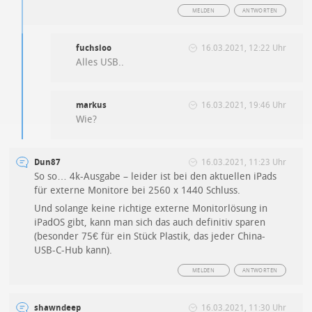
MELDEN
ANTWORTEN
fuchsioo
16.03.2021, 12:22 Uhr
Alles USB..
markus
16.03.2021, 19:46 Uhr
Wie?
Dun87
16.03.2021, 11:23 Uhr
So so… 4k-Ausgabe – leider ist bei den aktuellen iPads
für externe Monitore bei 2560 x 1440 Schluss.
Und solange keine richtige externe Monitorlösung in
iPadOS gibt, kann man sich das auch definitiv sparen
(besonder 75€ für ein Stück Plastik, das jeder China-
USB-C-Hub kann).
MELDEN
ANTWORTEN
shawndeep
16.03.2021, 11:30 Uhr