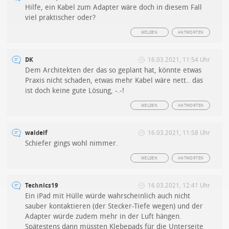
Hilfe, ein Kabel zum Adapter wäre doch in diesem Fall
viel praktischer oder?
MELDEN
ANTWORTEN
DK
16.03.2021, 11:54 Uhr
Dem Architekten der das so geplant hat, könnte etwas
Praxis nicht schaden, etwas mehr Kabel wäre nett.. das
ist doch keine gute Lösung, -.-!
MELDEN
ANTWORTEN
waldelf
16.03.2021, 11:58 Uhr
Schiefer gings wohl nimmer.
MELDEN
ANTWORTEN
Technics19
16.03.2021, 12:41 Uhr
Ein iPad mit Hülle würde wahrscheinlich auch nicht
sauber kontaktieren (der Stecker-Tiefe wegen) und der
Adapter würde zudem mehr in der Luft hängen.
Spätestens dann müssten Klebepads für die Unterseite