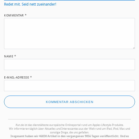
Redet mit. Seid nett zueinander!
KOMMENTAR
*
NAME
*
E-MAIL-ADRESSE
*
ifun.de ist das dienstälteste europäische Onlineportal rund um Apples Lifestyle-Produkte.
Wir informieren täglich über Aktuelles und Interessantes aus der Welt rund um iPad, iPod, Mac und
sonstige Dinge, die uns gefallen.
Insgesamt haben wir 46830 Artikel in den vergangenen 9056 Tagen veröffentlicht. Und es