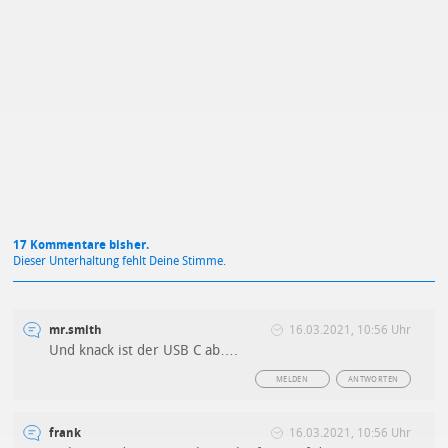
Mit Absendung stimmst du unseren
Datenschutzbestimmungen
zu
17 Kommentare bisher.
Dieser Unterhaltung fehlt Deine Stimme.
mr.smith
16.03.2021, 10:56 Uhr
Und knack ist der USB C ab….
MELDEN
ANTWORTEN
frank
16.03.2021, 10:56 Uhr