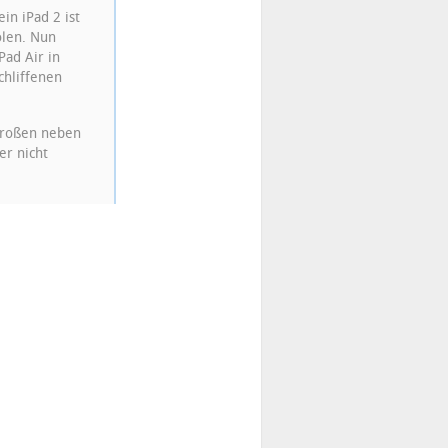
in iPad 2 ist
olen. Nun
Pad Air in
chliffenen
 großen neben
er nicht