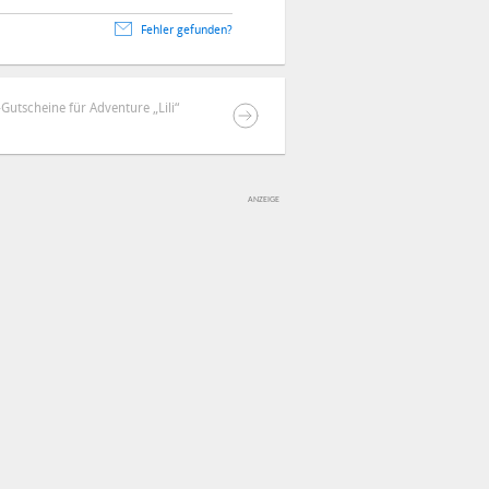
Fehler gefunden?
utscheine für Adventure „Lili“