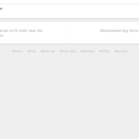
as
Karten nicht mehr über die
Massenweise App Store-G
in
APPLE
IPAD
IPAD AIR
IPAD MINI
KRATZER
KRITIK
ZAHLEN
ren
Datenschutzbestimmungen
zu