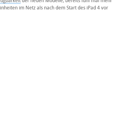
fügbarkeit
der neuen Modelle, bereits fünf mal mehr
Einheiten im Netz als nach dem Start des iPad 4 vor