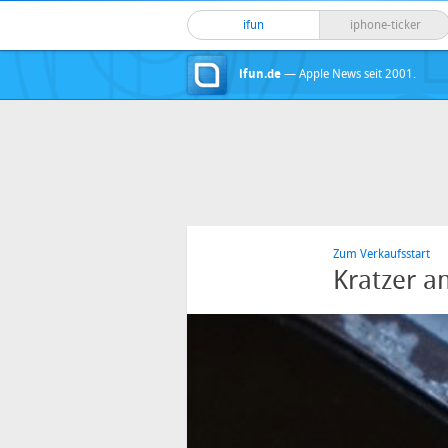
ifun
iphone-ticker
ifun.de
— Apple News seit 2001.
Zum Verkaufsstart
Kratzer a