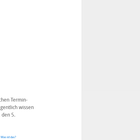
ichen Termin-
gentlich wissen
 den 5.
.
Was ist das?