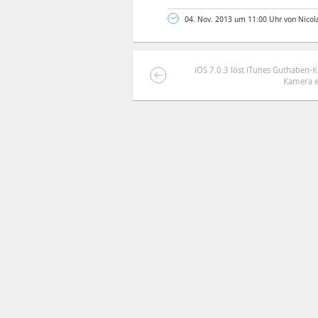
04. Nov. 2013 um 11:00 Uhr von Nicol
iOS 7.0.3 löst iTunes Guthaben-
Kamera e
DEINE ANMERKUNG ZUM ARTIKEL
Mit Absendung stimmst du unse