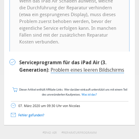
Wenn das iPad Air Schäden aufweist, welche
die Durchführung der Reparatur verhindern
(etwa ein gesprungenes Display), muss dieses
Problem zuerst behoben werden, bevor der
eigentliche Service erfolgen kann. In manchen
Fällen sind mit der zusätzlichen Reparatur
Kosten verbunden.
Serviceprogramm für das iPad Air (3.
Generation)
:
Problem eines leeren Bildschirms
Dieser Artikel enthält Affiliate-Links. Wer darüber einkauft unterstützt uns mit einem Teil
des unveränderten Kaufpreises.
Was ist das?
07. März 2020 um 09:30 Uhr von Nicolas
Fehler gefunden?
IPAD AIR
REPARATURPROGRAMM