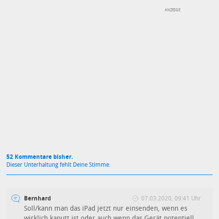
DEINE ANMERKUNG ZUM ARTIKEL
Mit Absendung stimmst du unseren
Datenschutzbestimmungen
zu
52 Kommentare bisher.
Dieser Unterhaltung fehlt Deine Stimme.
Bernhard
07.03.2020, 09:41 Uhr
Soll/kann man das iPad jetzt nur einsenden, wenn es
wirklich kaputt ist oder auch wenn das Gerät potentiell