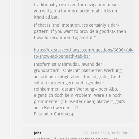
traditionally reserved for navigation means
you will get a lot more accidental clicks on
[that] ad bar.
If that is [the] intention, it’s certainly a dark
pattern. If you want to provide a good UX then
I would recommend against it.“
–
https://ux.stackexchange.com/questions/68064/ok-
to-show-iad-beneath-tab-bar
Insofern ist Mahmuds Einwand der
grundsätzlich „schlecht“ platzierten Werbung
an sich berechtigt, aber: ifun ist gratis, Geld
sollte trotzdem gern und irgendwie
reinkommen, darum Werbung – oder Abo,
eigentlich doch kein Problem. Wäre sie noch
prominenter (z.B. weiter oben) platziert, gäb’s
auch Beschwerden…?!
Pest oder Corona ;-p
Jobs
09.03.2020, 09:39 Uhr