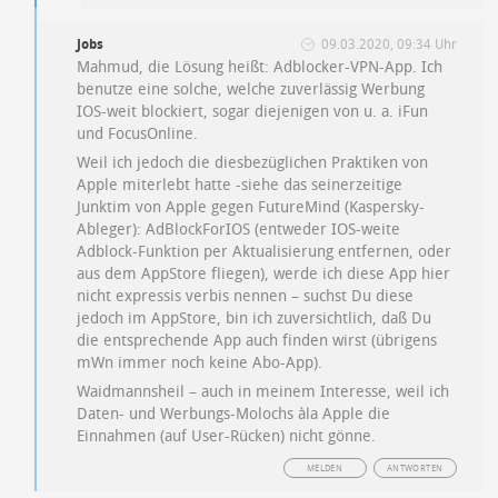
Jobs
09.03.2020, 09:34 Uhr
Mahmud, die Lösung heißt: Adblocker-VPN-App. Ich
benutze eine solche, welche zuverlässig Werbung
IOS-weit blockiert, sogar diejenigen von u. a. iFun
und FocusOnline.
Weil ich jedoch die diesbezüglichen Praktiken von
Apple miterlebt hatte -siehe das seinerzeitige
Junktim von Apple gegen FutureMind (Kaspersky-
Ableger): AdBlockForIOS (entweder IOS-weite
Adblock-Funktion per Aktualisierung entfernen, oder
aus dem AppStore fliegen), werde ich diese App hier
nicht expressis verbis nennen – suchst Du diese
jedoch im AppStore, bin ich zuversichtlich, daß Du
die entsprechende App auch finden wirst (übrigens
mWn immer noch keine Abo-App).
Waidmannsheil – auch in meinem Interesse, weil ich
Daten- und Werbungs-Molochs àla Apple die
Einnahmen (auf User-Rücken) nicht gönne.
MELDEN
ANTWORTEN