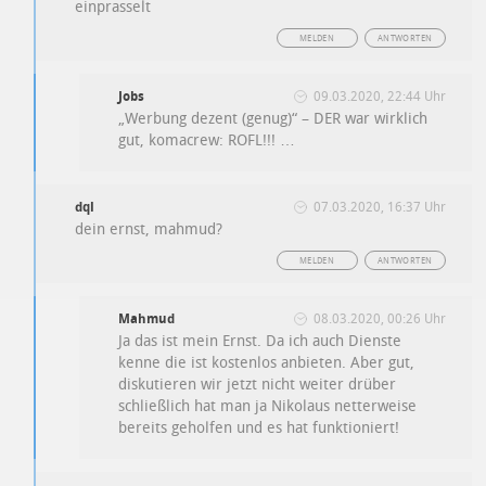
einprasselt
MELDEN
ANTWORTEN
Jobs
09.03.2020, 22:44 Uhr
„Werbung dezent (genug)“ – DER war wirklich
gut, komacrew: ROFL!!! …
dql
07.03.2020, 16:37 Uhr
dein ernst, mahmud?
MELDEN
ANTWORTEN
Mahmud
08.03.2020, 00:26 Uhr
Ja das ist mein Ernst. Da ich auch Dienste
kenne die ist kostenlos anbieten. Aber gut,
diskutieren wir jetzt nicht weiter drüber
schließlich hat man ja Nikolaus netterweise
bereits geholfen und es hat funktioniert!