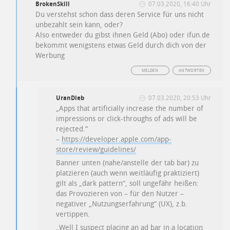
BrokenSkill
07.03.2020, 16:40 Uhr
Du verstehst schon dass deren Service für uns nicht
unbezahlt sein kann, oder?
Also entweder du gibst ihnen Geld (Abo) oder ifun.de
bekommt wenigstens etwas Geld durch dich von der
Werbung
MELDEN
ANTWORTEN
UranDieb
07.03.2020, 20:53 Uhr
„Apps that artificially increase the number of
impressions or click-throughs of ads will be
rejected.“
–
https://developer.apple.com/app-
store/review/guidelines/
Banner unten (nahe/anstelle der tab bar) zu
platzieren (auch wenn weitläufig praktiziert)
gilt als „dark pattern“, soll ungefähr heißen:
das Provozieren von – für den Nutzer –
negativer „Nutzungserfahrung“ (UX), z.b.
vertippen.
„Well I suspect placing an ad bar in a location