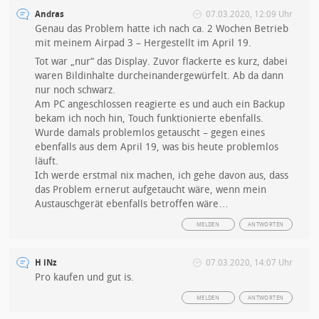
Andras
07.03.2020, 12:09 Uhr
Genau das Problem hatte ich nach ca. 2 Wochen Betrieb
mit meinem Airpad 3 – Hergestellt im April 19.
Tot war „nur“ das Display. Zuvor flackerte es kurz, dabei
waren Bildinhalte durcheinandergewürfelt. Ab da dann
nur noch schwarz.
Am PC angeschlossen reagierte es und auch ein Backup
bekam ich noch hin, Touch funktionierte ebenfalls.
Wurde damals problemlos getauscht – gegen eines
ebenfalls aus dem April 19, was bis heute problemlos
läuft.
Ich werde erstmal nix machen, ich gehe davon aus, dass
das Problem ernerut aufgetaucht wäre, wenn mein
Austauschgerät ebenfalls betroffen wäre…
MELDEN
ANTWORTEN
H iNz
07.03.2020, 14:07 Uhr
Pro kaufen und gut is.
MELDEN
ANTWORTEN