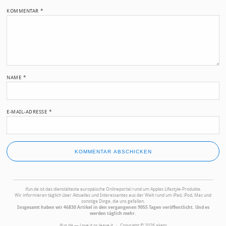
KOMMENTAR
*
NAME
*
E-MAIL-ADRESSE
*
ifun.de ist das dienstälteste europäische Onlineportal rund um Apples Lifestyle-Produkte.
Wir informieren täglich über Aktuelles und Interessantes aus der Welt rund um iPad, iPod, Mac und
sonstige Dinge, die uns gefallen.
Insgesamt haben wir 46830 Artikel in den vergangenen 9055 Tagen veröffentlicht. Und es
werden täglich mehr.
ifun.de — Love it or leave it · Copyright © 2026 aketo