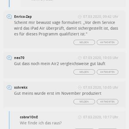
Enrico-Zap
07.03.2020, 09:42 Uhr
Scheint mir bewusst vage formuliert: „Vor dem Service
wird das iPad Air überprüft, damit sichergestellt ist, dass
es für dieses Programm qualifiziert ist.“
MELDEN
ANTWORTEN
neo70
07.03.2020, 10:03 Uhr
Gut dass noch mein Air2 vergleichsweise gut läuft
MELDEN
ANTWORTEN
xshrekx
07.03.2020, 10:05 Uhr
Gut meins wurde erst im November produziert
MELDEN
ANTWORTEN
cobra1OnE
07.03.2020, 10:17 Uhr
Wie finde ich das raus?