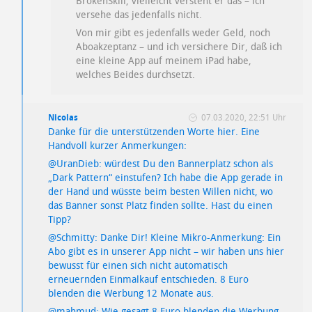
BrokenSkill, vielleicht versteht er das – ich
versehe das jedenfalls nicht.
Von mir gibt es jedenfalls weder Geld, noch
Aboakzeptanz – und ich versichere Dir, daß ich
eine kleine App auf meinem iPad habe,
welches Beides durchsetzt.
Nicolas
07.03.2020, 22:51 Uhr
Danke für die unterstützenden Worte hier. Eine
Handvoll kurzer Anmerkungen:
@UranDieb: würdest Du den Bannerplatz schon als
„Dark Pattern“ einstufen? Ich habe die App gerade in
der Hand und wüsste beim besten Willen nicht, wo
das Banner sonst Platz finden sollte. Hast du einen
Tipp?
@Schmitty: Danke Dir! Kleine Mikro-Anmerkung: Ein
Abo gibt es in unserer App nicht – wir haben uns hier
bewusst für einen sich nicht automatisch
erneuernden Einmalkauf entschieden. 8 Euro
blenden die Werbung 12 Monate aus.
@mahmud: Wie gesagt 8 Euro blenden die Werbung