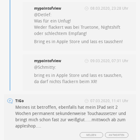
mypointofview
08.03.2020, 23:28 Uhr
@Detlef:
Was für ein Unfug!
Weder flackert was bei Truetone, Nightshift
oder schlechtem Empfang!
Bring es in Apple Store und lass es tauschen!
mypointofview
09.03.2020, 07:31 Uhr
@Schmitty:
bring es in Apple Store und lass es tauschen,
da darf nichts flackern beim XR!
TiGo
07.03.2020, 11:41 Uhr
Meines ist betroffen, ebenfalls hat mein IPad seit 2
Wochen permanent sekundenweise Touchaussetzer und
bringt mich schon fast zur weißglut…..mittwoch ab zum
appleshop….
MELDEN
ANTWORTEN