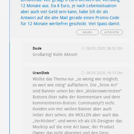
12 Monate aus. Da 8 Euro, je nach Lebenssituation
aber auch viel Geld sein kann, habe Ich dir als
Antwort auf die alte Mail gerade einen Promo-Code
für 12 Monate werbefrei geschickt. Viel Spass damit.
MELDEN
ANTWORTEN
Dude
08.03.2020, 08:52 Uhr
Großartig! Kolle Aktion!
UranDieb
08.03.2020, 18:13 Uhr
Wollte das Thema nur „so wenig wie möglich,
so weit wie nötig“ auffächern. Die „feine Art“
sind Banner unten bei den „klickenswertesten“
Buttons (hier nahe der Kommentare und dem
kommentieren-Button: Community!!) nicht.
Kunden von mir wollen Banner aber auch
lieber dort sehen; die WOLLEN aber auch das
„Verklicken“, und wenn ich als UX-Designer das
MockUp auf die eine Art baue, der Product
Owner das nicht absegnet und den Devs