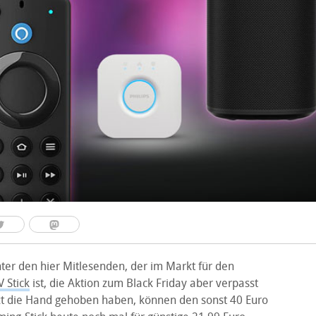
er den hier Mitlesenden, der im Markt für den
V Stick
ist, die Aktion zum Black Friday aber verpasst
etzt die Hand gehoben haben, können den sonst 40 Euro