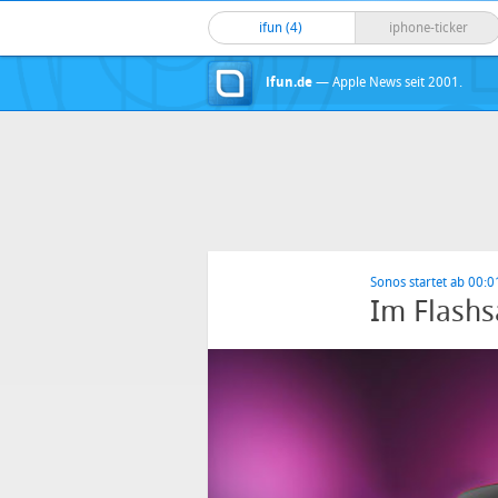
ifun (4)
iphone-ticker
ifun.de
— Apple News seit 2001.
Sonos startet ab 00:0
Im Flashs