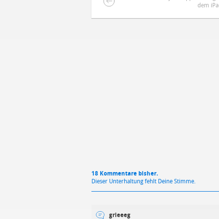
dem iPa
DEINE ANMERKUNG ZUM ARTIKEL
Mit Absendung stimmst du unse
18 Kommentare bisher.
Dieser Unterhaltung fehlt Deine Stimme.
grieeeg