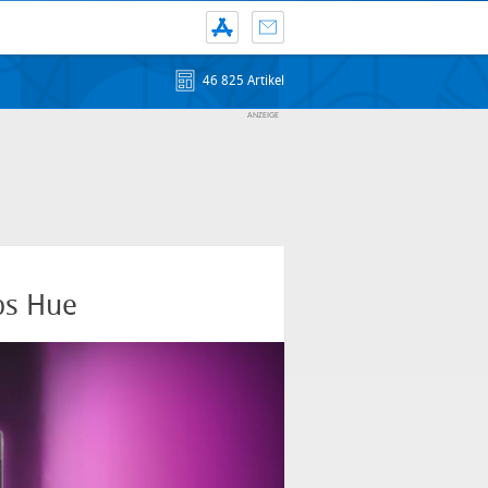
46 825 Artikel
ips Hue