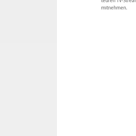
teuren TV-Strea
mitnehmen.