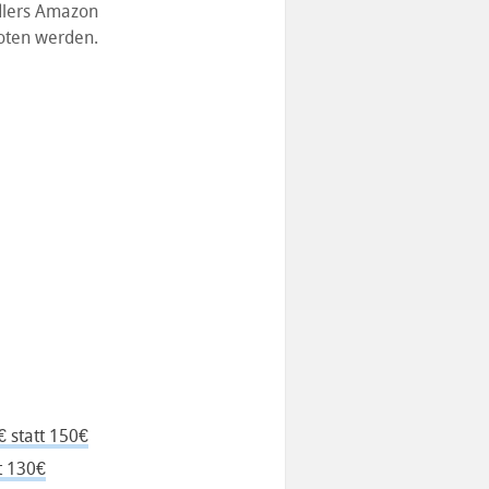
dlers Amazon
boten werden.
 statt 150€
t 130€