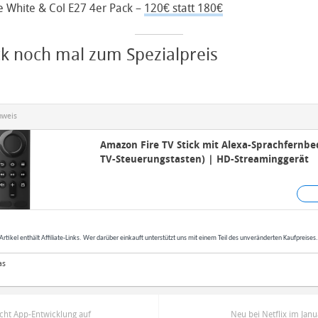
 White & Col E27 4er Pack –
120€ statt 180€
ick noch mal zum Spezialpreis
nweis
Amazon Fire TV Stick mit Alexa-Sprachfernbe
TV-Steuerungstasten) | HD-Streaminggerät
Artikel enthält Affiliate-Links. Wer darüber einkauft unterstützt uns mit einem Teil des unveränderten Kaufpreises
as
icht App-Entwicklung auf
Neu bei Netflix im Janu