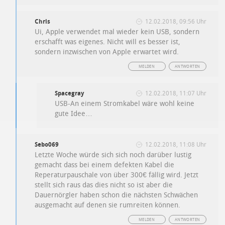
Chris
12.02.2018, 09:56 Uhr
Ui, Apple verwendet mal wieder kein USB, sondern
erschafft was eigenes. Nicht will es besser ist,
sondern inzwischen von Apple erwartet wird.
MELDEN
ANTWORTEN
Spacegray
12.02.2018, 11:07 Uhr
USB-An einem Stromkabel wäre wohl keine
gute Idee…
Sebo069
12.02.2018, 11:08 Uhr
Letzte Woche würde sich sich noch darüber lustig
gemacht dass bei einem defekten Kabel die
Reperaturpauschale von über 300€ fällig wird. Jetzt
stellt sich raus das dies nicht so ist aber die
Dauernörgler haben schon die nächsten Schwächen
ausgemacht auf denen sie rumreiten können.
MELDEN
ANTWORTEN