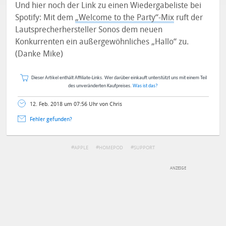
Und hier noch der Link zu einen Wiedergabeliste bei
Spotify: Mit dem
„Welcome to the Party“-Mix
ruft der
Lautsprecherhersteller Sonos dem neuen
Konkurrenten ein außergewöhnliches „Hallo“ zu.
(Danke Mike)
Dieser Artikel enthält Affiliate-Links. Wer darüber einkauft unterstützt uns mit einem Teil
des unveränderten Kaufpreises.
Was ist das?
12. Feb. 2018 um 07:56 Uhr von Chris
Fehler gefunden?
APPLE
HOMEPOD
SUPPORT
DEINE ANMERKUNG ZUM ARTIKEL