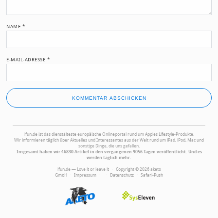
NAME
*
E-MAIL-ADRESSE
*
ifun.de ist das dienstälteste europäische Onlineportal rund um Apples Lifestyle-Produkte.
Wir informieren täglich über Aktuelles und Interessantes aus der Welt rund um iPad, iPod, Mac und
sonstige Dinge, die uns gefallen.
Insgesamt haben wir 46830 Artikel in den vergangenen 9056 Tagen veröffentlicht. Und es
werden täglich mehr.
ifun.de — Love it or leave it · Copyright © 2026 aketo
GmbH ·
Impressum
·
·
Datenschutz
·
Safari-Push