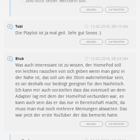
…und nicht selber wechseln soll.
MELDEN
ANTWORTEN
Tobi
12.02.2018, 08:13 Uhr
Die Playlist ist ja mal geil. Sehr gut Sonos :)
MELDEN
ANTWORTEN
Blub
12.02.2018, 08:24 Uhr
Was auch interessant ist zu wissen, der HomePod soll
ein leichtes rauschen von sich geben wenn man ganz in
der Nähe ist, das soll um die 30cm wahrnehmbar sein,
es sei deshalb nur bedingt geeignet für den Nachttisch.
Ich kann mir auch vorstellen dass das eventuell an dem
Adapter lag mit dem der HomePod verbunden war, es
kann auch sein das er das nur in Bereitschaft macht, da
muss man mal noch mehrere Meinungen abwarten. Das
war jetzt der erste YouTuber der das bemerkt hatte.
MELDEN
ANTWORTEN