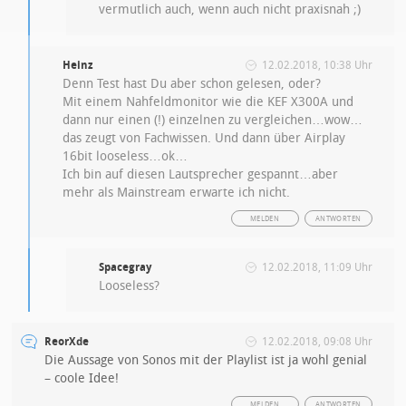
vermutlich auch, wenn auch nicht praxisnah ;)
Heinz
12.02.2018, 10:38 Uhr
Denn Test hast Du aber schon gelesen, oder?
Mit einem Nahfeldmonitor wie die KEF X300A und
dann nur einen (!) einzelnen zu vergleichen…wow…
das zeugt von Fachwissen. Und dann über Airplay
16bit looseless…ok…
Ich bin auf diesen Lautsprecher gespannt…aber
mehr als Mainstream erwarte ich nicht.
MELDEN
ANTWORTEN
Spacegray
12.02.2018, 11:09 Uhr
Looseless?
ReorXde
12.02.2018, 09:08 Uhr
Die Aussage von Sonos mit der Playlist ist ja wohl genial
– coole Idee!
MELDEN
ANTWORTEN