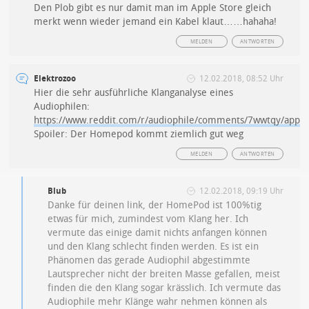
Den Plob gibt es nur damit man im Apple Store gleich
merkt wenn wieder jemand ein Kabel klaut……hahaha!
MELDEN
ANTWORTEN
Elektrozoo
12.02.2018, 08:52 Uhr
Hier die sehr ausführliche Klanganalyse eines
Audiophilen:
https://www.reddit.com/r/audiophile/comments/7wwtqy/apple
Spoiler: Der Homepod kommt ziemlich gut weg
MELDEN
ANTWORTEN
Blub
12.02.2018, 09:19 Uhr
Danke für deinen link, der HomePod ist 100%tig
etwas für mich, zumindest vom Klang her. Ich
vermute das einige damit nichts anfangen können
und den Klang schlecht finden werden. Es ist ein
Phänomen das gerade Audiophil abgestimmte
Lautsprecher nicht der breiten Masse gefallen, meist
finden die den Klang sogar krässlich. Ich vermute das
Audiophile mehr Klänge wahr nehmen können als