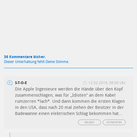
Mit Absendung stimmst du unseren
Datenschutzbestimmungen
zu
36 Kommentare bisher.
Dieser Unterhaltung fehlt Deine Stimme.
S-T-O-E
12.02.2018, 08:00 Uhr
Die Apple Ingenieure werden die Hände über den Kopf
zusammenschlagen, was für „Idioten“ an dem Kabel
rumzerren *lach*. Und dann kommen die ersten Klagen
in den USA, dass nach 20 mal ziehen der Besitzer in der
Badewanne einen elektrischen Schlag bekommen hat…
MELDEN
ANTWORTEN