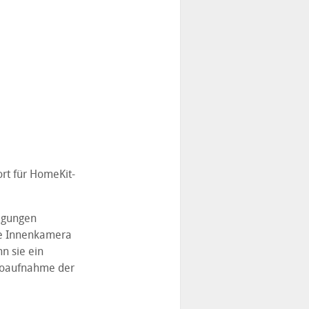
rt für HomeKit-
egungen
ie Innenkamera
n sie ein
deoaufnahme der