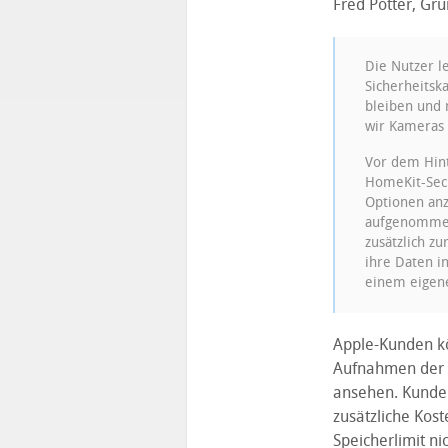
Fred Potter, Gr
Die Nutzer l
Sicherheitska
bleiben und 
wir Kameras 
Vor dem Hint
HomeKit-Secu
Optionen an
aufgenommene
zusätzlich z
ihre Daten i
einem eigene
Apple-Kunden kö
Aufnahmen der l
ansehen. Kunde
zusätzliche Kost
Speicherlimit nic