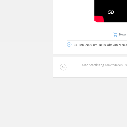
Dieser 
25. Feb. 2020 um 10:20 Uhr von Nicol
Mac Startklang reaktivieren: 
DEINE ANMERKUNG ZUM ARTIKEL
Mit Absendung stimmst du unse