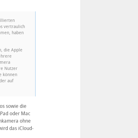
llierten
s vertraulich
ehmen, haben
, die Apple
ehrere
amera
re Nutzer
ie können
der auf
os sowie die
iPad oder Mac
enkamera ohne
wird das iCloud-