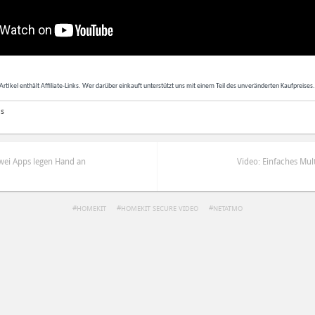
Artikel enthält Affiliate-Links. Wer darüber einkauft unterstützt uns mit einem Teil des unveränderten Kaufpreises
as
Zwei Apps legen Hand an
Video: Einfaches Mul
HOMEKIT
HOMEKIT SECURE VIDEO
NETATMO
ren
Datenschutzbestimmungen
zu