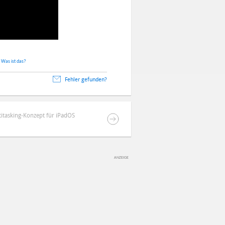
.
Was ist das?
Fehler gefunden?
titasking-Konzept für iPadOS