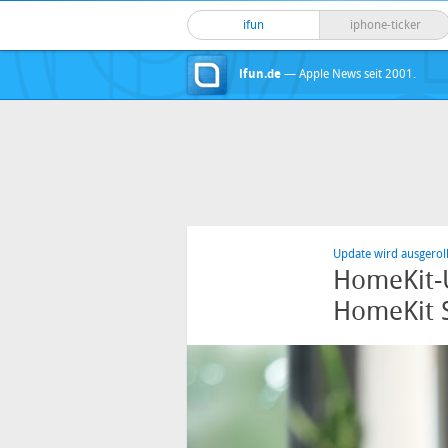
ifun
iphone-ticker
ifun.de
— Apple News seit 2001.
Update wird ausgeroll
HomeKit-U
HomeKit 