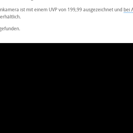
nkamera ist mit einem UVP von 199,99 ausgezeichnet und
bei 
erhältlich.
gefunden.