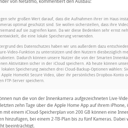
ünder von Netatmo, kommentiert den Ausbau:
egen sehr großen Wert darauf, dass die Aufnahmen ihrer im Haus insta
meras optimal geschützt sind. Sie wollen sicherstellen, dass ihre Video
niemand auf sie zugreifen kann. Da wir diese Bedenken sehr ernst n
entwickelt, die eine lokale Speicherung verwenden.
ergrund des Datenschutzes haben wir uns außerdem dazu entschieden
re-Video-Funktion zu unterstützen und den Nutzern diesbezüglich m
zubieten. Dadurch können unsere Nutzer die von der Smarten Innenk
n Aktivitäten sicher in der iCloud speichern. Ab heute können unse
ur lokalen Speicherung zwischen drei Cloud-Backup-Optionen wählen: S
n Apple HomeKit Secure Video, über ihr persönliches Dropbox-Konto o
n FTP-Server speichern.
nnen nun die von der Innenkamera aufgezeichneten Live-Vide
etzten zehn Tage über die Apple Home App auf ihrem iPhone, 
n mit einem iCloud-Speicherplan von 200 GB können eine Inn
en hinzufügen, bei einem 2-TB-Plan bis zu fünf Kameras. Dabei 
ht beeinträchtigt.