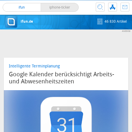
ifun
iphone-ticker
ifun.de
46 830 Artikel
Intelligente Terminplanung
Google Kalender berücksichtigt Arbeits-
und Abwesenheitszeiten