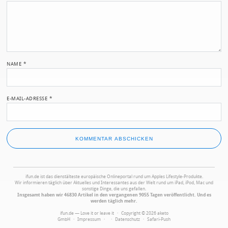
NAME
*
E-MAIL-ADRESSE
*
ifun.de ist das dienstälteste europäische Onlineportal rund um Apples Lifestyle-Produkte.
Wir informieren täglich über Aktuelles und Interessantes aus der Welt rund um iPad, iPod, Mac und
sonstige Dinge, die uns gefallen.
Insgesamt haben wir 46830 Artikel in den vergangenen 9055 Tagen veröffentlicht. Und es
werden täglich mehr.
ifun.de — Love it or leave it · Copyright © 2026 aketo
GmbH ·
Impressum
·
·
Datenschutz
·
Safari-Push