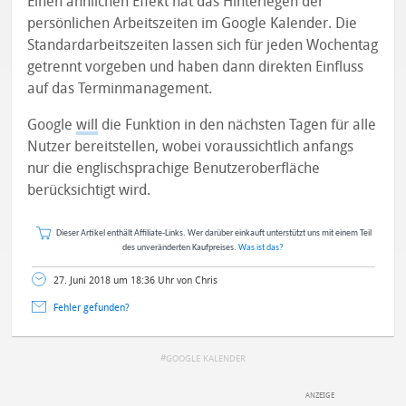
Einen ähnlichen Effekt hat das Hinterlegen der
persönlichen Arbeitszeiten im Google Kalender. Die
Standardarbeitszeiten lassen sich für jeden Wochentag
getrennt vorgeben und haben dann direkten Einfluss
auf das Terminmanagement.
Google
will
die Funktion in den nächsten Tagen für alle
Nutzer bereitstellen, wobei voraussichtlich anfangs
nur die englischsprachige Benutzeroberfläche
berücksichtigt wird.
Dieser Artikel enthält Affiliate-Links. Wer darüber einkauft unterstützt uns mit einem Teil
des unveränderten Kaufpreises.
Was ist das?
27. Juni 2018 um 18:36 Uhr von Chris
Fehler gefunden?
GOOGLE KALENDER
DEINE ANMERKUNG ZUM ARTIKEL