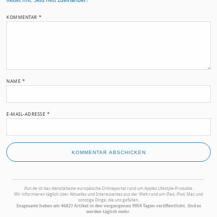
Redet mit. Seid nett zueinander!
KOMMENTAR
*
NAME
*
E-MAIL-ADRESSE
*
ifun.de ist das dienstälteste europäische Onlineportal rund um Apples Lifestyle-Produkte.
Wir informieren täglich über Aktuelles und Interessantes aus der Welt rund um iPad, iPod, Mac und
sonstige Dinge, die uns gefallen.
Insgesamt haben wir 46827 Artikel in den vergangenen 9054 Tagen veröffentlicht. Und es
werden täglich mehr.