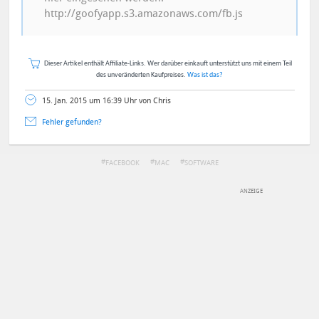
http://goofyapp.s3.amazonaws.com/fb.js
Dieser Artikel enthält Affiliate-Links. Wer darüber einkauft unterstützt uns mit einem Teil
des unveränderten Kaufpreises.
Was ist das?
15. Jan. 2015 um 16:39 Uhr von Chris
Fehler gefunden?
FACEBOOK
MAC
SOFTWARE
DEINE ANMERKUNG ZUM ARTIKEL
Mit Absendung stimmst du unseren
Datenschutzbestimmungen
zu