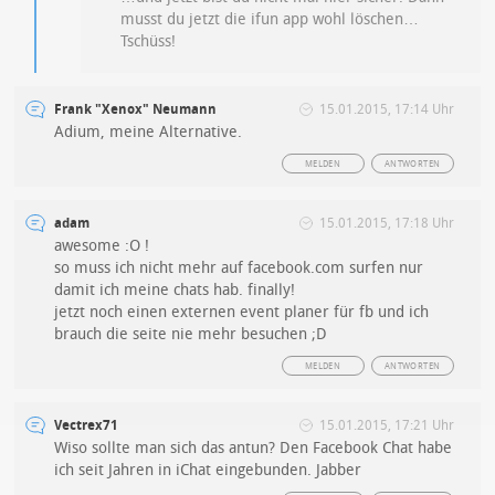
musst du jetzt die ifun app wohl löschen…
Tschüss!
Frank "Xenox" Neumann
15.01.2015, 17:14 Uhr
Adium, meine Alternative.
MELDEN
ANTWORTEN
adam
15.01.2015, 17:18 Uhr
awesome :O !
so muss ich nicht mehr auf facebook.com surfen nur
damit ich meine chats hab. finally!
jetzt noch einen externen event planer für fb und ich
brauch die seite nie mehr besuchen ;D
MELDEN
ANTWORTEN
Vectrex71
15.01.2015, 17:21 Uhr
Wiso sollte man sich das antun? Den Facebook Chat habe
ich seit Jahren in iChat eingebunden. Jabber