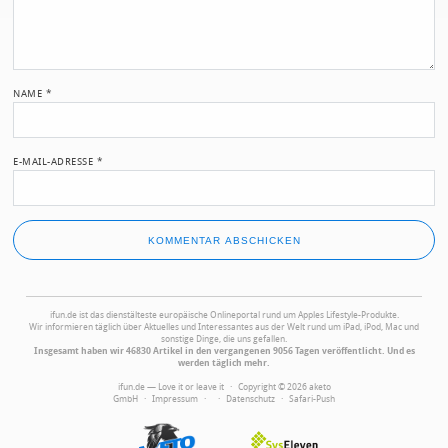
NAME
*
E-MAIL-ADRESSE
*
ifun.de ist das dienstälteste europäische Onlineportal rund um Apples Lifestyle-Produkte.
Wir informieren täglich über Aktuelles und Interessantes aus der Welt rund um iPad, iPod, Mac und
sonstige Dinge, die uns gefallen.
Insgesamt haben wir 46830 Artikel in den vergangenen 9056 Tagen veröffentlicht. Und es
werden täglich mehr.
ifun.de — Love it or leave it · Copyright © 2026 aketo
GmbH ·
Impressum
·
·
Datenschutz
·
Safari-Push