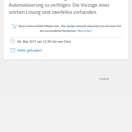
Automatisierung zu verfolgen. Die Vorzüge einer
solchen Lösung sind zweifellos vorhanden.
Dieser Artikel enthält Affiliate-Links. Wer darüber einkauft unterstützt uns mit einem Teil
des unveränderten Kaufpreises.
Was ist das?
04. Mai 2017 um 12:39 Uhr von Chris
Fehler gefunden?
DEINE ANMERKUNG ZUM ARTIKEL
Mit Absendung stimmst du unseren
Datenschutzbestimmungen
zu