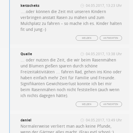
kerzscheks
04.05.2017, 13:23 Uhr
….oder können die Zeit mit unseren Kindern
verbringen anstatt Rasen zu mähen und zum
Mulchplatz zu fahren – so mache ich es. Kinder halten
fit und jung:-)
MELDEN
ANTWORTEN
Qualle
04.05.2017, 13:38 Uhr
… oder nutzen die Zeit, die wir beim Rasenmähen
und Blumen gießen sparen durch schöne
Freizeitaktivitäten … fahren Rad, gehen ins Kino oder
haben einfach mehr Zeit für Familie und Freunde.
Signifikanten Gewichtsverlust konnte ich bei mir
beim Rasenmähen noch nicht feststellen (auch wenn
ich nichts dagegen hätte).
MELDEN
ANTWORTEN
daniel
04.05.2017, 13:49 Uhr
Normalerweise verliert man auch keine Pfunde,
wenn der Gärtner alles macht. (Frau evtl schon) ;)