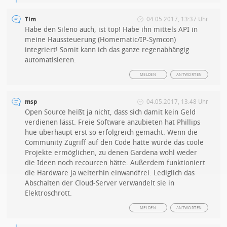
Tim
04.05.2017, 13:37 Uhr
Habe den Sileno auch, ist top! Habe ihn mittels API in
meine Haussteuerung (Homematic/IP-Symcon)
integriert! Somit kann ich das ganze regenabhängig
automatisieren.
MELDEN
ANTWORTEN
msp
04.05.2017, 13:48 Uhr
Open Source heißt ja nicht, dass sich damit kein Geld
verdienen lässt. Freie Software anzubieten hat Phillips
hue überhaupt erst so erfolgreich gemacht. Wenn die
Community Zugriff auf den Code hätte würde das coole
Projekte ermöglichen, zu denen Gardena wohl weder
die Ideen noch recourcen hätte. Außerdem funktioniert
die Hardware ja weiterhin einwandfrei. Lediglich das
Abschalten der Cloud-Server verwandelt sie in
Elektroschrott.
MELDEN
ANTWORTEN