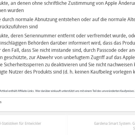
ukte, an denen ohne schriftliche Zustimmung von Apple Änder
en wurden
e durch normale Abnutzung entstehen oder auf die normale Alt
rückzuführen sind
kte, deren Seriennummer entfernt oder verfremdet wurde, oder
inschlägigen Behörden darüber informiert wird, dass das Produ
 den Fall, dass Sie nicht imstande sind, durch Passcode oder a
geschützte, zur Abwehr von unbefugtem Zugriff auf das Apple
 Sicherheitssperren zu deaktivieren und Sie nicht nachweisen 
igte Nutzer des Produkts sind (d. h. keinen Kaufbeleg vorlegen 
Artikel enthält Affiliate-Links. Wer darüber einkauft unterstützt uns mit einem Teil des unveränderten Kaufpreises
s
tatistiken für Entwickler
Gardena Smart System: Ga