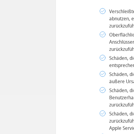
Verschleißte
abnutzen, e
zurückzufü
Oberflächli
Anschlüssen
zurückzufü
Schäden, di
entspreche
Schäden, d
äußere Urs
Schäden, d
Benutzerhan
zurückzufüh
Schäden, di
zurückzufüh
Apple Servi