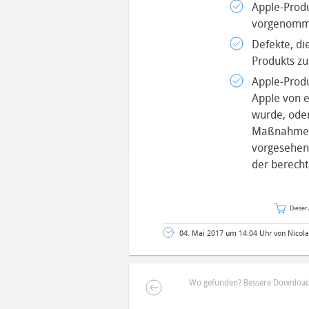
Apple-Prod
vorgenomm
Defekte, di
Produkts zu
Apple-Produ
Apple von e
wurde, oder
Maßnahmen 
vorgesehene
der berecht
Dieser 
04. Mai 2017 um 14:04 Uhr von Nicola
Wo gefunden? Bessere Download-S
DEINE ANMERKUNG ZUM ARTIKEL