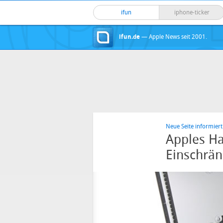
ifun
iphone-ticker
ifun.de
— Apple News seit 2001.
Neue Seite informiert
Apples Ha
Einschrä