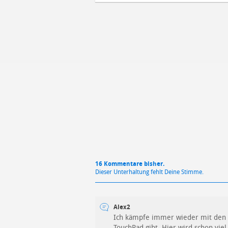
Mit Absendung stimmst du unse
16 Kommentare bisher.
Dieser Unterhaltung fehlt Deine Stimme.
Alex2
Ich kämpfe immer wieder mit den V
TouchPad gibt. Hier wird schon vie