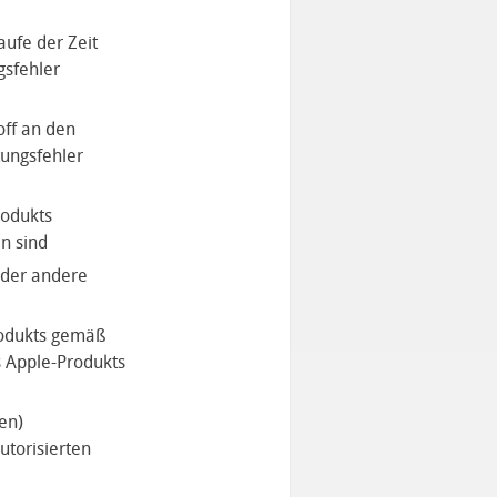
aufe der Zeit
gsfehler
off an den
tungsfehler
rodukts
n sind
oder andere
rodukts gemäß
s Apple-Produkts
en)
utorisierten