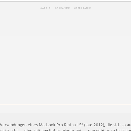
APPLE
GARANTIE
REPARATUR
ren
Datenschutzbestimmungen
zu
erwindungen eines Macbook Pro Retina 15″ (late 2012), die sich so 
l getauscht … eine zeitlang lief es wieder gut … nun geht es so langsa