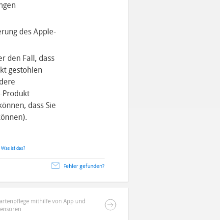
ungen
erung des Apple-
 den Fall, dass
kt gestohlen
ndere
-Produkt
können, dass Sie
können).
.
Was ist das?
Fehler gefunden?
rtenpflege mithilfe von App und
Sensoren