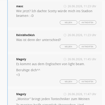
masc
26.06.2026, 11:23 Uhr
Wie jetzt? Ich dachte Scotty würde mich ins Stadion
beamen :-D
MELDEN
ANTWORTEN
R4inb0wD4sh
26.06.2026, 11:23 Uhr
Was ist denn der unterschied?
MELDEN
ANTWORTEN
Magoly
26.06.2026, 11:45 Uhr
Es kommt aus dem Englischen von light beam.
Beruhige dich^^
<3
MELDEN
ANTWORTEN
Magoly
26.06.2026, 11:47 Uhr
„Monitor“ bringt jeden Tontechniker zum Weinen