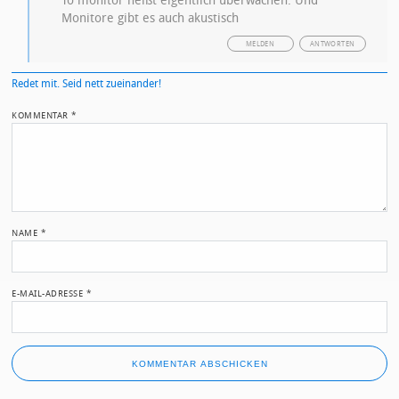
To monitor heißt eigentlich überwachen. Und
Monitore gibt es auch akustisch
MELDEN
ANTWORTEN
Redet mit. Seid nett zueinander!
KOMMENTAR
*
NAME
*
E-MAIL-ADRESSE
*