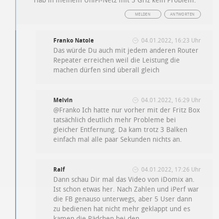
Hab in meinem UniFi-Netz mit 5 GHz kein Problem.
MELDEN
ANTWORTEN
Franko Natole
04.01.2022, 16:23 Uhr
Das würde Du auch mit jedem anderen Router
Repeater erreichen weil die Leistung die
machen dürfen sind überall gleich
Melvin
04.01.2022, 16:29 Uhr
@Franko Ich hatte nur vorher mit der Fritz Box
tatsächlich deutlich mehr Probleme bei
gleicher Entfernung. Da kam trotz 3 Balken
einfach mal alle paar Sekunden nichts an.
Ralf
04.01.2022, 17:26 Uhr
Dann schau Dir mal das Video von iDomix an.
Ist schon etwas her. Nach Zahlen und iPerf war
die FB genauso unterwegs, aber 5 User dann
zu bedienen hat nicht mehr geklappt und es
kamen die Rädchen bei den