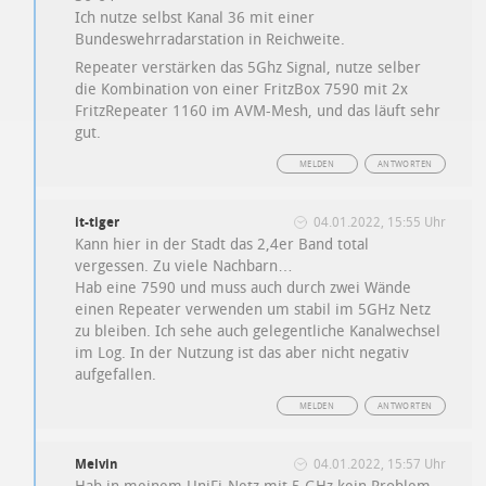
Ich nutze selbst Kanal 36 mit einer
Bundeswehrradarstation in Reichweite.
Repeater verstärken das 5Ghz Signal, nutze selber
die Kombination von einer FritzBox 7590 mit 2x
FritzRepeater 1160 im AVM-Mesh, und das läuft sehr
gut.
MELDEN
ANTWORTEN
it-tiger
04.01.2022, 15:55 Uhr
Kann hier in der Stadt das 2,4er Band total
vergessen. Zu viele Nachbarn…
Hab eine 7590 und muss auch durch zwei Wände
einen Repeater verwenden um stabil im 5GHz Netz
zu bleiben. Ich sehe auch gelegentliche Kanalwechsel
im Log. In der Nutzung ist das aber nicht negativ
aufgefallen.
MELDEN
ANTWORTEN
Melvin
04.01.2022, 15:57 Uhr