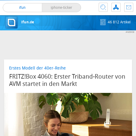
ifun
iphone-ticker
ifun.de
46 812 Artikel
Erstes Modell der 40er-Reihe
FRITZ!Box 4060: Erster Triband-Router von
AVM startet in den Markt