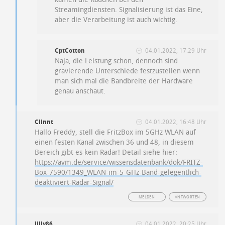
Streamingdiensten. Signalisierung ist das Eine,
aber die Verarbeitung ist auch wichtig.
CptCotton
04.01.2022, 17:29 Uhr
Naja, die Leistung schon, dennoch sind
gravierende Unterschiede festzustellen wenn
man sich mal die Bandbreite der Hardware
genau anschaut.
Clinnt
04.01.2022, 16:48 Uhr
Hallo Freddy, stell die FritzBox im 5GHz WLAN auf
einen festen Kanal zwischen 36 und 48, in diesem
Bereich gibt es kein Radar! Detail siehe hier:
https://avm.de/service/wissensdatenbank/dok/FRITZ-
Box-7590/1349_WLAN-im-5-GHz-Band-gelegentlich-
deaktiviert-Radar-Signal/
MELDEN
ANTWORTEN
lilly86
04.01.2022, 20:25 Uhr