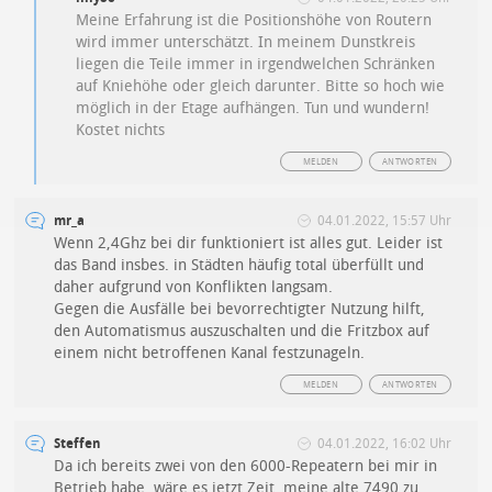
Meine Erfahrung ist die Positionshöhe von Routern
wird immer unterschätzt. In meinem Dunstkreis
liegen die Teile immer in irgendwelchen Schränken
auf Kniehöhe oder gleich darunter. Bitte so hoch wie
möglich in der Etage aufhängen. Tun und wundern!
Kostet nichts
MELDEN
ANTWORTEN
mr_a
04.01.2022, 15:57 Uhr
Wenn 2,4Ghz bei dir funktioniert ist alles gut. Leider ist
das Band insbes. in Städten häufig total überfüllt und
daher aufgrund von Konflikten langsam.
Gegen die Ausfälle bei bevorrechtigter Nutzung hilft,
den Automatismus auszuschalten und die Fritzbox auf
einem nicht betroffenen Kanal festzunageln.
MELDEN
ANTWORTEN
Steffen
04.01.2022, 16:02 Uhr
Da ich bereits zwei von den 6000-Repeatern bei mir in
Betrieb habe, wäre es jetzt Zeit, meine alte 7490 zu