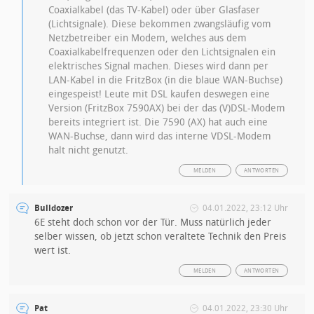
Coaxialkabel (das TV-Kabel) oder über Glasfaser
(Lichtsignale). Diese bekommen zwangsläufig vom
Netzbetreiber ein Modem, welches aus dem
Coaxialkabelfrequenzen oder den Lichtsignalen ein
elektrisches Signal machen. Dieses wird dann per
LAN-Kabel in die FritzBox (in die blaue WAN-Buchse)
eingespeist! Leute mit DSL kaufen deswegen eine
Version (FritzBox 7590AX) bei der das (V)DSL-Modem
bereits integriert ist. Die 7590 (AX) hat auch eine
WAN-Buchse, dann wird das interne VDSL-Modem
halt nicht genutzt.
MELDEN
ANTWORTEN
Bulldozer
04.01.2022, 23:12 Uhr
6E steht doch schon vor der Tür. Muss natürlich jeder
selber wissen, ob jetzt schon veraltete Technik den Preis
wert ist.
MELDEN
ANTWORTEN
Pat
04.01.2022, 23:30 Uhr