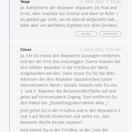
Yesya
04.01.2022, 17:33 Uhr
Ja. Aufstellorte der Repeater anpassen. Ist Trial and
Error, aber machste nur einmal und dann ist Ruhe :)
du glaubst gar nicht, wo ich überall aufgestellt hab…
habe aber ein perfektes Ergebnis mit allen Geräten.
MELDEN
ANTWORTEN
Clinnt
04.01.2022, 23:52 Uhr
Ja, ich! Du musst den Repeatern sozusagen verbieten,
sich bei der Fritz.Box einzuloggen. Zuerst müssen die
drei 6000er Repeater in die FritzBox per Mesh
eingebunden werden. Dann musst Du Dir die MAC-
Adressen der drei Repeater rausschreiben (unter
Heimnetzwerk /Mesh / Detail). Danach rufst Du von
2. und 3. Repeater die Benutzeroberfläche auf und
gehst auf Heimnetzwerk-Zugang. Dort entfernst Du
den Haken bei „Einstellungsübernahme aktiv „!
Jetzt gehst Du in der FritzBox und in den Repeatern 2
und 3 auf WLAN /Sicherheit und stellst ein „Nur
bekannte WLAN-Geräte zulassen“.
Jetzt kannst Du in der FritzBox, in der Liste der