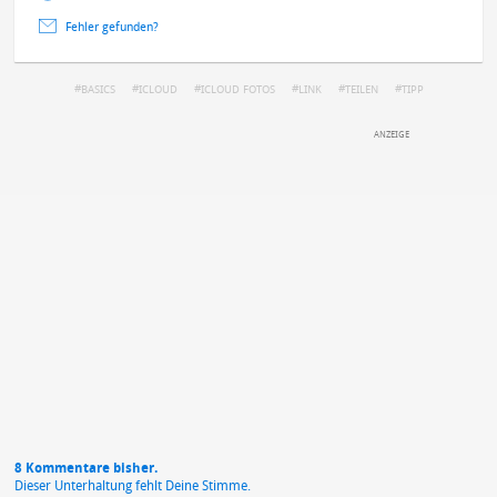
Fehler gefunden?
BASICS
ICLOUD
ICLOUD FOTOS
LINK
TEILEN
TIPP
DEINE ANMERKUNG ZUM ARTIKEL
Mit Absendung stimmst du unseren
Datenschutzbestimmungen
zu
8 Kommentare bisher.
Dieser Unterhaltung fehlt Deine Stimme.