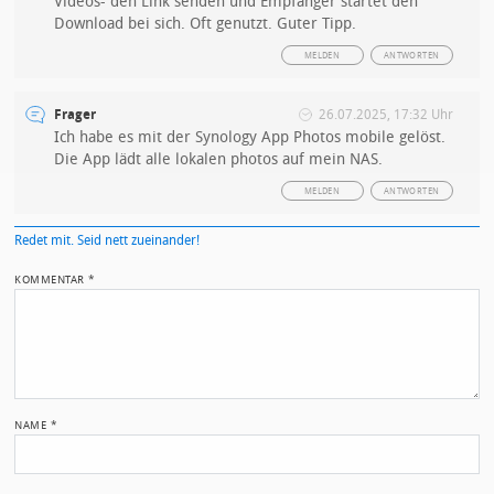
Videos- den Link senden und Empfänger startet den
Download bei sich. Oft genutzt. Guter Tipp.
MELDEN
ANTWORTEN
Frager
26.07.2025, 17:32 Uhr
Ich habe es mit der Synology App Photos mobile gelöst.
Die App lädt alle lokalen photos auf mein NAS.
MELDEN
ANTWORTEN
Redet mit. Seid nett zueinander!
KOMMENTAR
*
NAME
*